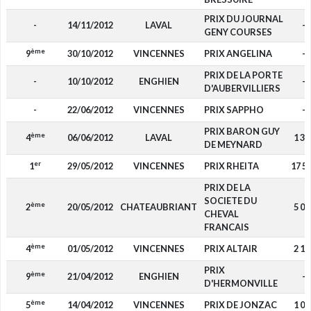
PRIX DU JOURNAL
-
14/11/2012
LAVAL
-
GENY COURSES
ème
9
30/10/2012
VINCENNES
PRIX ANGELINA
-
PRIX DE LA PORTE
-
10/10/2012
ENGHIEN
-
D'AUBERVILLIERS
-
22/06/2012
VINCENNES
PRIX SAPPHO
-
PRIX BARON GUY
ème
4
06/06/2012
LAVAL
1 38
DE MEYNARD
er
1
29/05/2012
VINCENNES
PRIX RHEITA
17 5
PRIX DE LA
SOCIETE DU
ème
2
20/05/2012
CHATEAUBRIANT
5 00
CHEVAL
FRANCAIS
ème
4
01/05/2012
VINCENNES
PRIX ALTAIR
2 10
PRIX
ème
9
21/04/2012
ENGHIEN
-
D'HERMONVILLE
ème
5
14/04/2012
VINCENNES
PRIX DE JONZAC
1 02