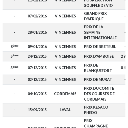
-
21/02/2016
VINCENNES
POUR L'ACTION
-
SOUFFLE DE VIO
GRAND PRIX
-
07/02/2016
VINCENNES
-
D'AFRIQUE
PRIX DE LA
-
28/01/2016
VINCENNES
SEMAINE
-
INTERNATIONALE
ème
8
09/01/2016
VINCENNES
PRIX DE BRETEUIL
-
ème
5
24/12/2015
VINCENNES
PRIX D'AMBOISE
2 90
PRIX DE
ème
3
07/12/2015
VINCENNES
8 40
BLANQUEFORT
-
02/12/2015
VINCENNES
PRIX DE MURAT
-
PRIX DU COMITE
-
04/10/2015
CORDEMAIS
DES COURSES DE
-
CORDEMAIS
PRIX KESACO
-
15/09/2015
LAVAL
-
PHEDO
PRIX
CHAMPAGNE