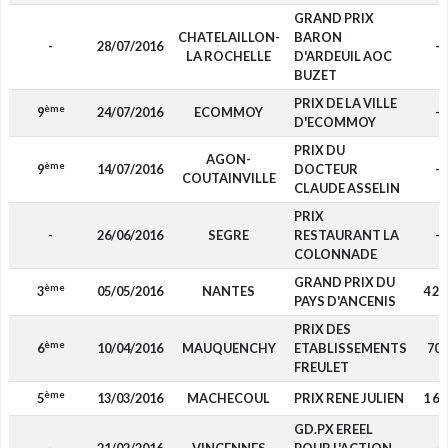
GRAND PRIX
CHATELAILLON-
BARON
-
28/07/2016
-
LA ROCHELLE
D'ARDEUIL AOC
BUZET
PRIX DE LA VILLE
ème
9
24/07/2016
ECOMMOY
-
D'ECOMMOY
PRIX DU
AGON-
ème
9
14/07/2016
DOCTEUR
-
COUTAINVILLE
CLAUDE ASSELIN
PRIX
-
26/06/2016
SEGRE
RESTAURANT LA
-
COLONNADE
GRAND PRIX DU
ème
3
05/05/2016
NANTES
4 20
PAYS D'ANCENIS
PRIX DES
ème
6
10/04/2016
MAUQUENCHY
ETABLISSEMENTS
700
FREULET
ème
5
13/03/2016
MACHECOUL
PRIX RENE JULIEN
1 60
GD.PX EREEL