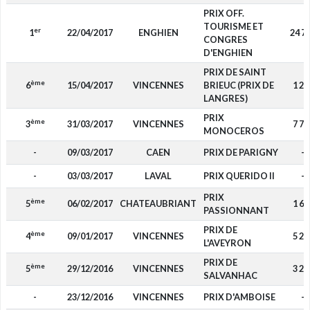
PRIX OFF.
TOURISME ET
er
1
22/04/2017
ENGHIEN
24 7
CONGRES
D'ENGHIEN
PRIX DE SAINT
ème
6
15/04/2017
VINCENNES
BRIEUC (PRIX DE
1 20
LANGRES)
PRIX
ème
3
31/03/2017
VINCENNES
7 70
MONOCEROS
-
09/03/2017
CAEN
PRIX DE PARIGNY
-
-
03/03/2017
LAVAL
PRIX QUERIDO II
-
PRIX
ème
5
06/02/2017
CHATEAUBRIANT
1 60
PASSIONNANT
PRIX DE
ème
4
09/01/2017
VINCENNES
5 20
L'AVEYRON
PRIX DE
ème
5
29/12/2016
VINCENNES
3 20
SALVANHAC
-
23/12/2016
VINCENNES
PRIX D'AMBOISE
-