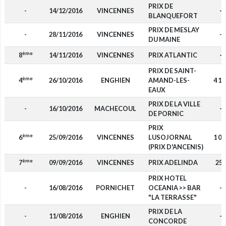
PRIX DE
-
14/12/2016
VINCENNES
-
BLANQUEFORT
PRIX DE MESLAY
-
28/11/2016
VINCENNES
-
DU MAINE
ème
8
14/11/2016
VINCENNES
PRIX ATLANTIC
-
PRIX DE SAINT-
ème
4
26/10/2016
ENGHIEN
AMAND-LES-
4 16
EAUX
PRIX DE LA VILLE
-
16/10/2016
MACHECOUL
-
DE PORNIC
PRIX
ème
6
25/09/2016
VINCENNES
LUSOJORNAL
1 08
(PRIX D'ANCENIS)
ème
7
09/09/2016
VINCENNES
PRIX ADELINDA
250
PRIX HOTEL
-
16/08/2016
PORNICHET
OCEANIA >> BAR
-
"LA TERRASSE"
PRIX DE LA
-
11/08/2016
ENGHIEN
-
CONCORDE