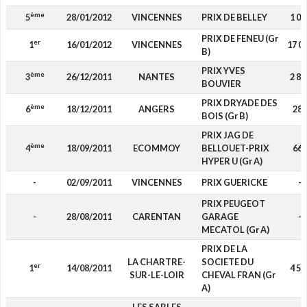
ème
5
28/01/2012
VINCENNES
PRIX DE BELLEY
1 08
PRIX DE FENEU (Gr
er
1
16/01/2012
VINCENNES
17 0
B)
PRIX YVES
ème
3
26/12/2011
NANTES
2 86
BOUVIER
PRIX DRYADE DES
ème
6
18/12/2011
ANGERS
280
BOIS (Gr B)
PRIX JAG DE
ème
4
18/09/2011
ECOMMOY
BELLOUET-PRIX
660
HYPER U (Gr A)
-
02/09/2011
VINCENNES
PRIX GUERICKE
-
PRIX PEUGEOT
-
28/08/2011
CARENTAN
GARAGE
-
MECATOL (Gr A)
PRIX DE LA
LA CHARTRE-
SOCIETE DU
er
1
14/08/2011
4 50
SUR-LE-LOIR
CHEVAL FRAN (Gr
A)