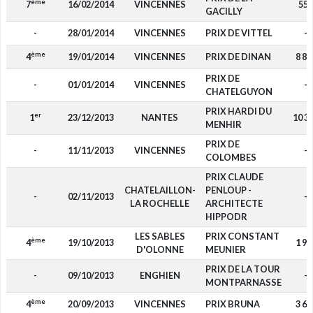
ème
7
16/02/2014
VINCENNES
550
GACILLY
-
28/01/2014
VINCENNES
PRIX DE VITTEL
-
ème
4
19/01/2014
VINCENNES
PRIX DE DINAN
8 80
PRIX DE
-
01/01/2014
VINCENNES
-
CHATELGUYON
PRIX HARDI DU
er
1
23/12/2013
NANTES
10 3
MENHIR
PRIX DE
-
11/11/2013
VINCENNES
-
COLOMBES
PRIX CLAUDE
CHATELAILLON-
PENLOUP -
-
02/11/2013
-
LA ROCHELLE
ARCHITECTE
HIPPODR
LES SABLES
PRIX CONSTANT
ème
4
19/10/2013
1 92
D'OLONNE
MEUNIER
PRIX DE LA TOUR
-
09/10/2013
ENGHIEN
-
MONTPARNASSE
ème
4
20/09/2013
VINCENNES
PRIX BRUNA
3 60