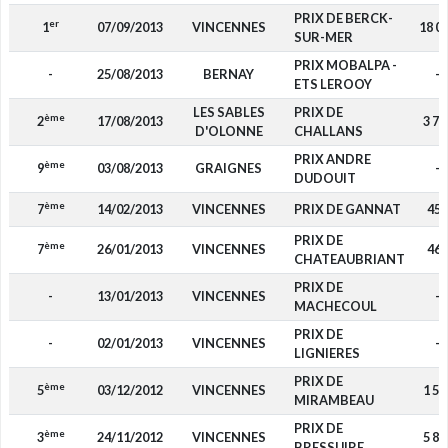
PRIX DE BERCK-
er
1
07/09/2013
VINCENNES
18 0
SUR-MER
PRIX MOBALPA -
-
25/08/2013
BERNAY
-
ETS LEROOY
LES SABLES
PRIX DE
ème
2
17/08/2013
3 75
D'OLONNE
CHALLANS
PRIX ANDRE
ème
9
03/08/2013
GRAIGNES
-
DUDOUIT
ème
7
14/02/2013
VINCENNES
PRIX DE GANNAT
450
PRIX DE
ème
7
26/01/2013
VINCENNES
460
CHATEAUBRIANT
PRIX DE
-
13/01/2013
VINCENNES
-
MACHECOUL
PRIX DE
-
02/01/2013
VINCENNES
-
LIGNIERES
PRIX DE
ème
5
03/12/2012
VINCENNES
1 50
MIRAMBEAU
PRIX DE
ème
3
24/11/2012
VINCENNES
5 85
BRESSUIRE