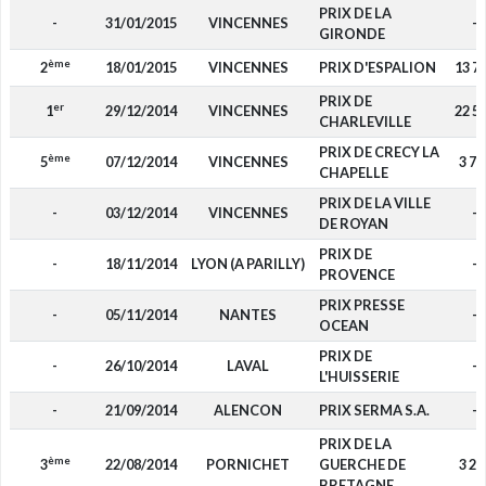
PRIX DE LA
-
31/01/2015
VINCENNES
-
GIRONDE
ème
2
18/01/2015
VINCENNES
PRIX D'ESPALION
13 7
PRIX DE
er
1
29/12/2014
VINCENNES
22 5
CHARLEVILLE
PRIX DE CRECY LA
ème
5
07/12/2014
VINCENNES
3 75
CHAPELLE
PRIX DE LA VILLE
-
03/12/2014
VINCENNES
-
DE ROYAN
PRIX DE
-
18/11/2014
LYON (A PARILLY)
-
PROVENCE
PRIX PRESSE
-
05/11/2014
NANTES
-
OCEAN
PRIX DE
-
26/10/2014
LAVAL
-
L'HUISSERIE
-
21/09/2014
ALENCON
PRIX SERMA S.A.
-
PRIX DE LA
ème
3
22/08/2014
PORNICHET
GUERCHE DE
3 22
BRETAGNE