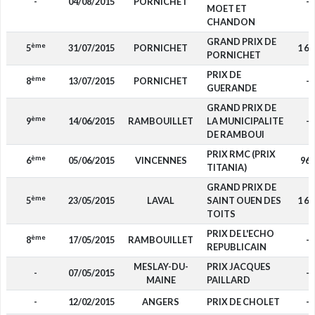
-
04/08/2015
PORNICHET
-
MOET ET
CHANDON
GRAND PRIX DE
ème
5
31/07/2015
PORNICHET
1 60
PORNICHET
PRIX DE
ème
8
13/07/2015
PORNICHET
-
GUERANDE
GRAND PRIX DE
ème
9
14/06/2015
RAMBOUILLET
LA MUNICIPALITE
-
DE RAMBOUI
PRIX RMC (PRIX
ème
6
05/06/2015
VINCENNES
960
TITANIA)
GRAND PRIX DE
ème
5
23/05/2015
LAVAL
SAINT OUEN DES
1 60
TOITS
PRIX DE L'ECHO
ème
8
17/05/2015
RAMBOUILLET
-
REPUBLICAIN
MESLAY-DU-
PRIX JACQUES
-
07/05/2015
-
MAINE
PAILLARD
-
12/02/2015
ANGERS
PRIX DE CHOLET
-