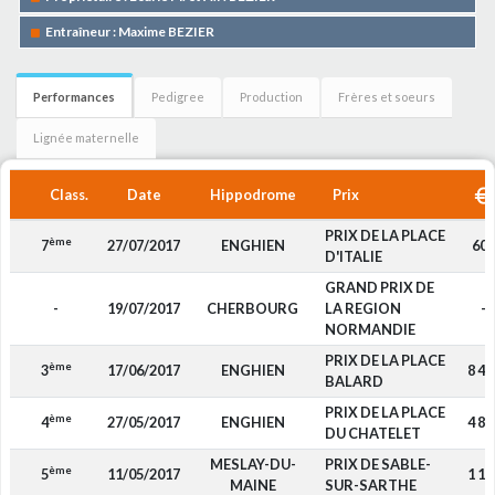
Entraîneur : Maxime BEZIER
Performances
Pedigree
Production
Frères et soeurs
Lignée maternelle
Class.
Date
Hippodrome
Prix
PRIX DE LA PLACE
ème
7
27/07/2017
ENGHIEN
600
D'ITALIE
GRAND PRIX DE
-
19/07/2017
CHERBOURG
LA REGION
-
NORMANDIE
PRIX DE LA PLACE
ème
3
17/06/2017
ENGHIEN
8 40
BALARD
PRIX DE LA PLACE
ème
4
27/05/2017
ENGHIEN
4 80
DU CHATELET
MESLAY-DU-
PRIX DE SABLE-
ème
5
11/05/2017
1 15
MAINE
SUR-SARTHE