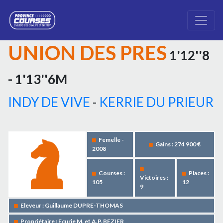
UNION DES PRES
1'12''8
- 1'13''6M
INDY DE VIVE
-
KERRIE DU PRIEUR
Femelle -
Gains : 274 900 €
2008
Courses :
Places :
Victoires :
105
12
9
Eleveur : Guillaume DUPRE-THOMAS
Propriétaire : Ecurie M. et A.P. BEZIER