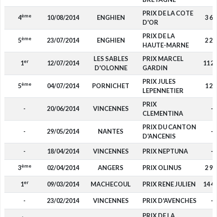
PRIX DE LA COTE
ème
4
10/08/2014
ENGHIEN
3 68
D'OR
PRIX DE LA
ème
5
23/07/2014
ENGHIEN
2 25
HAUTE-MARNE
LES SABLES
PRIX MARCEL
er
1
12/07/2014
11 2
D'OLONNE
GARDIN
PRIX JULES
ème
5
04/07/2014
PORNICHET
1 20
LEPENNETIER
PRIX
-
20/06/2014
VINCENNES
-
CLEMENTINA
PRIX DU CANTON
-
29/05/2014
NANTES
-
D'ANCENIS
-
18/04/2014
VINCENNES
PRIX NEPTUNA
-
ème
3
02/04/2014
ANGERS
PRIX OLINUS
2 94
er
1
09/03/2014
MACHECOUL
PRIX RENE JULIEN
14 4
-
23/02/2014
VINCENNES
PRIX D'AVENCHES
-
PRIX DE LA