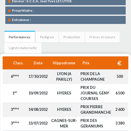
Eleveur : S.C.E.A. Jean Yves LECUYER
Propriétaire :
Entraîneur :
Performances
Pedigree
Production
Frères et soeurs
Lignée maternelle
Class.
Date
Hippodrome
Prix
LYON (A
PRIX DE LA
ème
6
17/10/2012
500
PARILLY)
CHAMPAGNE
PRIX DU
er
1
10/09/2012
HYERES
JOURNAL GENY
6 500
COURSES
PRIX PIERRE
ème
3
14/08/2012
HYERES
2 600
GRANDMANCHE
CAGNES-SUR-
PRIX DES
ème
3
13/07/2012
3 380
MER
GERANIUMS