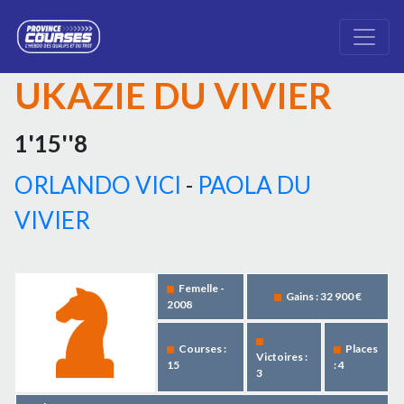
UKAZIE DU VIVIER
1'15''8
ORLANDO VICI
-
PAOLA DU
VIVIER
Femelle -
Gains : 32 900 €
2008
Courses :
Places
Victoires :
15
: 4
3