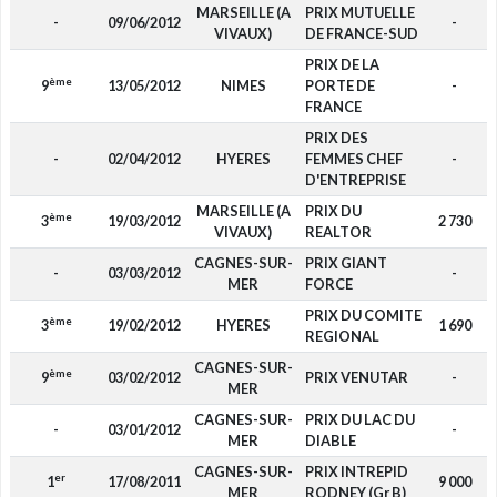
MARSEILLE (A
PRIX MUTUELLE
-
09/06/2012
-
VIVAUX)
DE FRANCE-SUD
PRIX DE LA
ème
9
13/05/2012
NIMES
PORTE DE
-
FRANCE
PRIX DES
-
02/04/2012
HYERES
FEMMES CHEF
-
D'ENTREPRISE
MARSEILLE (A
PRIX DU
ème
3
19/03/2012
2 730
VIVAUX)
REALTOR
CAGNES-SUR-
PRIX GIANT
-
03/03/2012
-
MER
FORCE
PRIX DU COMITE
ème
3
19/02/2012
HYERES
1 690
REGIONAL
CAGNES-SUR-
ème
9
03/02/2012
PRIX VENUTAR
-
MER
CAGNES-SUR-
PRIX DU LAC DU
-
03/01/2012
-
MER
DIABLE
CAGNES-SUR-
PRIX INTREPID
er
1
17/08/2011
9 000
MER
RODNEY (Gr B)