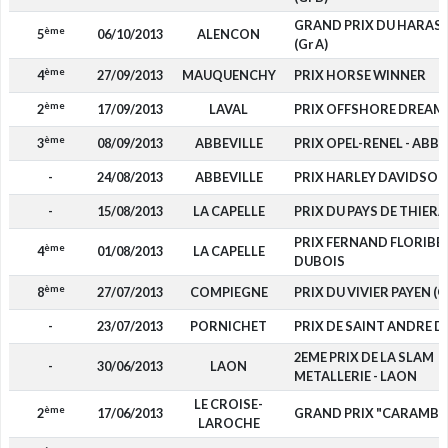
GRAND PRIX DU HARAS 
ème
5
06/10/2013
ALENCON
(Gr A)
ème
4
27/09/2013
MAUQUENCHY
PRIX HORSE WINNER
ème
2
17/09/2013
LAVAL
PRIX OFFSHORE DREAM (
ème
3
08/09/2013
ABBEVILLE
PRIX OPEL-RENEL - ABBE
-
24/08/2013
ABBEVILLE
PRIX HARLEY DAVIDSON
-
15/08/2013
LA CAPELLE
PRIX DU PAYS DE THIER
PRIX FERNAND FLORIBE
ème
4
01/08/2013
LA CAPELLE
DUBOIS
ème
8
27/07/2013
COMPIEGNE
PRIX DU VIVIER PAYEN (Gr
-
23/07/2013
PORNICHET
PRIX DE SAINT ANDRE D
2EME PRIX DE LA SLAM
-
30/06/2013
LAON
METALLERIE - LAON
LE CROISE-
ème
2
17/06/2013
GRAND PRIX "CARAMBA
LAROCHE