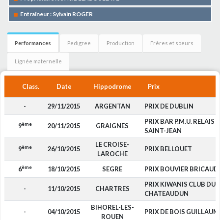
Entraîneur : Sylvain ROGER
Performances
Pedigree
Production
Frères et soeurs
Lignée maternelle
Class.
Date
Hippodrome
Prix
-
29/11/2015
ARGENTAN
PRIX DE DUBLIN
PRIX BAR P.M.U. RELAIS 
ème
9
20/11/2015
GRAIGNES
SAINT-JEAN
LE CROISE-
ème
9
26/10/2015
PRIX BELLOUET
LAROCHE
ème
6
18/10/2015
SEGRE
PRIX BOUVIER BRICAUD
PRIX KIWANIS CLUB DUN
-
11/10/2015
CHARTRES
CHATEAUDUN
BIHOREL-LES-
-
04/10/2015
PRIX DE BOIS GUILLAUM
ROUEN