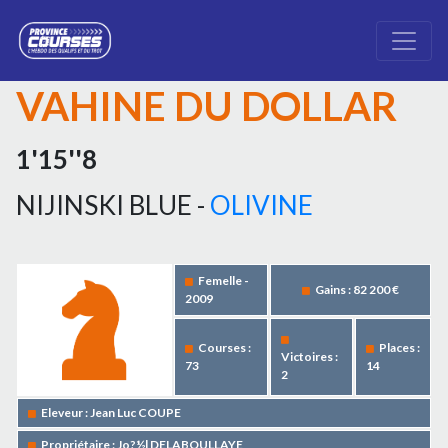
VAHINE DU DOLLAR
1'15''8
NIJINSKI BLUE -
OLIVINE
Femelle -
Gains : 82 200 €
2009
Courses :
Places :
Victoires :
73
14
2
Eleveur : Jean Luc COUPE
Propriétaire : Jo?½l DELABOULLAYE