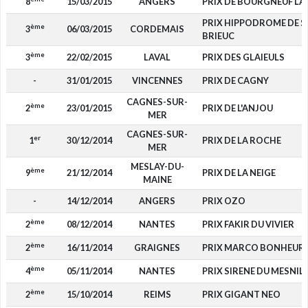
8
15/03/2015
ANGERS
PRIX DE BOURGNEUF LA
PRIX HIPPODROME DE S
ème
3
06/03/2015
CORDEMAIS
BRIEUC
ème
3
22/02/2015
LAVAL
PRIX DES GLAIEULS
-
31/01/2015
VINCENNES
PRIX DE CAGNY
CAGNES-SUR-
ème
2
23/01/2015
PRIX DE L'ANJOU
MER
CAGNES-SUR-
er
1
30/12/2014
PRIX DE LA ROCHE
MER
MESLAY-DU-
ème
9
21/12/2014
PRIX DE LA NEIGE
MAINE
-
14/12/2014
ANGERS
PRIX OZO
ème
2
08/12/2014
NANTES
PRIX FAKIR DU VIVIER
ème
2
16/11/2014
GRAIGNES
PRIX MARCO BONHEUR (
ème
4
05/11/2014
NANTES
PRIX SIRENE DU MESNIL (
ème
2
15/10/2014
REIMS
PRIX GIGANT NEO