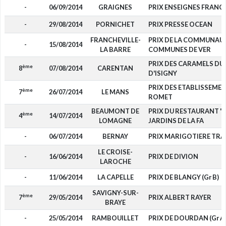
-
06/09/2014
GRAIGNES
PRIX ENSEIGNES FRANC
-
29/08/2014
PORNICHET
PRIX PRESSE OCEAN
FRANCHEVILLE-
PRIX DE LA COMMUNAUT
-
15/08/2014
LA BARRE
COMMUNES DE VER
PRIX DES CARAMELS D
ème
8
07/08/2014
CARENTAN
D'ISIGNY
PRIX DES ETABLISSEME
ème
7
26/07/2014
LE MANS
ROMET
BEAUMONT DE
PRIX DU RESTAURANT "
ème
4
14/07/2014
LOMAGNE
JARDINS DE LA FA
-
06/07/2014
BERNAY
PRIX MARIGOTIERE TRA
LE CROISE-
-
16/06/2014
PRIX DE DIVION
LAROCHE
-
11/06/2014
LA CAPELLE
PRIX DE BLANGY (Gr B)
SAVIGNY-SUR-
ème
7
29/05/2014
PRIX ALBERT RAYER
BRAYE
-
25/05/2014
RAMBOUILLET
PRIX DE DOURDAN (Gr A