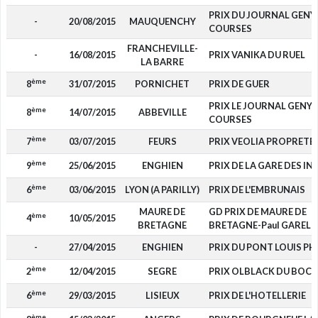
PRIX DU JOURNAL GENY
-
20/08/2015
MAUQUENCHY
COURSES
FRANCHEVILLE-
-
16/08/2015
PRIX VANIKA DU RUEL
LA BARRE
ème
8
31/07/2015
PORNICHET
PRIX DE GUER
PRIX LE JOURNAL GENY
ème
8
14/07/2015
ABBEVILLE
COURSES
ème
7
03/07/2015
FEURS
PRIX VEOLIA PROPRETE
ème
9
25/06/2015
ENGHIEN
PRIX DE LA GARE DES IN
ème
6
03/06/2015
LYON (A PARILLY)
PRIX DE L'EMBRUNAIS
MAURE DE
GD PRIX DE MAURE DE
ème
4
10/05/2015
BRETAGNE
BRETAGNE-Paul GAREL
-
27/04/2015
ENGHIEN
PRIX DU PONT LOUIS PHI
ème
2
12/04/2015
SEGRE
PRIX OLBLACK DU BOC
ème
6
29/03/2015
LISIEUX
PRIX DE L'HOTELLERIE
ème