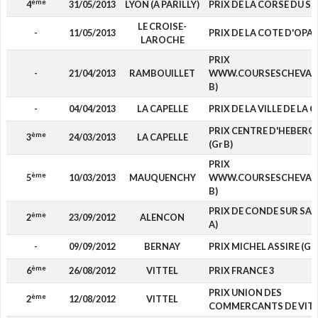
ème
4
31/05/2013
LYON (A PARILLY)
PRIX DE LA CORSE DU SUD
LE CROISE-
-
11/05/2013
PRIX DE LA COTE D'OPAL
LAROCHE
PRIX
-
21/04/2013
RAMBOUILLET
WWW.COURSESCHEVAUX
B)
-
04/04/2013
LA CAPELLE
PRIX DE LA VILLE DE LA 
PRIX CENTRE D'HEBER
ème
3
24/03/2013
LA CAPELLE
(Gr B)
PRIX
ème
5
10/03/2013
MAUQUENCHY
WWW.COURSESCHEVAUX
B)
PRIX DE CONDE SUR SAR
ème
2
23/09/2012
ALENCON
A)
-
09/09/2012
BERNAY
PRIX MICHEL ASSIRE (Gr 
ème
6
26/08/2012
VITTEL
PRIX FRANCE 3
PRIX UNION DES
ème
2
12/08/2012
VITTEL
COMMERCANTS DE VIT