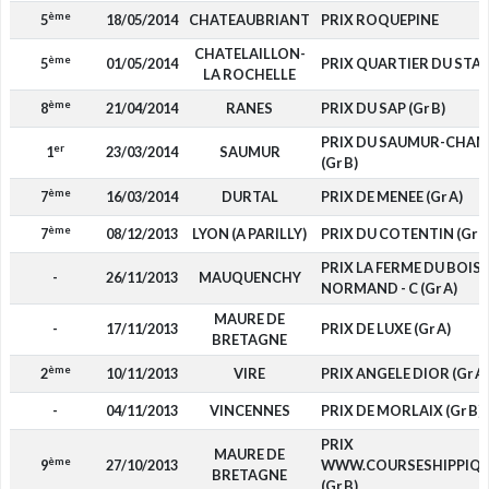
ème
5
18/05/2014
CHATEAUBRIANT
PRIX ROQUEPINE
CHATELAILLON-
ème
5
01/05/2014
PRIX QUARTIER DU STA
LA ROCHELLE
ème
8
21/04/2014
RANES
PRIX DU SAP (Gr B)
PRIX DU SAUMUR-CHAM
er
1
23/03/2014
SAUMUR
(Gr B)
ème
7
16/03/2014
DURTAL
PRIX DE MENEE (Gr A)
ème
7
08/12/2013
LYON (A PARILLY)
PRIX DU COTENTIN (Gr B
PRIX LA FERME DU BOIS
-
26/11/2013
MAUQUENCHY
NORMAND - C (Gr A)
MAURE DE
-
17/11/2013
PRIX DE LUXE (Gr A)
BRETAGNE
ème
2
10/11/2013
VIRE
PRIX ANGELE DIOR (Gr A)
-
04/11/2013
VINCENNES
PRIX DE MORLAIX (Gr B)
PRIX
MAURE DE
ème
9
27/10/2013
WWW.COURSESHIPPIQ
BRETAGNE
(Gr B)