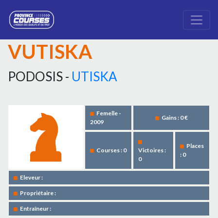
VUTISKA
PODOSIS -
UTISKA
Femelle -
Gains : 0 €
2009
Places
Courses : 0
Victoires :
: 0
0
Eleveur :
Propriétaire :
Entraîneur :