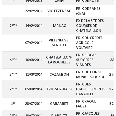
-
14/04/2015
CAEN
PRIX DE ROTS
-
PRIX DE RANES
-
22/09/2014
VIC-FEZENSAC
-
(Gr A)
PX DE LA STE DES
ème
9
14/09/2014
JARNAC
COURSES DE
-
CHATELAILLON
PRIX DU CREDIT
VILLENEUVE-
-
07/09/2014
AGRICOLE
-
SUR-LOT
VOLTAIRE
PRIX SIBCAS
CHATELAILLON-
ème
6
16/08/2014
SURGERES
360
LA ROCHELLE
VIANDES
PRIX DU CONSEIL
ème
2
11/08/2014
CAZAUBON
2 75
MUNICIPAL (Gr B)
PRIX DES
ème
2
05/08/2014
TRIE-SUR-BAISE
ETABLISSEMENTS
2 75
CANADELL
PRIX RAOUL
er
1
28/07/2014
GABARRET
6 75
FAGET
PRIX JACQUES
ème
7
18/07/2014
BIARRITZ
180