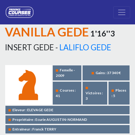
VANILLA GEDE
1'16''3
INSERT GEDE -
LALIFLO GEDE
Femelle -
Gains : 37 340 €
2009
Courses :
Places
Victoires :
41
: 5
3
Eleveur : ELEVAGE GEDE
Propriétaire : Ecurie AUGUSTIN-NORMAND
Entraîneur : Franck TERRY