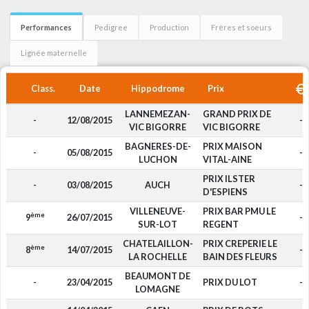
Performances
Pedigree
Production
Frères et soeurs
Lignée maternelle
Class.
Date
Hippodrome
Prix
LANNEMEZAN-
GRAND PRIX DE
-
12/08/2015
-
VIC BIGORRE
VIC BIGORRE
BAGNERES-DE-
PRIX MAISON
-
05/08/2015
-
LUCHON
VITAL-AINE
PRIX ILSTER
-
03/08/2015
AUCH
-
D'ESPIENS
VILLENEUVE-
PRIX BAR PMU LE
ème
9
26/07/2015
-
SUR-LOT
REGENT
CHATELAILLON-
PRIX CREPERIE LE
ème
8
14/07/2015
-
LA ROCHELLE
BAIN DES FLEURS
BEAUMONT DE
-
23/04/2015
PRIX DU LOT
-
LOMAGNE