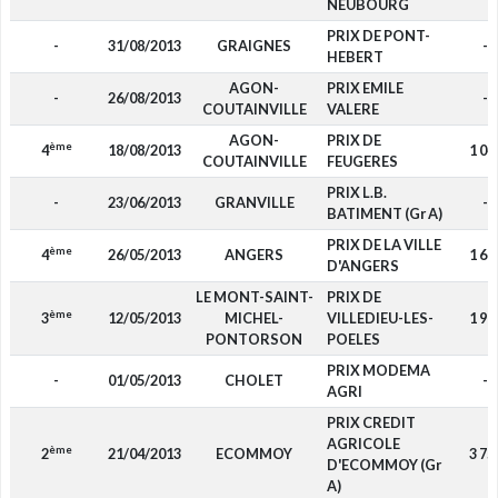
NEUBOURG
PRIX DE PONT-
-
31/08/2013
GRAIGNES
-
HEBERT
AGON-
PRIX EMILE
-
26/08/2013
-
COUTAINVILLE
VALERE
AGON-
PRIX DE
ème
4
18/08/2013
1 04
COUTAINVILLE
FEUGERES
PRIX L.B.
-
23/06/2013
GRANVILLE
-
BATIMENT (Gr A)
PRIX DE LA VILLE
ème
4
26/05/2013
ANGERS
1 68
D'ANGERS
LE MONT-SAINT-
PRIX DE
ème
3
12/05/2013
MICHEL-
VILLEDIEU-LES-
1 96
PONTORSON
POELES
PRIX MODEMA
-
01/05/2013
CHOLET
-
AGRI
PRIX CREDIT
AGRICOLE
ème
2
21/04/2013
ECOMMOY
3 75
D'ECOMMOY (Gr
A)