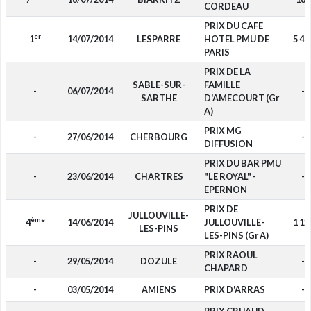
CORDEAU
PRIX DU CAFE
er
1
14/07/2014
LESPARRE
HOTEL PMU DE
5 40
PARIS
PRIX DE LA
SABLE-SUR-
FAMILLE
-
06/07/2014
-
SARTHE
D'AMECOURT (Gr
A)
PRIX MG
-
27/06/2014
CHERBOURG
-
DIFFUSION
PRIX DU BAR PMU
-
23/06/2014
CHARTRES
"LE ROYAL" -
-
EPERNON
PRIX DE
JULLOUVILLE-
ème
4
14/06/2014
JULLOUVILLE-
1 12
LES-PINS
LES-PINS (Gr A)
PRIX RAOUL
-
29/05/2014
DOZULE
-
CHAPARD
-
03/05/2014
AMIENS
PRIX D'ARRAS
-