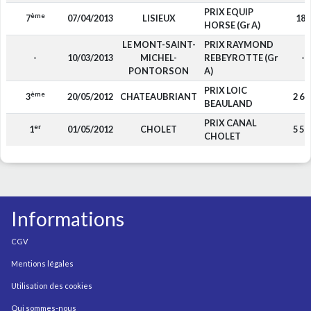
PRIX EQUIP
ème
7
07/04/2013
LISIEUX
180
HORSE (Gr A)
LE MONT-SAINT-
PRIX RAYMOND
-
10/03/2013
MICHEL-
REBEYROTTE (Gr
-
PONTORSON
A)
PRIX LOIC
ème
3
20/05/2012
CHATEAUBRIANT
2 60
BEAULAND
PRIX CANAL
er
1
01/05/2012
CHOLET
5 50
CHOLET
Informations
CGV
Mentions légales
Utilisation des cookies
Qui sommes-nous