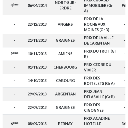
PRIX CRUAUD
NORT-SUR-
ème
4
06/04/2014
IMMOBILIER (Gr
960
ERDRE
A)
PRIX DE LA
-
22/12/2013
ANGERS
ROCHE AUX
-
MOINES (Gr B)
PRIX DE LA VILLE
-
21/11/2013
GRAIGNES
-
DE CARENTAN
PRIX DU TROT (Gr
ème
9
10/11/2013
AMIENS
-
B)
PRIX CEDRE DU
-
01/11/2013
CHERBOURG
-
VIVIER
PRIX DES
-
14/10/2013
CABOURG
-
ROITELETS (Gr A)
PRIX JEAN
-
29/09/2013
ARGENTAN
-
DELASALLE (Gr B)
PRIX DES
-
22/09/2013
GRAIGNES
-
CIGOGNES
PRIX ACADINE
ème
6
08/09/2013
BERNAY
HOTEL LE
360