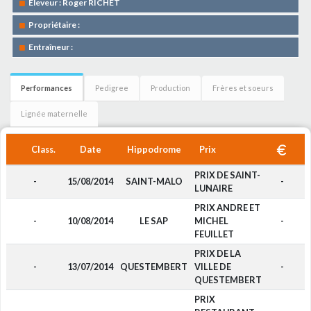
Eleveur : Roger RICHET
Propriétaire :
Entraîneur :
Performances
Pedigree
Production
Frères et soeurs
Lignée maternelle
Class.
Date
Hippodrome
Prix
PRIX DE SAINT-
-
15/08/2014
SAINT-MALO
-
LUNAIRE
PRIX ANDRE ET
-
10/08/2014
LE SAP
MICHEL
-
FEUILLET
PRIX DE LA
-
13/07/2014
QUESTEMBERT
VILLE DE
-
QUESTEMBERT
PRIX