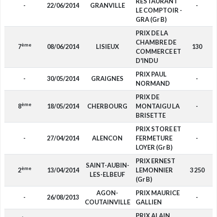
RESTAURANT
-
22/06/2014
GRANVILLE
-
LE COMPTOIR -
GRA (Gr B)
PRIX DE LA
CHAMBRE DE
ème
7
08/06/2014
LISIEUX
130
COMMERCE ET
D'INDU
PRIX PAUL
-
30/05/2014
GRAIGNES
-
NORMAND
PRIX DE
ème
8
18/05/2014
CHERBOURG
MONTAIGU LA
-
BRISETTE
PRIX STORE ET
-
27/04/2014
ALENCON
FERMETURE
-
LOYER (Gr B)
PRIX ERNEST
SAINT-AUBIN-
ème
2
13/04/2014
LEMONNIER
3 250
LES-ELBEUF
(Gr B)
AGON-
PRIX MAURICE
-
26/08/2013
-
COUTAINVILLE
GALLIEN
PRIX ALAIN