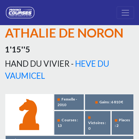
ATHALIE DE NORON
1'15''5
HAND DU VIVIER -
HEVE DU
VAUMICEL
Femelle -
Gains : 6 810 €
2010
Courses :
Places
Victoires :
13
: 2
0