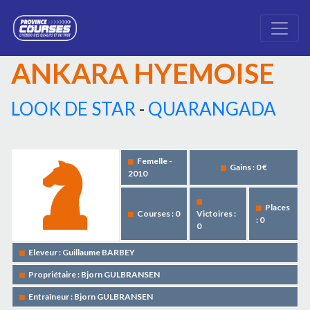
ANKARA HYEMOISE
LOOK DE STAR
-
QUARANGADA
Femelle -
Gains : 0 €
2010
Places
Courses : 0
Victoires :
: 0
0
Eleveur : Guillaume BARBEY
Propriétaire : Bjorn GULBRANSEN
Entraîneur : Bjorn GULBRANSEN