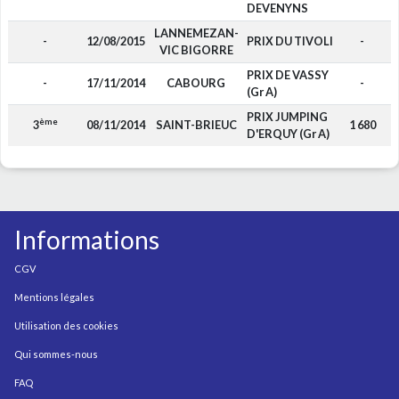
DEVENYNS
LANNEMEZAN-
-
12/08/2015
PRIX DU TIVOLI
-
VIC BIGORRE
PRIX DE VASSY
-
17/11/2014
CABOURG
-
(Gr A)
PRIX JUMPING
ème
3
08/11/2014
SAINT-BRIEUC
1 680
D'ERQUY (Gr A)
Informations
CGV
Mentions légales
Utilisation des cookies
Qui sommes-nous
FAQ