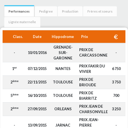
Performances
Pedigree
Production
Frères et soeurs
Lignée maternelle
Class.
Date
Hippodrome
Prix
GRENADE-
PRIX DE
-
10/01/2016
SUR-
-
CARCASSONNE
GARONNE
PRIX FAKIR DU
er
1
07/12/2015
NANTES
6 750
VIVIER
PRIX DE
ème
2
22/11/2015
TOULOUSE
3 750
BRIOUDE
PRIX DE
ème
5
16/10/2015
TOULOUSE
700
BIARRITZ
PRIX JEAN DE
ème
2
27/09/2015
ORLEANS
3 250
CHARSONVILLE
PRIX JEAN-
-
13/09/2015
JARNAC
PIERRE
-