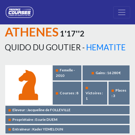
ATHENES
1'17''2
QUIDO DU GOUTIER -
HEMATITE
Femelle -
Gains : 16 280 €
2010
Places
Courses : 8
Victoires :
: 3
1
Eleveur : Jacqueline de FOLLEVILLE
Propriétaire : Ecurie DUEM
Entraîneur : Kader YEMELOUN