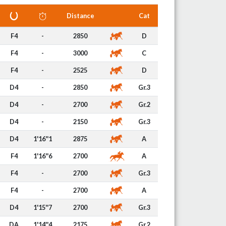
Distance
Cat
F4
-
2850
D
F4
-
3000
C
F4
-
2525
D
D4
-
2850
Gr.3
D4
-
2700
Gr.2
D4
-
2150
Gr.3
D4
1'16''1
2875
A
F4
1'16''6
2700
A
F4
-
2700
Gr.3
F4
-
2700
A
D4
1'15''7
2700
Gr.3
DA
1'14''4
2175
Gr.2