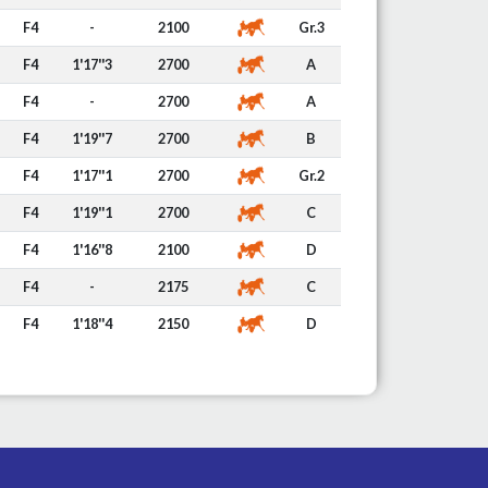
F4
-
2100
Gr.3
F4
1'17''3
2700
A
F4
-
2700
A
F4
1'19''7
2700
B
F4
1'17''1
2700
Gr.2
F4
1'19''1
2700
C
F4
1'16''8
2100
D
F4
-
2175
C
F4
1'18''4
2150
D