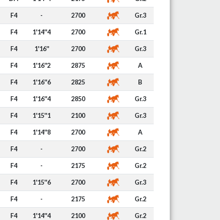
F4
-
2700
Gr.3
F4
1'14''4
2700
Gr.1
F4
1'16''
2700
Gr.3
F4
1'16''2
2875
A
F4
1'16''6
2825
B
F4
1'16''4
2850
Gr.3
F4
1'15''1
2100
Gr.3
F4
1'14''8
2700
A
F4
-
2700
Gr.2
F4
-
2175
Gr.2
F4
1'15''6
2700
Gr.3
F4
-
2175
Gr.2
F4
1'14''4
2100
Gr.2