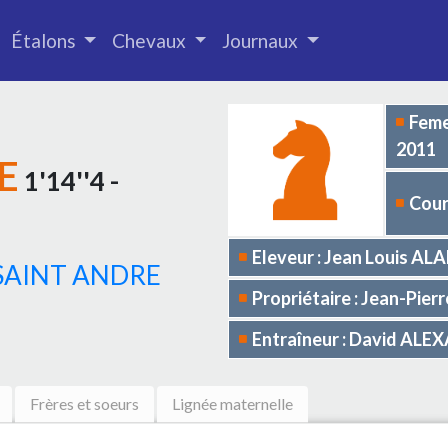
Étalons
Chevaux
Journaux
Feme
2011
E
1'14''4 -
Cour
Eleveur : Jean Louis A
SAINT ANDRE
Propriétaire : Jean-Pie
Entraîneur : David AL
Frères et soeurs
Lignée maternelle