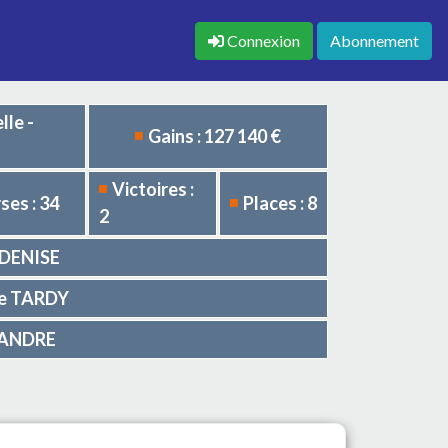
Connexion
Abonnement
lle -
Gains : 127 140 €
Victoires :
ses : 34
Places : 8
2
LADENISE
rre TARDY
EXANDRE