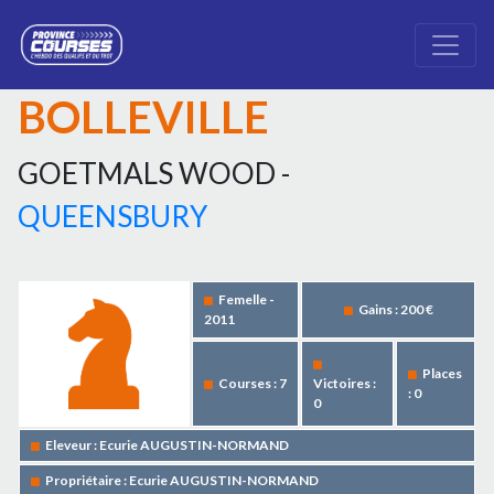
BOLLEVILLE
GOETMALS WOOD -
QUEENSBURY
Femelle -
Gains : 200 €
2011
Places
Courses : 7
Victoires :
: 0
0
Eleveur : Ecurie AUGUSTIN-NORMAND
Propriétaire : Ecurie AUGUSTIN-NORMAND