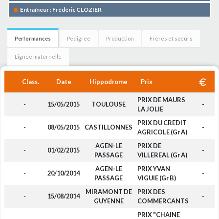
Entraîneur : Frédéric CLOZIER
Performances
Pedigree
Production
Frères et soeurs
Lignée maternelle
Class.
Date
Hippodrome
Prix
PRIX DE MAURS
-
15/05/2015
TOULOUSE
-
LA JOLIE
PRIX DU CREDIT
-
08/05/2015
CASTILLONNES
-
AGRICOLE (Gr A)
AGEN-LE
PRIX DE
-
01/02/2015
-
PASSAGE
VILLEREAL (Gr A)
AGEN-LE
PRIX YVAN
-
20/10/2014
-
PASSAGE
VIGUIE (Gr B)
MIRAMONT DE
PRIX DES
-
15/08/2014
-
GUYENNE
COMMERCANTS
PRIX "CHAINE