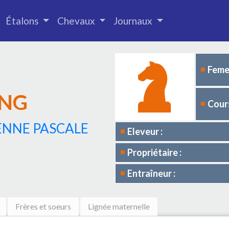
Étalons
Chevaux
Journaux
Femel
ING
Cours
ENNE PASCALE
Eleveur :
Propriétaire :
Entraîneur :
Frères et soeurs
Lignée maternelle