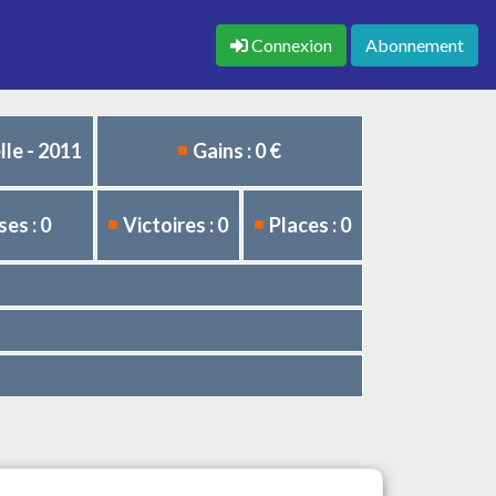
Connexion
Abonnement
le - 2011
Gains : 0 €
es : 0
Victoires : 0
Places : 0