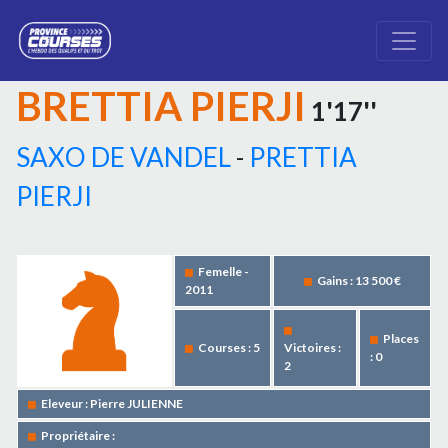
BRETTIA PIERJI
1'17''
SAXO DE VANDEL
-
PRETTIA
PIERJI
Femelle -
Gains : 13 500 €
2011
Places
Courses : 5
Victoires :
: 0
2
Eleveur : Pierre JULIENNE
Propriétaire :