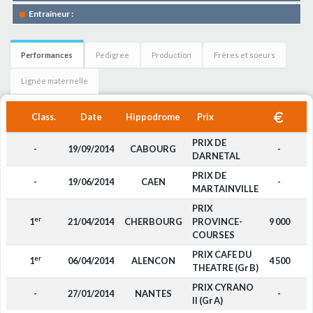
Entraîneur :
Performances
Pedigree
Production
Frères et soeurs
Lignée maternelle
Class.
Date
Hippodrome
Prix
PRIX DE
-
19/09/2014
CABOURG
-
DARNETAL
PRIX DE
-
19/06/2014
CAEN
-
MARTAINVILLE
PRIX
er
1
21/04/2014
CHERBOURG
PROVINCE-
9 000
COURSES
PRIX CAFE DU
er
1
06/04/2014
ALENCON
4 500
THEATRE (Gr B)
PRIX CYRANO
-
27/01/2014
NANTES
-
II (Gr A)