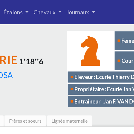
Étalons
Chevaux
Journaux
Femel
RIE
1'18''6
Cours
OSA
Eleveur : Ecurie Thierr
Propriétaire : Ecurie 
Entraîneur : Jan F. V
Frères et soeurs
Lignée maternelle