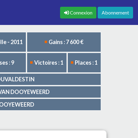
Connexion
Abonnement
le - 2011
Gains : 7 600 €
es : 9
Victoires : 1
Places : 1
y DUVALDESTIN
Jan VAN DOOYEWEERD
AN DOOYEWEERD