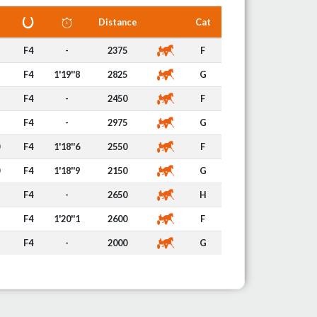
Distance
Cat
F4
-
2375
F
F4
1'19''8
2825
G
F4
-
2450
F
F4
-
2975
G
F4
1'18''6
2550
F
F4
1'18''9
2150
G
F4
-
2650
H
F4
1'20''1
2600
F
F4
-
2000
G