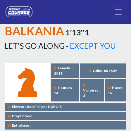
BALKANIA
1'13''1
LET'S GO ALONG -
EXCEPT YOU
Femelle -
Gains : 88 980 €
2011
Courses :
Places
Victoires :
24
: 6
3
Eleveur : Jean Philippe DUBOIS
Propriétaire :
Entraîneur :