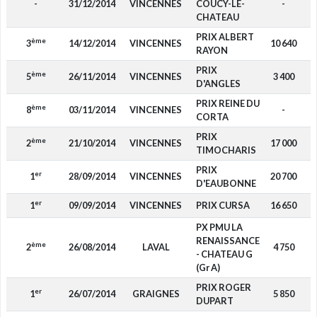
-
31/12/2014
VINCENNES
COUCY-LE-
-
CHATEAU
PRIX ALBERT
ème
3
14/12/2014
VINCENNES
10 640
RAYON
PRIX
ème
5
26/11/2014
VINCENNES
3 400
D'ANGLES
PRIX REINE DU
ème
8
03/11/2014
VINCENNES
-
CORTA
PRIX
ème
2
21/10/2014
VINCENNES
17 000
TIMOCHARIS
PRIX
er
1
28/09/2014
VINCENNES
20 700
D'EAUBONNE
er
1
09/09/2014
VINCENNES
PRIX CURSA
16 650
PX PMU LA
RENAISSANCE
ème
2
26/08/2014
LAVAL
4 750
- CHATEAU G
(Gr A)
PRIX ROGER
er
1
26/07/2014
GRAIGNES
5 850
DUPART