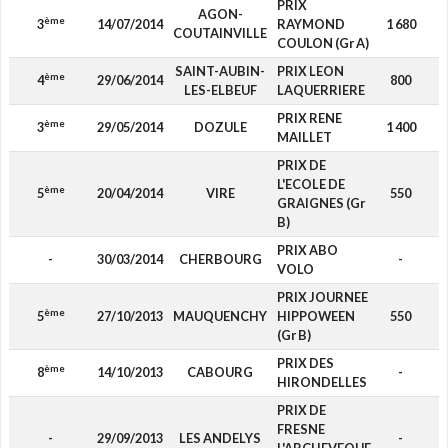
PRIX
AGON-
ème
3
14/07/2014
RAYMOND
1 680
COUTAINVILLE
COULON (Gr A)
SAINT-AUBIN-
PRIX LEON
ème
4
29/06/2014
800
LES-ELBEUF
LAQUERRIERE
PRIX RENE
ème
3
29/05/2014
DOZULE
1 400
MAILLET
PRIX DE
L'ECOLE DE
ème
5
20/04/2014
VIRE
550
GRAIGNES (Gr
B)
PRIX ABO
-
30/03/2014
CHERBOURG
-
VOLO
PRIX JOURNEE
ème
5
27/10/2013
MAUQUENCHY
HIPPOWEEN
550
(Gr B)
PRIX DES
ème
8
14/10/2013
CABOURG
-
HIRONDELLES
PRIX DE
FRESNE
-
29/09/2013
LES ANDELYS
-