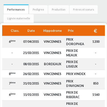
Performances
Pedigree
Production
Frères et soeurs
Lignée maternelle
Class.
Date
Hippodrome
Prix
PRIX
ème
6
07/04/2015
VINCENNES
1 200
DOROPHEA
PRIX DE
-
21/03/2015
VINCENNES
-
MEAUX
PRIX DE
-
08/03/2015
BORDEAUX
-
LISIEUX
ème
8
26/02/2015
VINCENNES
PRIX VINDEX
-
PRIX
ème
7
31/01/2015
VINCENNES
850
D'AVIGNON
PRIX DE
ème
6
11/01/2015
VINCENNES
1 560
RIBERAC
PRIX DE