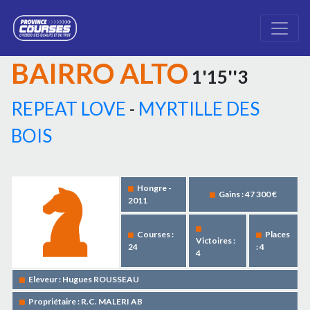
BAIRRO ALTO
1'15''3
REPEAT LOVE
-
MYRTILLE DES
BOIS
Hongre -
Gains : 47 300 €
2011
Courses :
Places
Victoires :
24
: 4
4
Eleveur : Hugues ROUSSEAU
Propriétaire : R.C. MALERI AB