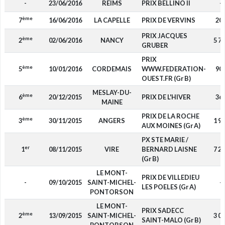
-
23/06/2016
REIMS
PRIX BELLINO II
-
ème
7
16/06/2016
LA CAPELLE
PRIX DE VERVINS
20
PRIX JACQUES
ème
2
02/06/2016
NANCY
5 7
GRUBER
PRIX
ème
5
10/01/2016
CORDEMAIS
WWW.FEDERATION-
90
OUEST.FR (Gr B)
MESLAY-DU-
ème
6
20/12/2015
PRIX DE L'HIVER
36
MAINE
PRIX DE LA ROCHE
ème
3
30/11/2015
ANGERS
1 9
AUX MOINES (Gr A)
PX STE MARIE /
er
1
08/11/2015
VIRE
BERNARD LAISNE
7 2
(Gr B)
LE MONT-
PRIX DE VILLEDIEU
-
09/10/2015
SAINT-MICHEL-
-
LES POELES (Gr A)
PONTORSON
LE MONT-
PRIX SADECC
ème
2
13/09/2015
SAINT-MICHEL-
3 0
SAINT-MALO (Gr B)