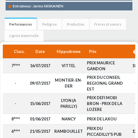
Entraîneur : Jarmo NISKANEN
Performances
Pedigree
Production
Frères et soeurs
Lignée maternelle
Class.
Date
Hippodrome
Prix
PRIX MAURICE
ème
7
16/07/2017
VITTEL
18
GANDON
PRIX DU CONSEIL
MONTIER-EN-
-
09/07/2017
REGIONAL GRAND
-
DER
EST
PRIX DEFI MOBI
LYON (A
-
15/06/2017
BRON - PRIX DE LA
-
PARILLY)
LOZERE
ème
8
01/06/2017
NANCY
PRIX DE LAXOU
-
PRIX DU
ème
6
21/05/2017
RAMBOUILLET
12
PICCADILLY'S PUB