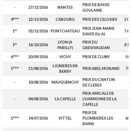
PRIX DE BASSE
-
27/11/2016
NANTES
-
GOULAINE
ème
4
12/11/2016
CABOURG
PRIX DES CELOSIES
2 0
PRIX JEAN-MARIE
er
1
01/11/2016
PONTCHATEAU
7 6
DAVID (Gr A)
LYON (A
PRIX DU
er
1
16/10/2016
8 1
PARILLY)
GRESIVAUDAN
ème
6
20/09/2016
VICHY
PRIX DE CLUNY
50
LIGNIERES EN
ème
5
21/08/2016
PRIX ABEL MORAND
75
BERRY
PRIX DU CANTON
-
10/08/2016
MAUQUENCHY
-
DE CLERES
PRIX AMICALE DE
-
04/08/2016
LA CAPELLE
L'HARMONIE DE LA
-
CAPELLE
PRIX DE
ème
5
14/07/2016
VITTEL
PLOMBIERES LES
65
BAINS