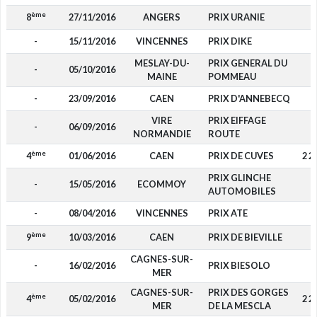
ème
8
27/11/2016
ANGERS
PRIX URANIE
-
-
15/11/2016
VINCENNES
PRIX DIKE
-
MESLAY-DU-
PRIX GENERAL DU
-
05/10/2016
-
MAINE
POMMEAU
-
23/09/2016
CAEN
PRIX D'ANNEBECQ
-
VIRE
PRIX EIFFAGE
-
06/09/2016
-
NORMANDIE
ROUTE
ème
4
01/06/2016
CAEN
PRIX DE CUVES
2 2
PRIX GLINCHE
-
15/05/2016
ECOMMOY
-
AUTOMOBILES
-
08/04/2016
VINCENNES
PRIX ATE
-
ème
9
10/03/2016
CAEN
PRIX DE BIEVILLE
-
CAGNES-SUR-
-
16/02/2016
PRIX BIESOLO
-
MER
CAGNES-SUR-
PRIX DES GORGES
ème
4
05/02/2016
2 2
MER
DE LA MESCLA