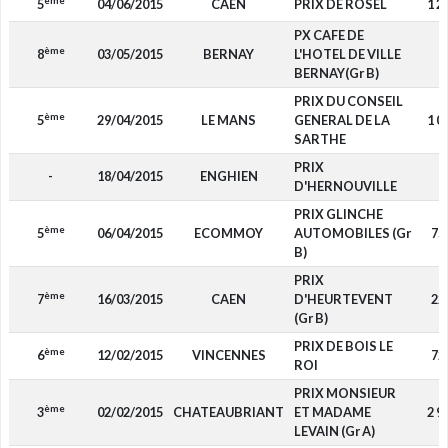
ème
5
04/06/2015
CAEN
PRIX DE ROSEL
1 2
PX CAFE DE
ème
8
03/05/2015
BERNAY
L'HOTEL DE VILLE
-
BERNAY(Gr B)
PRIX DU CONSEIL
ème
5
29/04/2015
LE MANS
GENERAL DE LA
1 0
SARTHE
PRIX
-
18/04/2015
ENGHIEN
-
D'HERNOUVILLE
PRIX GLINCHE
ème
5
06/04/2015
ECOMMOY
AUTOMOBILES (Gr
75
B)
PRIX
ème
7
16/03/2015
CAEN
D'HEURTEVENT
22
(Gr B)
PRIX DE BOIS LE
ème
6
12/02/2015
VINCENNES
72
ROI
PRIX MONSIEUR
ème
3
02/02/2015
CHATEAUBRIANT
ET MADAME
2 9
LEVAIN (Gr A)