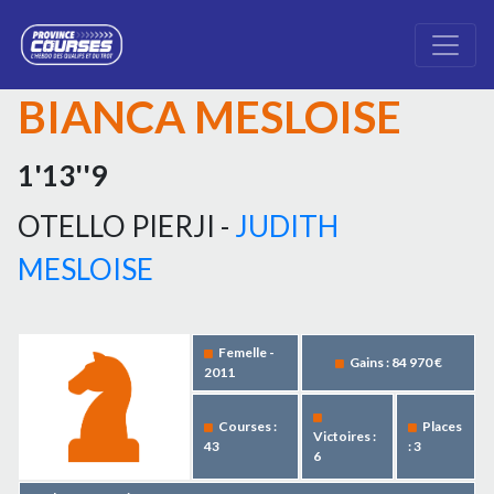
BIANCA MESLOISE
1'13''9
OTELLO PIERJI -
JUDITH
MESLOISE
Femelle -
Gains : 84 970 €
2011
Courses :
Places
Victoires :
43
: 3
6