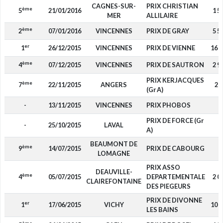
CAGNES-SUR-
PRIX CHRISTIAN
ème
5
21/01/2016
1 5
MER
ALLILAIRE
ème
2
07/01/2016
VINCENNES
PRIX DE GRAY
5 5
er
1
26/12/2015
VINCENNES
PRIX DE VIENNE
16 6
ème
4
07/12/2015
VINCENNES
PRIX DE SAUTRON
2 9
PRIX KERJACQUES
ème
7
22/11/2015
ANGERS
20
(Gr A)
-
13/11/2015
VINCENNES
PRIX PHOBOS
-
PRIX DE FORCE (Gr
-
25/10/2015
LAVAL
-
A)
BEAUMONT DE
ème
9
14/07/2015
PRIX DE CABOURG
-
LOMAGNE
PRIX ASSO
DEAUVILLE-
ème
4
05/07/2015
DEPARTEMENTALE
2 0
CLAIREFONTAINE
DES PIEGEURS
PRIX DE DIVONNE
er
1
17/06/2015
VICHY
10 3
LES BAINS