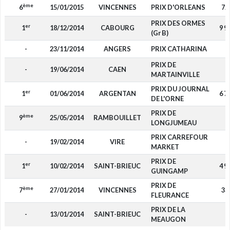
ème
6
15/01/2015
VINCENNES
PRIX D'ORLEANS
72
PRIX DES ORMES
er
1
18/12/2014
CABOURG
9 9
(Gr B)
-
23/11/2014
ANGERS
PRIX CATHARINA
-
PRIX DE
-
19/06/2014
CAEN
-
MARTAINVILLE
PRIX DU JOURNAL
er
1
01/06/2014
ARGENTAN
6 7
DE L'ORNE
PRIX DE
ème
9
25/05/2014
RAMBOUILLET
-
LONGJUMEAU
PRIX CARREFOUR
-
19/02/2014
VIRE
-
MARKET
PRIX DE
er
1
10/02/2014
SAINT-BRIEUC
4 9
GUINGAMP
PRIX DE
ème
7
27/01/2014
VINCENNES
33
FLEURANCE
PRIX DE LA
-
13/01/2014
SAINT-BRIEUC
-
MEAUGON