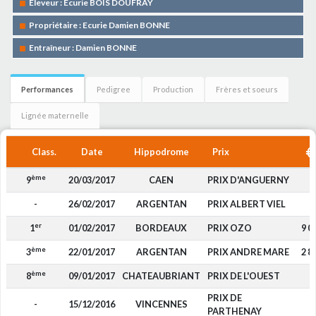
Eleveur : Ecurie BOIS DOUFRAY
Propriétaire : Ecurie Damien BONNE
Entraîneur : Damien BONNE
Performances
Pedigree
Production
Frères et soeurs
Lignée maternelle
Class.
Date
Hippodrome
Prix
ème
9
20/03/2017
CAEN
PRIX D'ANGUERNY
-
-
26/02/2017
ARGENTAN
PRIX ALBERT VIEL
-
er
1
01/02/2017
BORDEAUX
PRIX OZO
9 0
ème
3
22/01/2017
ARGENTAN
PRIX ANDRE MARE
2 8
ème
8
09/01/2017
CHATEAUBRIANT
PRIX DE L'OUEST
-
PRIX DE
-
15/12/2016
VINCENNES
-
PARTHENAY