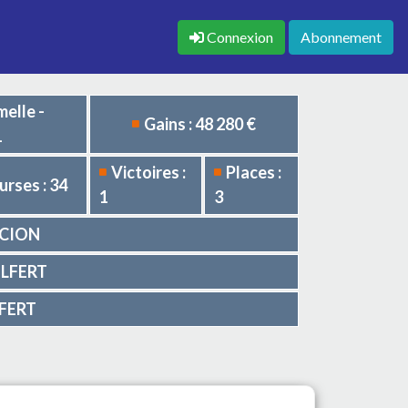
Connexion
Abonnement
melle -
Gains : 48 280 €
1
Victoires :
Places :
urses : 34
1
3
RCION
PILFERT
LFERT