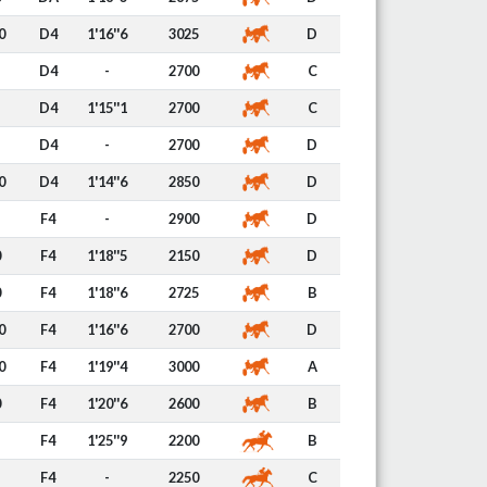
0
D4
1'16''6
3025
D
D4
-
2700
C
D4
1'15''1
2700
C
D4
-
2700
D
0
D4
1'14''6
2850
D
F4
-
2900
D
0
F4
1'18''5
2150
D
0
F4
1'18''6
2725
B
0
F4
1'16''6
2700
D
0
F4
1'19''4
3000
A
0
F4
1'20''6
2600
B
F4
1'25''9
2200
B
F4
-
2250
C