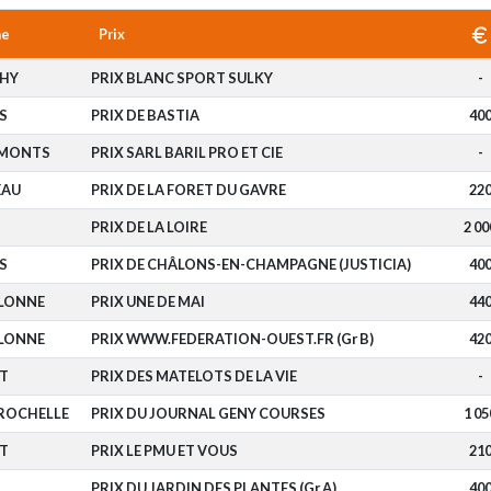
me
Prix
HY
PRIX BLANC SPORT SULKY
-
S
PRIX DE BASTIA
40
-MONTS
PRIX SARL BARIL PRO ET CIE
-
EAU
PRIX DE LA FORET DU GAVRE
22
PRIX DE LA LOIRE
2 00
S
PRIX DE CHÂLONS-EN-CHAMPAGNE (JUSTICIA)
40
OLONNE
PRIX UNE DE MAI
44
OLONNE
PRIX WWW.FEDERATION-OUEST.FR (Gr B)
42
T
PRIX DES MATELOTS DE LA VIE
-
 ROCHELLE
PRIX DU JOURNAL GENY COURSES
1 05
T
PRIX LE PMU ET VOUS
21
PRIX DU JARDIN DES PLANTES (Gr A)
40