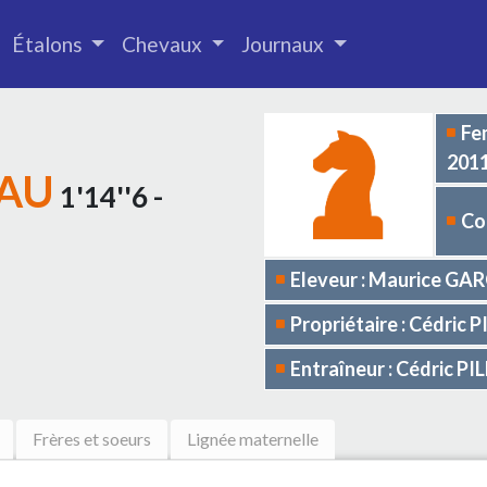
Étalons
Chevaux
Journaux
Fe
201
VAU
1'14''6 -
Co
Eleveur : Maurice GA
Propriétaire : Cédric 
Entraîneur : Cédric PI
Frères et soeurs
Lignée maternelle