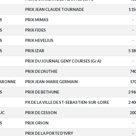
PRIX JEAN CLAUDE TOURNADE
1 15
S
PRIX MIMAS
-
S
PRIX FIDES
-
S
PRIX HEVELIUS
-
S
PRIX IZAR
5 18
PRIX DU JOURNAL GENY COURSES (Gr A)
-
PRIX DE L'AUTHIE
74
ARONNE
PRIX JEAN-MARIE GERMAIN
17
S
PRIX DE BETHUNE
2 96
PX DE LA VILLE DE ST-SEBASTIEN-SUR-LOIRE
2 40
UC
PRIX DE CESSON
20
S
PRIX ORION
-
PRIX DE LA PORTE D'IVRY
-