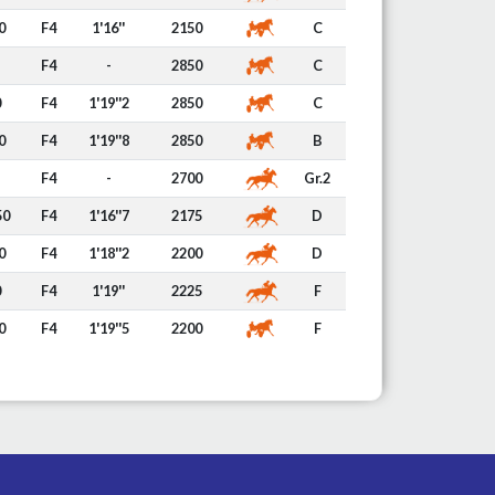
0
F4
1'16''
2150
C
F4
-
2850
C
0
F4
1'19''2
2850
C
0
F4
1'19''8
2850
B
F4
-
2700
Gr.2
50
F4
1'16''7
2175
D
0
F4
1'18''2
2200
D
0
F4
1'19''
2225
F
0
F4
1'19''5
2200
F