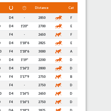
Distance
Cat
D4
-
2850
F
0
D4
1'20''
2700
E
F4
-
2650
F
0
D4
1'18''6
2825
E
0
F4
1'18''6
3000
A
0
D4
1'19''
2200
D
0
D4
1'16''2
2800
D
0
F4
1'17''9
2750
B
F4
-
2750
D
0
D4
1'16''5
2650
D
0
F4
1'16''1
2750
D
0
DA
1'18''3
2875
D