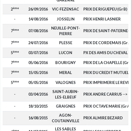
GARENNE
ème
2
26/09/2016
VIC-FEZENSAC
PRIX DE RIGUEPEU (Gr B)
-
14/08/2016
JOSSELIN
PRIX HENRI LASNIER
NEUILLE-PONT-
ème
7
07/08/2016
PRIX DE SAINT-PATERNE
PIERRE
ème
7
24/07/2016
PLESSE
PRIX DE CORDEMAIS (Gr A
ème
5
03/07/2016
LUCON
PX DES AMIS DU CHEVAL ET
ème
7
05/06/2016
BOURIGNY
PRIX DE LA CHAPELLE (Gr A
ème
7
15/05/2016
MERAL
PRIX DU CREDIT MUTUEL DE
ème
5
05/05/2016
VALOGNES
PRIX IMPRIMERIE LE REVER
SAINT-AUBIN-
-
03/04/2016
PRIX ANDRE CARRUS --> O
LES-ELBEUF
-
18/10/2015
GRAIGNES
PRIX OCTAVE MARIE (Gr A)
AGON-
-
16/08/2015
PRIX ALMIRE BEZARD
COUTAINVILLE
LES SABLES
ème