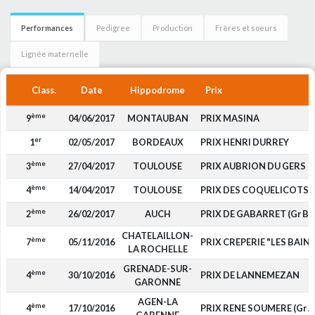
Performances
Pedigree
Production
Frères et soeurs
Lignée maternelle
Class.
Date
Hippodrome
Prix
ème
9
04/06/2017
MONTAUBAN
PRIX MASINA
er
1
02/05/2017
BORDEAUX
PRIX HENRI DURREY
ème
3
27/04/2017
TOULOUSE
PRIX AUBRION DU GERS
ème
4
14/04/2017
TOULOUSE
PRIX DES COQUELICOTS (G
ème
2
26/02/2017
AUCH
PRIX DE GABARRET (Gr B)
CHATELAILLON-
ème
7
05/11/2016
PRIX CREPERIE "LES BAINS 
LA ROCHELLE
GRENADE-SUR-
ème
4
30/10/2016
PRIX DE LANNEMEZAN
GARONNE
AGEN-LA
ème
4
17/10/2016
PRIX RENE SOUMERE (Gr A