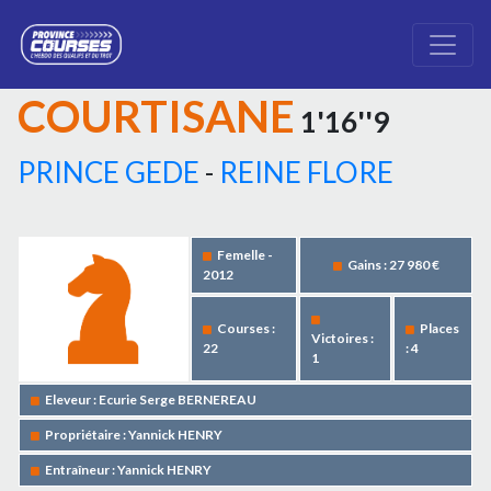
COURTISANE
1'16''9
PRINCE GEDE
-
REINE FLORE
Femelle -
Gains : 27 980 €
2012
Courses :
Places
Victoires :
22
: 4
1
Eleveur : Ecurie Serge BERNEREAU
Propriétaire : Yannick HENRY
Entraîneur : Yannick HENRY