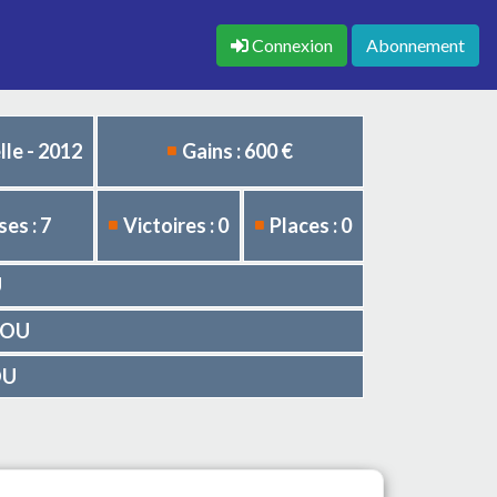
Connexion
Abonnement
le - 2012
Gains : 600 €
es : 7
Victoires : 0
Places : 0
U
FROU
OU