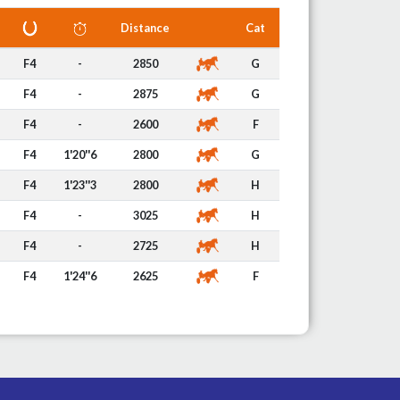
Distance
Cat
F4
-
2850
G
F4
-
2875
G
F4
-
2600
F
F4
1'20''6
2800
G
F4
1'23''3
2800
H
F4
-
3025
H
F4
-
2725
H
F4
1'24''6
2625
F