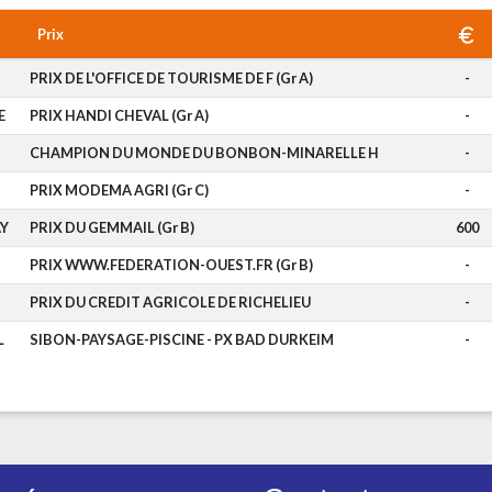
Prix
PRIX DE L'OFFICE DE TOURISME DE F (Gr A)
-
E
PRIX HANDI CHEVAL (Gr A)
-
CHAMPION DU MONDE DU BONBON-MINARELLE H
-
PRIX MODEMA AGRI (Gr C)
-
Y
PRIX DU GEMMAIL (Gr B)
600
PRIX WWW.FEDERATION-OUEST.FR (Gr B)
-
PRIX DU CREDIT AGRICOLE DE RICHELIEU
-
L
SIBON-PAYSAGE-PISCINE - PX BAD DURKEIM
-