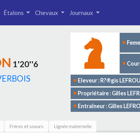
Étalons
Chevaux
Journaux
Femel
ON
1'20''6
Cours
ERBOIS
Eleveur : R?®gis LEFRO
Propriétaire : Gilles LE
Entraîneur : Gilles LEFR
Frères et soeurs
Lignée maternelle