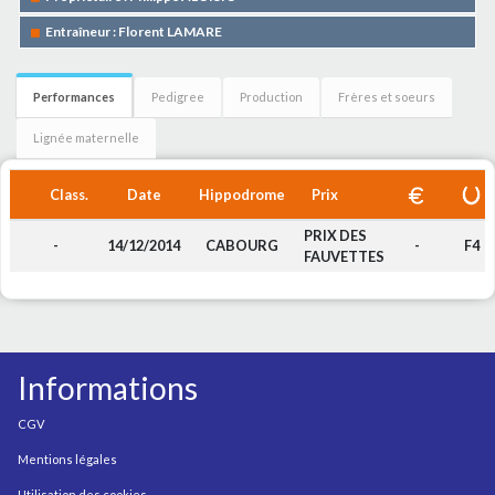
Entraîneur : Florent LAMARE
Performances
Pedigree
Production
Frères et soeurs
Lignée maternelle
Class.
Date
Hippodrome
Prix
PRIX DES
-
14/12/2014
CABOURG
-
F4
FAUVETTES
Informations
CGV
Mentions légales
Utilisation des cookies