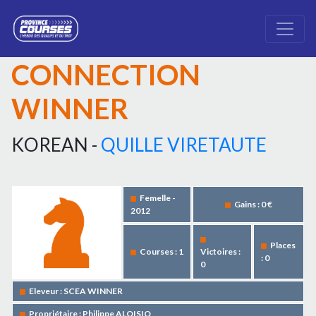
CONNECTION
WINNER
KOREAN -
QUILLE VIRETAUTE
Femelle -
Gains : 0 €
2012
Places
Courses : 1
Victoires :
: 0
0
Eleveur : SCEA WINNER
Propriétaire : Philippe ALOISIO