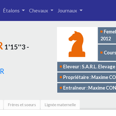
Étalons
Chevaux
Journaux
Femel
2012
R
1'15''3 -
Cours
Eleveur : S.A.R.L. Elevag
IR
Propriétaire : Maxime 
Entraîneur : Maxime C
Frères et soeurs
Lignée maternelle