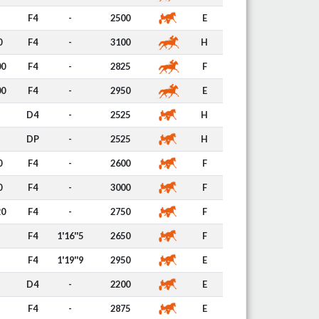
F4
-
2500
E
0
F4
-
3100
H
00
F4
-
2825
F
00
F4
-
2950
E
D4
-
2525
H
DP
-
2525
H
0
F4
-
2600
F
0
F4
-
3000
F
20
F4
-
2750
F
F4
1'16''5
2650
F
F4
1'19''9
2950
E
D4
-
2200
E
F4
-
2875
E