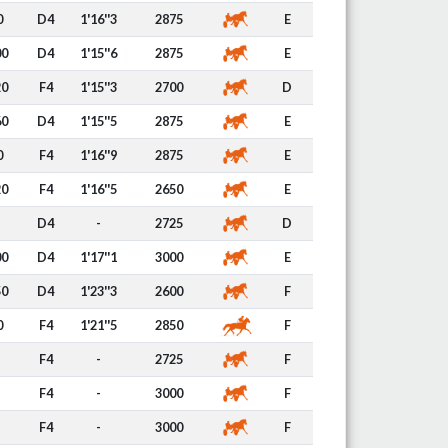
0
D4
1'16''3
2875
E
00
D4
1'15''6
2875
E
20
F4
1'15''3
2700
D
60
D4
1'15''5
2875
E
0
F4
1'16''9
2875
E
20
F4
1'16''5
2650
E
D4
-
2725
D
00
D4
1'17''1
3000
E
50
D4
1'23''3
2600
F
0
F4
1'21''5
2850
F
F4
-
2725
F
F4
-
3000
F
F4
-
3000
F