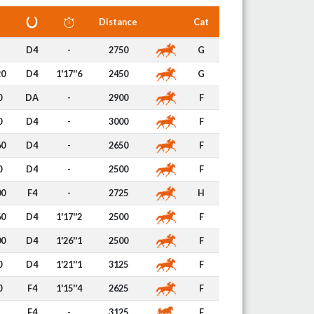
Distance
Cat
D4
-
2750
G
20
D4
1'17''6
2450
G
0
DA
-
2900
F
0
D4
-
3000
F
60
D4
-
2650
F
0
D4
-
2500
F
00
F4
-
2725
H
60
D4
1'17''2
2500
F
00
D4
1'26''1
2500
F
0
D4
1'21''1
3125
F
0
F4
1'15''4
2625
F
F4
-
3125
F