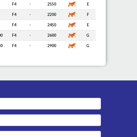
F4
-
2550
E
F4
-
2200
F
F4
-
2450
E
00
F4
-
2600
G
80
F4
-
2900
G