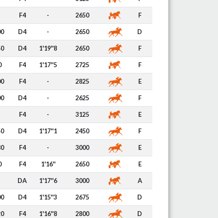
F4
-
2650
F
00
D4
-
2650
D
50
D4
1'19''8
2650
F
0
F4
1'17''5
2725
F
00
F4
-
2825
E
00
D4
-
2625
F
F4
-
3125
E
50
D4
1'17''1
2450
F
80
F4
-
3000
E
0
F4
1'16''
2650
E
DA
1'17''6
3000
A
00
D4
1'15''3
2675
D
20
F4
1'16''8
2800
D