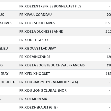
PRIX DE L'ENTREPRISE BONNEAU ET FILS
-
UX
PRIX PAUL CORDEAU
90
R-DIVES
PRIX DES SOCIETAIRES
3 5
PRIX DE LA DUCHESSE ANNE
2 1
PRIX ODILE GESLOT
-
ELIEU
PRIX BOUVET LADUBAY
-
PRIX DE VINCENNES
12
RG
PRIX DE LA SOCIETE DU CHEVAL FRANCAIS
13
GERAY
PRIX FELIX HOGUET
1 8
ROCHELLE
PRIX DU BAR PMU "LE NEMROD" (Gr A)
-
PRIX DU LION'S CLUB ALIENOR
-
S
PRIX DE MORLAIX
-
PRIX DE L'HERAULT (Gr B)
-