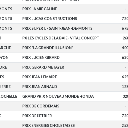
-MONTS
PRIX LA MIE CALINE
-
-MONTS
PRIX LUCAS CONSTRUCTIONS
7 2
-MONTS
PRIX SUPER U - SAINT-JEAN-DE-MONTS
6 7
T
PX LES CYCLES DE LA BAIE - VITAL CONCEPT
26
ARCHE
PRIX "LA GRANDE ILLUSION"
4 0
-YON
PRIX LUCIEN GIRARD
6 3
DRE
PRIX GERARD METAYER
-
ES
PRIX JEAN LEMAIRE
6 2
IERRE
PRIX JEAN ARNAUD
1 2
ROCHELLE
GRAND PRIX NOUVEAU MONDE HONDA
32
PRIX DE CORDEMAIS
-
X
PRIX DE L'ETRIER
7 2
PRIX ENERGIES CHOLETAISES
2 5