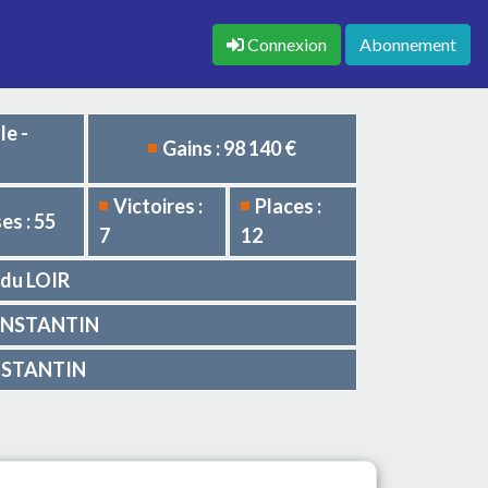
Connexion
Abonnement
le -
Gains : 98 140 €
Victoires :
Places :
es : 55
7
12
e du LOIR
CONSTANTIN
ONSTANTIN