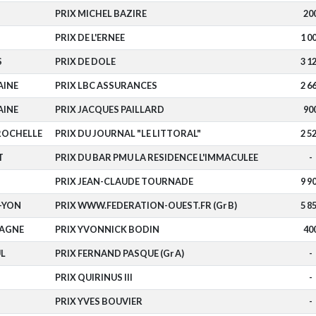
PRIX MICHEL BAZIRE
20
PRIX DE L'ERNEE
1 0
S
PRIX DE DOLE
3 1
AINE
PRIX LBC ASSURANCES
2 6
AINE
PRIX JACQUES PAILLARD
90
ROCHELLE
PRIX DU JOURNAL "LE LITTORAL"
2 5
T
PRIX DU BAR PMU LA RESIDENCE L'IMMACULEE
-
PRIX JEAN-CLAUDE TOURNADE
9 9
-YON
PRIX WWW.FEDERATION-OUEST.FR (Gr B)
5 8
TAGNE
PRIX YVONNICK BODIN
40
L
PRIX FERNAND PASQUE (Gr A)
-
PRIX QUIRINUS III
-
PRIX YVES BOUVIER
-