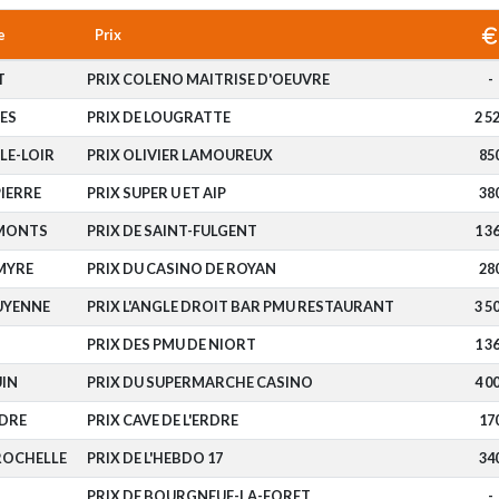
e
Prix
T
PRIX COLENO MAITRISE D'OEUVRE
-
ES
PRIX DE LOUGRATTE
2 5
LE-LOIR
PRIX OLIVIER LAMOUREUX
85
IERRE
PRIX SUPER U ET AIP
38
-MONTS
PRIX DE SAINT-FULGENT
1 3
MYRE
PRIX DU CASINO DE ROYAN
28
UYENNE
PRIX L'ANGLE DROIT BAR PMU RESTAURANT
3 5
PRIX DES PMU DE NIORT
1 3
IN
PRIX DU SUPERMARCHE CASINO
4 0
DRE
PRIX CAVE DE L'ERDRE
17
ROCHELLE
PRIX DE L'HEBDO 17
34
PRIX DE BOURGNEUF-LA-FORET
-