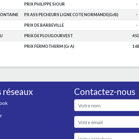
PRIX PHILIPPE SIOUR
-
FONTAINE
PX ASS PECHEURS LIGNE COTE NORMANDE(GrB)
-
PRIX DE BARBEVILLE
-
U
PRIX DE PLOUGOURVEST
4 5
PRIX FERMOTHERM (Gr A)
1 6
 réseaux
Contactez-nous
ook
r