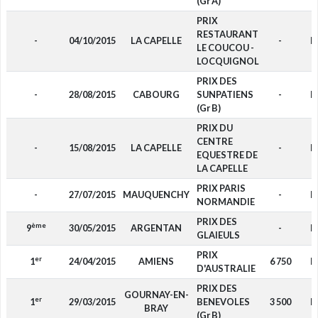
(Gr A)
PRIX
RESTAURANT
-
04/10/2015
LA CAPELLE
-
F
LE COUCOU -
LOCQUIGNOL
PRIX DES
-
28/08/2015
CABOURG
SUNPATIENS
-
F
(Gr B)
PRIX DU
CENTRE
-
15/08/2015
LA CAPELLE
-
F
EQUESTRE DE
LA CAPELLE
PRIX PARIS
-
27/07/2015
MAUQUENCHY
-
F
NORMANDIE
PRIX DES
ème
9
30/05/2015
ARGENTAN
-
F
GLAIEULS
PRIX
er
1
24/04/2015
AMIENS
6 750
F
D'AUSTRALIE
PRIX DES
GOURNAY-EN-
er
1
29/03/2015
BENEVOLES
3 500
F
BRAY
(Gr B)