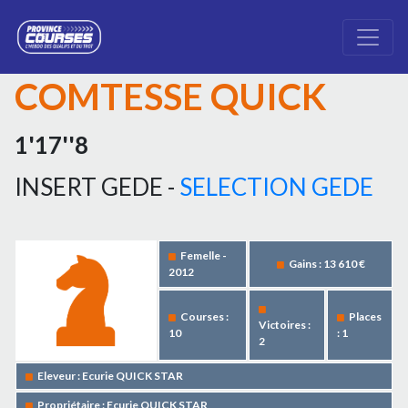
COMTESSE QUICK
1'17''8
INSERT GEDE -
SELECTION GEDE
Femelle -
Gains : 13 610 €
2012
Courses :
Places
Victoires :
10
: 1
2
Eleveur : Ecurie QUICK STAR
Propriétaire : Ecurie QUICK STAR