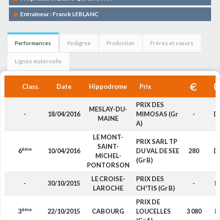
Entraîneur : Franck LEBLANC
Performances
Pedigree
Production
Frères et soeurs
Lignée maternelle
Class.
Date
Hippodrome
Prix
PRIX DES
MESLAY-DU-
-
18/04/2016
MIMOSAS (Gr
-
D
MAINE
A)
LE MONT-
PRIX SARL TP
SAINT-
ème
6
10/04/2016
DU VAL DE SEE
280
D
MICHEL-
(Gr B)
PONTORSON
LE CROISE-
PRIX DES
-
30/10/2015
-
F
LAROCHE
CH'TIS (Gr B)
PRIX DE
ème
3
22/10/2015
CABOURG
LOUCELLES
3 080
F