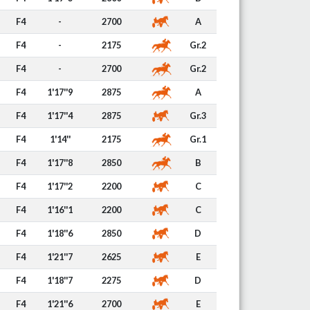
F4
-
2700
A
F4
-
2175
Gr.2
F4
-
2700
Gr.2
F4
1'17''9
2875
A
F4
1'17''4
2875
Gr.3
F4
1'14''
2175
Gr.1
F4
1'17''8
2850
B
F4
1'17''2
2200
C
F4
1'16''1
2200
C
F4
1'18''6
2850
D
F4
1'21''7
2625
E
F4
1'18''7
2275
D
F4
1'21''6
2700
E