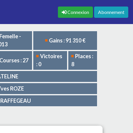
Connexion
Abonnement
Femelle -
Gains : 91 310 €
013
Victoires
Places :
Courses : 27
: 0
8
CATELINE
 Yves ROZE
ry RAFFEGEAU