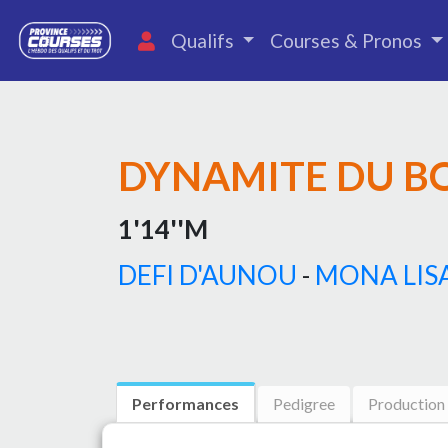
Qualifs
Courses & Pronos
DYNAMITE DU B
1'14''M
DEFI D'AUNOU
-
MONA LISA
Performances
Pedigree
Production