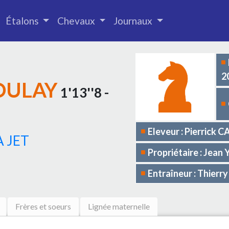
Étalons
Chevaux
Journaux
2
OULAY
1'13''8 -
Eleveur : Pierrick 
 JET
Propriétaire : Jean
Entraîneur : Thier
Frères et soeurs
Lignée maternelle