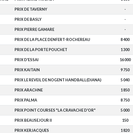
PRIX DE TAVERNY
-
PRIX DE BASLY
-
PRIX PIERRE GAMARE
-
PRIX DE LA PLACE DENFERT-ROCHEREAU
8 400
PRIX DE LA PORTE POUCHET
1 300
PRIX D'ESSAI
16 000
PRIX KAITAIN
9 750
PRIX LE REVEIL DE NOGENT HANDBALL(DIANA)
5 040
PRIX ARACHNE
1 850
PRIX PALMA
8 750
PRIX POINT COURSES "LA CRAVACHE D'OR"
5 000
PRIX BEAUSEJOUR II
150
PRIX KERJACQUES
1 820