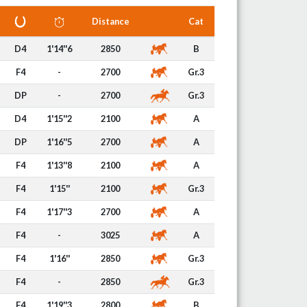
Distance
Cat
D4
1'14''6
2850
B
F4
-
2700
Gr.3
DP
-
2700
Gr.3
D4
1'15''2
2100
A
DP
1'16''5
2700
A
F4
1'13''8
2100
A
F4
1'15''
2100
Gr.3
F4
1'17''3
2700
A
F4
-
3025
A
F4
1'16''
2850
Gr.3
F4
-
2850
Gr.3
F4
1'19''3
2800
B