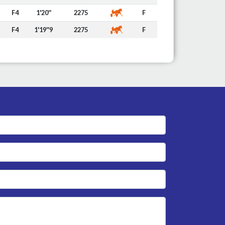
F4
1'20''
2275
F
F4
1'19''9
2275
F