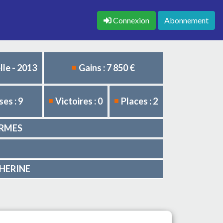
Connexion
Abonnement
le - 2013
Gains : 7 850 €
es : 9
Victoires : 0
Places : 2
HARMES
ATHERINE