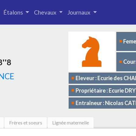
Étalons
Chevaux
Journaux
Femel
8''8
Cours
NCE
Eleveur : Ecurie des C
Propriétaire : Ecurie DRY
Entraîneur : Nicolas C
Frères et soeurs
Lignée maternelle