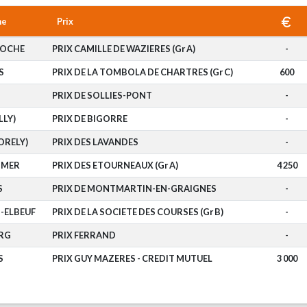
me
Prix
ROCHE
PRIX CAMILLE DE WAZIERES (Gr A)
-
S
PRIX DE LA TOMBOLA DE CHARTRES (Gr C)
600
PRIX DE SOLLIES-PONT
-
LLY)
PRIX DE BIGORRE
-
ORELY)
PRIX DES LAVANDES
-
-MER
PRIX DES ETOURNEAUX (Gr A)
4 250
S
PRIX DE MONTMARTIN-EN-GRAIGNES
-
S-ELBEUF
PRIX DE LA SOCIETE DES COURSES (Gr B)
-
RG
PRIX FERRAND
-
S
PRIX GUY MAZERES - CREDIT MUTUEL
3 000