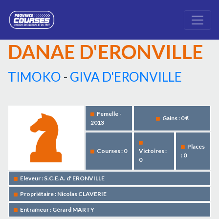
DANAE D'ERONVILLE
TIMOKO
-
GIVA D'ERONVILLE
Femelle -
Gains : 0 €
2013
Places
Courses : 0
Victoires :
: 0
0
Eleveur : S.C.E.A. d' ERONVILLE
Propriétaire : Nicolas CLAVERIE
Entraîneur : Gérard MARTY