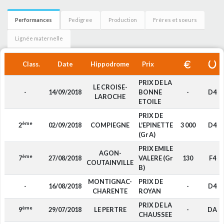
Performances
Pedigree
Production
Frères et soeurs
Lignée maternelle
Class.
Date
Hippodrome
Prix
PRIX DE LA
LE CROISE-
-
14/09/2018
BONNE
-
D4
LAROCHE
ETOILE
PRIX DE
ème
2
02/09/2018
COMPIEGNE
L'EPINETTE
3 000
D4
(Gr A)
PRIX EMILE
AGON-
ème
7
27/08/2018
VALERE (Gr
130
F4
COUTAINVILLE
B)
MONTIGNAC-
PRIX DE
-
16/08/2018
-
D4
CHARENTE
ROYAN
PRIX DE LA
ème
9
29/07/2018
LE PERTRE
-
DA
CHAUSSEE