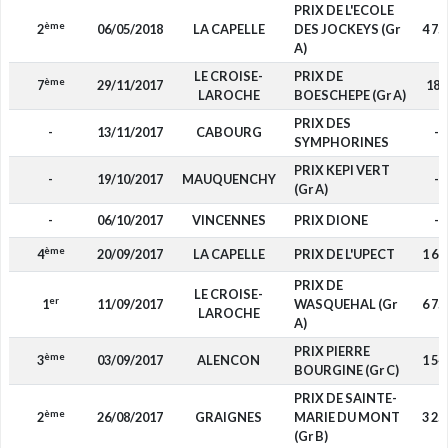
PRIX DE L'ECOLE
ème
2
06/05/2018
LA CAPELLE
DES JOCKEYS (Gr
4 75
A)
LE CROISE-
PRIX DE
ème
7
29/11/2017
180
LAROCHE
BOESCHEPE (Gr A)
PRIX DES
-
13/11/2017
CABOURG
-
SYMPHORINES
PRIX KEPI VERT
-
19/10/2017
MAUQUENCHY
-
(Gr A)
-
06/10/2017
VINCENNES
PRIX DIONE
-
ème
4
20/09/2017
LA CAPELLE
PRIX DE L'UPECT
1 68
PRIX DE
LE CROISE-
er
1
11/09/2017
WASQUEHAL (Gr
6 75
LAROCHE
A)
PRIX PIERRE
ème
3
03/09/2017
ALENCON
1 54
BOURGINE (Gr C)
PRIX DE SAINTE-
ème
2
26/08/2017
GRAIGNES
MARIE DU MONT
3 25
(Gr B)