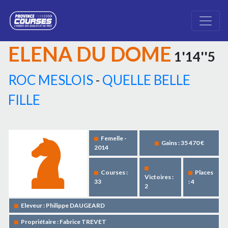
ELENA DU DOME
1'14''5
ROC MESLOIS
-
QUELLE BELLE
FILLE
Femelle -
Gains : 35 470 €
2014
Courses :
Places
Victoires :
33
: 4
2
Eleveur : Philippe DAUGEARD
Propriétaire : Fabrice TREVET