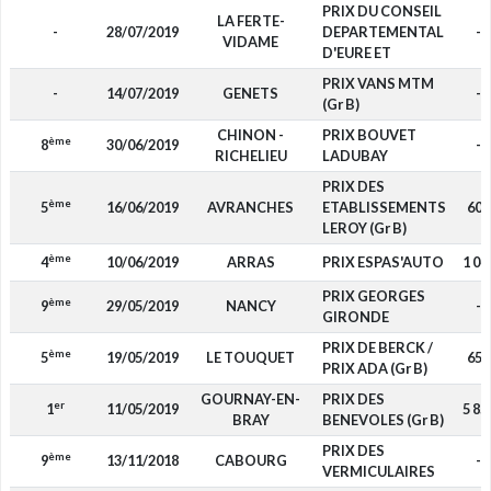
PRIX DU CONSEIL
LA FERTE-
-
28/07/2019
DEPARTEMENTAL
-
VIDAME
D'EURE ET
PRIX VANS MTM
-
14/07/2019
GENETS
-
(Gr B)
CHINON -
PRIX BOUVET
ème
8
30/06/2019
-
RICHELIEU
LADUBAY
PRIX DES
ème
5
16/06/2019
AVRANCHES
ETABLISSEMENTS
600
LEROY (Gr B)
ème
4
10/06/2019
ARRAS
PRIX ESPAS'AUTO
1 04
PRIX GEORGES
ème
9
29/05/2019
NANCY
-
GIRONDE
PRIX DE BERCK /
ème
5
19/05/2019
LE TOUQUET
650
PRIX ADA (Gr B)
GOURNAY-EN-
PRIX DES
er
1
11/05/2019
5 85
BRAY
BENEVOLES (Gr B)
PRIX DES
ème
9
13/11/2018
CABOURG
-
VERMICULAIRES