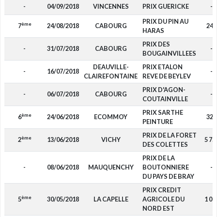
-
04/09/2018
VINCENNES
PRIX GUERICKE
-
PRIX DU PIN AU
ème
7
24/08/2018
CABOURG
240
HARAS
PRIX DES
-
31/07/2018
CABOURG
-
BOUGAINVILLEES
DEAUVILLE-
PRIX ETALON
-
16/07/2018
-
CLAIREFONTAINE
REVE DE BEYLEV
PRIX D'AGON-
-
06/07/2018
CABOURG
-
COUTAINVILLE
PRIX SARTHE
ème
6
24/06/2018
ECOMMOY
320
PEINTURE
PRIX DE LA FORET
ème
2
13/06/2018
VICHY
5 75
DES COLETTES
PRIX DE LA
-
08/06/2018
MAUQUENCHY
BOUTONNIERE
-
DU PAYS DE BRAY
PRIX CREDIT
ème
5
30/05/2018
LA CAPELLE
AGRICOLE DU
1 00
NORD EST