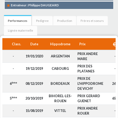
Entraîneur : Philippe DAUGEARD
Performances
Pedigree
Production
Frères et soeurs
Lignée maternelle
Class.
Date
Hippodrome
Prix
PRIX ANDRE
-
19/01/2020
ARGENTAN
-
MARE
PRIX DES
-
19/12/2019
CABOURG
-
PLATANES
PRIX DE
ème
6
08/12/2019
BORDEAUX
L'HIPPODROME
260
DE VICHY
BIHOREL-LES-
PRIX GERARD
ème
5
20/10/2019
650
ROUEN
GUENET
PRIX ANDRE
-
15/08/2019
VITTEL
-
ROUER