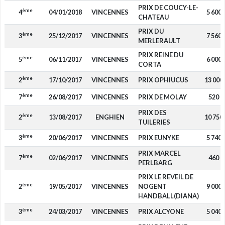
PRIX DE COUCY-LE-
ème
4
04/01/2018
VINCENNES
5 600
CHATEAU
PRIX DU
ème
3
25/12/2017
VINCENNES
7 560
MERLERAULT
PRIX REINE DU
ème
5
06/11/2017
VINCENNES
6 000
CORTA
ème
2
17/10/2017
VINCENNES
PRIX OPHIUCUS
13 000
ème
7
26/08/2017
VINCENNES
PRIX DE MOLAY
520
PRIX DES
ème
2
13/08/2017
ENGHIEN
10 750
TUILERIES
ème
3
20/06/2017
VINCENNES
PRIX EUNYKE
5 740
PRIX MARCEL
ème
7
02/06/2017
VINCENNES
460
PERLBARG
PRIX LE REVEIL DE
ème
2
19/05/2017
VINCENNES
NOGENT
9 000
HANDBALL(DIANA)
ème
3
24/03/2017
VINCENNES
PRIX ALCYONE
5 040