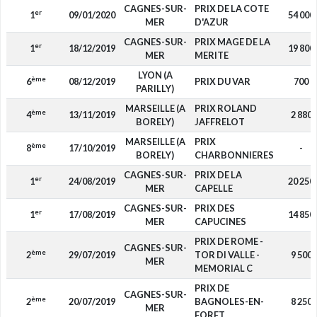
CAGNES-SUR-
PRIX DE LA COTE
er
1
09/01/2020
54 000
MER
D'AZUR
CAGNES-SUR-
PRIX MAGE DE LA
er
1
18/12/2019
19 800
MER
MERITE
LYON (A
ème
6
08/12/2019
PRIX DU VAR
700
PARILLY)
MARSEILLE (A
PRIX ROLAND
ème
4
13/11/2019
2 880
BORELY)
JAFFRELOT
MARSEILLE (A
PRIX
ème
8
17/10/2019
-
BORELY)
CHARBONNIERES
CAGNES-SUR-
PRIX DE LA
er
1
24/08/2019
20 250
MER
CAPELLE
CAGNES-SUR-
PRIX DES
er
1
17/08/2019
14 850
MER
CAPUCINES
PRIX DE ROME -
CAGNES-SUR-
ème
2
29/07/2019
TOR DI VALLE -
9 500
MER
MEMORIAL C
PRIX DE
CAGNES-SUR-
ème
2
20/07/2019
BAGNOLES-EN-
8 250
MER
FORET