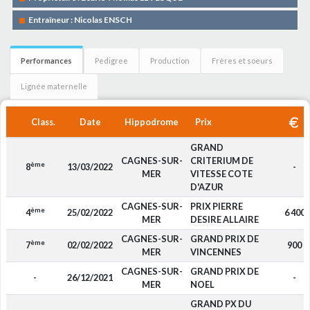
Entraîneur : Nicolas ENSCH
Performances
Pedigree
Production
Frères et soeurs
Lignée maternelle
Class.
Date
Hippodrome
Prix
GRAND
CAGNES-SUR-
CRITERIUM DE
ème
8
13/03/2022
-
MER
VITESSE COTE
D'AZUR
CAGNES-SUR-
PRIX PIERRE
ème
4
25/02/2022
6 400
MER
DESIRE ALLAIRE
CAGNES-SUR-
GRAND PRIX DE
ème
7
02/02/2022
900
MER
VINCENNES
CAGNES-SUR-
GRAND PRIX DE
-
26/12/2021
-
MER
NOEL
GRAND PX DU