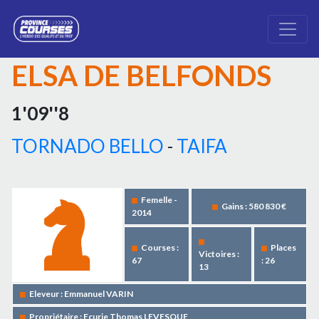
ELSA DE BELFONDS
1'09''8
TORNADO BELLO
-
TAIFA
Femelle -
Gains : 580 830 €
2014
Courses :
Places
Victoires :
67
: 26
13
Eleveur : Emmanuel VARIN
Propriétaire : Ecurie Thomas LEVESQUE