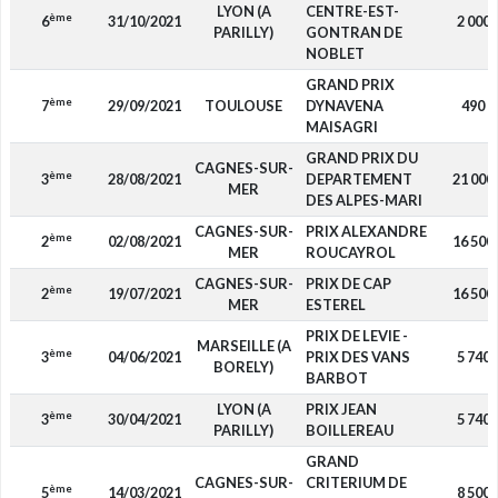
LYON (A
CENTRE-EST-
ème
6
31/10/2021
2 000
PARILLY)
GONTRAN DE
NOBLET
GRAND PRIX
ème
7
29/09/2021
TOULOUSE
DYNAVENA
490
MAISAGRI
GRAND PRIX DU
CAGNES-SUR-
ème
3
28/08/2021
DEPARTEMENT
21 000
MER
DES ALPES-MARI
CAGNES-SUR-
PRIX ALEXANDRE
ème
2
02/08/2021
16 500
MER
ROUCAYROL
CAGNES-SUR-
PRIX DE CAP
ème
2
19/07/2021
16 500
MER
ESTEREL
PRIX DE LEVIE -
MARSEILLE (A
ème
3
04/06/2021
PRIX DES VANS
5 740
BORELY)
BARBOT
LYON (A
PRIX JEAN
ème
3
30/04/2021
5 740
PARILLY)
BOILLEREAU
GRAND
CAGNES-SUR-
CRITERIUM DE
ème
5
14/03/2021
8 500