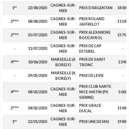
CAGNES-SUR-
er
1
22/08/2020
PRIX D'ARGENTAN
18 000
MER
CAGNES-SUR-
PRIX ROLAND
ème
2
08/08/2020
11 500
MER
JAFFRELOT
CAGNES-SUR-
PRIX ALEXANDRE
ème
2
25/07/2020
13 750
MER
ROUCAYROL
CAGNES-SUR-
PRIX DE CAP
-
11/07/2020
-
MER
ESTEREL
MARSEILLE (A
PRIX DE SAINT
ème
4
10/06/2020
2 240
BORELY)
TRONC
MARSEILLE (A
-
29/05/2020
PRIX DE LEVIE
-
BORELY)
PRIX CLUB SANTE
CAGNES-SUR-
ème
4
08/03/2020
NICE-MATIN (PX
3 600
MER
SIENNE)
CAGNES-SUR-
PRIX GRACE
ème
2
04/02/2020
11 000
MER
DUCAL
CAGNES-SUR-
er
1
22/01/2020
PRIX UNE DE MAI
19 800
MER