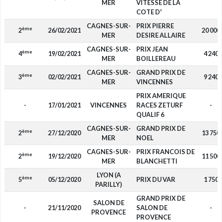
MER
VITESSE DE LA
COTE D'
CAGNES-SUR-
PRIX PIERRE
ème
2
26/02/2021
20 000
MER
DESIRE ALLAIRE
CAGNES-SUR-
PRIX JEAN
ème
4
19/02/2021
4 240
MER
BOILLEREAU
CAGNES-SUR-
GRAND PRIX DE
ème
3
02/02/2021
9 240
MER
VINCENNES
PRIX AMERIQUE
-
17/01/2021
VINCENNES
RACES ZETURF
-
QUALIF 6
CAGNES-SUR-
GRAND PRIX DE
ème
2
27/12/2020
13 750
MER
NOEL
CAGNES-SUR-
PRIX FRANCOIS DE
ème
2
19/12/2020
11 500
MER
BLANCHETTI
LYON (A
ème
5
05/12/2020
PRIX DU VAR
1 750
PARILLY)
GRAND PRIX DE
SALON DE
-
21/11/2020
SALON DE
-
PROVENCE
PROVENCE