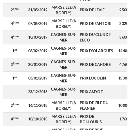
MARSEILLE (A
ème
2
31/05/2019
PRIX DE LEVIE
9 500
BORELY)
MARSEILLE (A
ème
4
07/05/2019
PRIX DE FANTORI
2 320
BORELY)
CAGNES-SUR-
PRIX DU CLUB DE
ème
4
10/03/2019
3 600
MER
L'ECO
CAGNES-SUR-
er
1
08/02/2019
PRIX D'OLARGUES
14 400
MER
CAGNES-SUR-
ème
3
20/01/2019
PRIX DE CAHORS
4 760
MER
CAGNES-SUR-
er
1
03/01/2019
PRIX LUGOLIN
15 300
MER
CAGNES-SUR-
-
23/12/2018
PRIX AMYOT
-
MER
MARSEILLE (A
PRIX DE L'ILE DU
ème
2
16/11/2018
10 000
BORELY)
PLANIER
MARSEILLE (A
PRIX DE
ème
4
10/10/2018
1 760
BORELY)
BOULOURIS