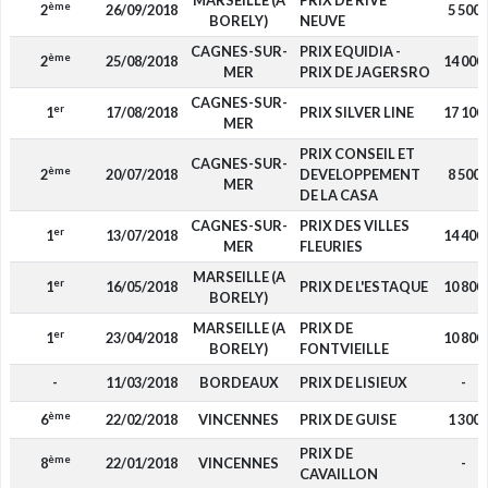
MARSEILLE (A
PRIX DE RIVE
ème
2
26/09/2018
5 500
BORELY)
NEUVE
CAGNES-SUR-
PRIX EQUIDIA -
ème
2
25/08/2018
14 000
MER
PRIX DE JAGERSRO
CAGNES-SUR-
er
1
17/08/2018
PRIX SILVER LINE
17 100
MER
PRIX CONSEIL ET
CAGNES-SUR-
ème
2
20/07/2018
DEVELOPPEMENT
8 500
MER
DE LA CASA
CAGNES-SUR-
PRIX DES VILLES
er
1
13/07/2018
14 400
MER
FLEURIES
MARSEILLE (A
er
1
16/05/2018
PRIX DE L'ESTAQUE
10 800
BORELY)
MARSEILLE (A
PRIX DE
er
1
23/04/2018
10 800
BORELY)
FONTVIEILLE
-
11/03/2018
BORDEAUX
PRIX DE LISIEUX
-
ème
6
22/02/2018
VINCENNES
PRIX DE GUISE
1 300
PRIX DE
ème
8
22/01/2018
VINCENNES
-
CAVAILLON