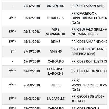
-
24/12/2018
ARGENTAN
PRIX DE LA MAYENNE
PRIX FACEBOOK
ème
4
07/12/2018
CHARTRES
HIPPODROME CHARTRE
(Gr B)
VIRE
PRIX BUFFALO GRILL - VI
ème
5
25/11/2018
NORMANDIE
NORMAND (Gr B)
ème
5
15/11/2018
REIMS
PRIX DE LA MARNE (Gr B)
PRIX DU CREDIT AGRIC
er
1
27/10/2018
AMIENS
BRIE PICA (Gr A)
-
15/10/2018
CABOURG
PRIX DES ROITELETS (Gr 
LE CROISE-
ème
9
14/09/2018
PRIX DE LA BONNE ETOI
LAROCHE
PRIX
ème
9
26/08/2018
DIEPPE
WWW.COURSESCHEVAU
(Gr B)
PRIX ECOLE DE LADS-
ème
5
15/08/2018
LA CAPELLE
JOCKEYS
ème
5
17/07/2018
CABOURG
PRIX DES CROCUS