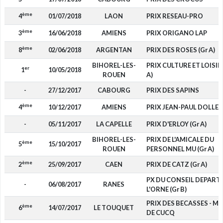
ème
4
01/07/2018
LAON
PRIX RESEAU-PRO
ème
3
16/06/2018
AMIENS
PRIX ORIGANO LAP
ème
8
02/06/2018
ARGENTAN
PRIX DES ROSES (Gr A)
BIHOREL-LES-
PRIX CULTURE ET LOISIR 
er
1
10/05/2018
ROUEN
A)
-
27/12/2017
CABOURG
PRIX DES SAPINS
ème
4
10/12/2017
AMIENS
PRIX JEAN-PAUL DOLLE
-
05/11/2017
LA CAPELLE
PRIX D'ERLOY (Gr A)
BIHOREL-LES-
PRIX DE L'AMICALE DU
ème
5
15/10/2017
ROUEN
PERSONNEL MU (Gr A)
ème
2
25/09/2017
CAEN
PRIX DE CATZ (Gr A)
PX DU CONSEIL DEPART 
-
06/08/2017
RANES
L'ORNE (Gr B)
PRIX DES BECASSES - MA
ème
6
14/07/2017
LE TOUQUET
DE CUCQ