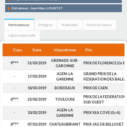
Entraîneur : Jean Marc LOURTET
Performances
Pedigree
Production
Frères et soeurs
Lignée maternelle
Class.
Date
Hippodrome
Prix
GRENADE-SUR-
ème
9
31/03/2019
PRIX DE FLORENCE (Gr B)
GARONNE
AGEN-LA
GRAND PRIX DE LA
-
17/03/2019
GARENNE
FEDERATION DES BALEA
-
10/03/2019
BORDEAUX
PRIX DE CAEN
PRIX DE LA FEDERATION
ème
6
23/02/2019
TOULOUSE
SUD OUEST
AGEN-LA
-
10/02/2019
PRIX SEA COVE (Gr A)
GARENNE
ème
6
07/01/2019
CHATEAUBRIANT
PRIX JAG DE BELLOUET (G