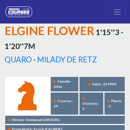
ELGINE FLOWER
1'15''3 -
1'20''7M
QUARO
-
MILADY DE RETZ
Femelle -
Gains : 26 990 €
2014
Courses :
Places
Victoires :
29
: 2
2
Eleveur : Emmanuel LEBOURG
Propriétaire : Ecurie d' ALIBERT