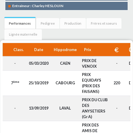
Entraîneur : Charley HESLOUIN
Performances
Pedigree
Production
Frères et soeurs
Lignée maternelle
Class.
Date
Hippodrome
Prix
PRIX DE
-
05/03/2020
CAEN
-
D
VENOIX
PRIX
EQUIDAYS
ème
7
25/10/2019
CABOURG
220
D
(PRIX DES
FAISANS)
PRIX DU CLUB
DES
-
13/09/2019
LAVAL
-
D
ANYSETIERS
(Gr A)
PRIX DES
AMIS DE