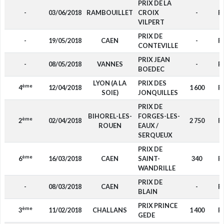
PRIX DE LA
-
03/06/2018
RAMBOUILLET
CROIX
-
F
VILPERT
PRIX DE
-
19/05/2018
CAEN
-
F
CONTEVILLE
PRIX JEAN
-
08/05/2018
VANNES
-
F
BOEDEC
LYON (A LA
PRIX DES
ème
4
12/04/2018
1 600
F
SOIE)
JONQUILLES
PRIX DE
BIHOREL-LES-
FORGES-LES-
ème
2
02/04/2018
2 750
F
ROUEN
EAUX /
SERQUEUX
PRIX DE
ème
6
16/03/2018
CAEN
SAINT-
340
F
WANDRILLE
PRIX DE
-
08/03/2018
CAEN
-
F
BLAIN
PRIX PRINCE
ème
3
11/02/2018
CHALLANS
1 400
F
GEDE