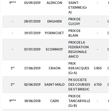
ème
9
01/09/2019
ALENCON
SAINT-
-
F
ETIENNE (Gr
A)
PRIX DE
-
28/07/2019
ENGHIEN
-
D
CLICHY
PRIX DE
-
19/07/2019
PORNICHET
-
D
BLAIN
PRIX DE LA
FEDERATION
-
07/07/2019
ECOMMOY
-
D
REGIONALE
AMCO
PRIX
er
1
17/06/2019
CRAON
KERJACQUES
5 850
D
(Gr A)
PX SOCIETE
er
1
02/06/2019
SAINT-MALO
DES COURSES
6 750
D
DE ST BRIEUC
PRIX DE
ème
9
18/06/2018
CAEN
TANCARVILLE
-
F
(Gr B)