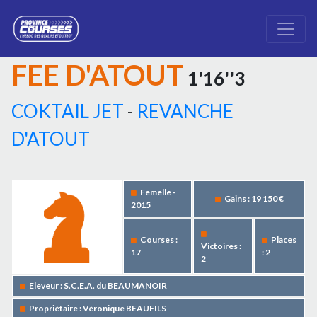
FEE D'ATOUT
1'16''3
COKTAIL JET
-
REVANCHE
D'ATOUT
Femelle -
Gains : 19 150 €
2015
Courses :
Places
Victoires :
17
: 2
2
Eleveur : S.C.E.A. du BEAUMANOIR
Propriétaire : Véronique BEAUFILS