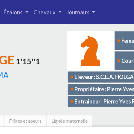
Étalons
Chevaux
Journaux
Femel
MGE
1'15''1
Cours
MA
Eleveur : S.C.E.A. HOLGA
Propriétaire : Pierre Y
Entraîneur : Pierre Yv
Frères et soeurs
Lignée maternelle