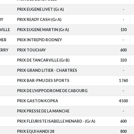
PRIX EUGENE LIVET (Gr A)
-
HY
PRIX READY CASH (Gr A)
-
VILLE
PRIX EUGENE MARTIN (Gr A)
130
MER
PRIX INTREPID RODNEY
-
ERRY
PRIX TOUCHAY
600
PRIX DE TANCARVILLE (Gr B)
320
PRIX GRAND LITIER - CHARTRES
-
PRIX BAR-PMU DES SPORTS
1 760
PRIX DE L'HIPPODROME DE CABOURG
-
PRIX GASTON KOPKA
4 500
PRIX PRESSE DE LA MANCHE
-
PRIX FLEURISTE ISABELLE MENARD - (Gr A)
600
PRIX EQUI HANDI 28
800