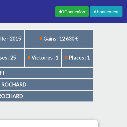
Connexion
Abonnement
le - 2015
Gains : 12 630 €
es : 25
Victoires : 1
Places : 1
FI
ves ROCHARD
es ROCHARD