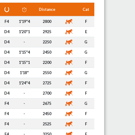
Distance
Cat
F4
1'19''4
2800
F
D4
1'20''1
2925
E
D4
-
2250
G
D4
1'15''4
2450
G
D4
1'15''1
2200
F
D4
1'18''
2550
G
D4
1'24''4
2725
F
D4
-
2700
F
F4
-
2675
G
F4
-
2450
F
F4
-
2525
F
F4
-
3250
F