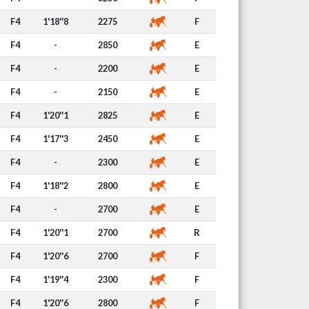
F4
1'18''8
2275
F
F4
-
2850
E
F4
-
2200
E
F4
-
2150
E
F4
1'20''1
2825
E
F4
1'17''3
2450
E
F4
-
2300
E
F4
1'18''2
2800
E
F4
-
2700
E
F4
1'20''1
2700
R
F4
1'20''6
2700
F
F4
1'19''4
2300
F
F4
1'20''6
2800
F