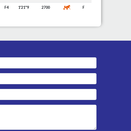
F4
1'21''9
2700
F