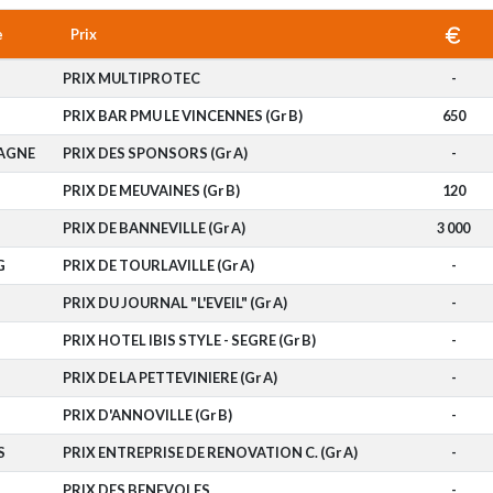
e
Prix
PRIX MULTIPROTEC
-
PRIX BAR PMU LE VINCENNES (Gr B)
650
AGNE
PRIX DES SPONSORS (Gr A)
-
PRIX DE MEUVAINES (Gr B)
120
PRIX DE BANNEVILLE (Gr A)
3 000
G
PRIX DE TOURLAVILLE (Gr A)
-
PRIX DU JOURNAL "L'EVEIL" (Gr A)
-
PRIX HOTEL IBIS STYLE - SEGRE (Gr B)
-
PRIX DE LA PETTEVINIERE (Gr A)
-
PRIX D'ANNOVILLE (Gr B)
-
S
PRIX ENTREPRISE DE RENOVATION C. (Gr A)
-
PRIX DES BENEVOLES
-