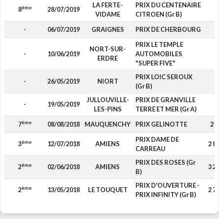
LA FERTE-
PRIX DU CENTENAIRE
ème
8
28/07/2019
-
VIDAME
CITROEN (Gr B)
-
06/07/2019
GRAIGNES
PRIX DE CHERBOURG
-
PRIX LE TEMPLE
NORT-SUR-
-
10/06/2019
AUTOMOBILES
-
ERDRE
"SUPER FIVE"
PRIX LOIC SEROUX
-
26/05/2019
NIORT
-
(Gr B)
JULLOUVILLE-
PRIX DE GRANVILLE
-
19/05/2019
-
LES-PINS
TERRE ET MER (Gr A)
ème
7
08/08/2018
MAUQUENCHY
PRIX GELINOTTE
21
PRIX DAME DE
ème
3
12/07/2018
AMIENS
2 8
CARREAU
PRIX DES ROSES (Gr
ème
2
02/06/2018
AMIENS
3 2
B)
PRIX D'OUVERTURE -
ème
2
13/05/2018
LE TOUQUET
2 7
PRIX INFINITY (Gr B)