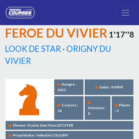
FEROE DU VIVIER
1'17''8
LOOK DE STAR
-
ORIGNY DU
VIVIER
Hongre -
Gains : 9 690 €
2015
Courses :
Places
Victoires :
14
: 3
0
Eleveur : Ecurie Jean Yves LECUYER
Propriétaire : Valentin COLIGNY