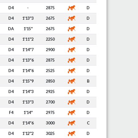
D4
-
2875
D
D4
1'13''3
2675
D
DA
1'15''
2675
D
D4
1'11''2
2250
D
D4
1'14''7
2900
D
D4
1'13''6
2875
D
D4
1'14''6
2525
D
D4
1'15''9
2850
B
D4
1'14''3
2925
D
D4
1'13''3
2700
D
F4
1'14''
2975
D
D4
1'14''6
3000
C
D4
1'12''2
3025
D