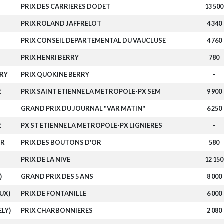
PRIX DES CARRIERES DODET
13 500
PRIX ROLAND JAFFRELOT
4 340
PRIX CONSEIL DEPARTEMENTAL DU VAUCLUSE
4 760
PRIX HENRI BERRY
780
RRY
PRIX QUOKINE BERRY
-
R
PRIX SAINT ETIENNE LA METROPOLE-PX SEM
9 900
GRAND PRIX DU JOURNAL "VAR MATIN"
6 250
R
PX ST ETIENNE LA METROPOLE-PX LIGNIERES
-
ER
PRIX DES BOUTONS D'OR
580
PRIX DE LA NIVE
12 150
)
GRAND PRIX DES 5 ANS
8 000
AUX)
PRIX DE FONTANILLE
6 000
ELY)
PRIX CHARBONNIERES
2 080