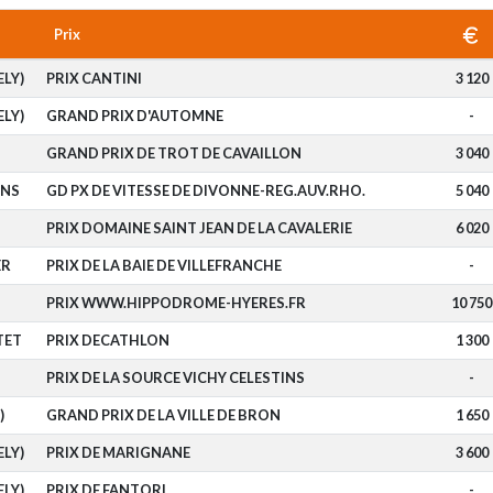
Prix
ELY)
PRIX CANTINI
3 120
ELY)
GRAND PRIX D'AUTOMNE
-
GRAND PRIX DE TROT DE CAVAILLON
3 040
INS
GD PX DE VITESSE DE DIVONNE-REG.AUV.RHO.
5 040
PRIX DOMAINE SAINT JEAN DE LA CAVALERIE
6 020
ER
PRIX DE LA BAIE DE VILLEFRANCHE
-
PRIX WWW.HIPPODROME-HYERES.FR
10 750
TET
PRIX DECATHLON
1 300
PRIX DE LA SOURCE VICHY CELESTINS
-
)
GRAND PRIX DE LA VILLE DE BRON
1 650
ELY)
PRIX DE MARIGNANE
3 600
ELY)
PRIX DE FANTORI
-