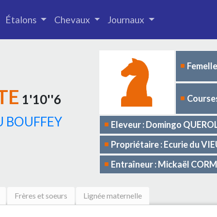
Étalons
Chevaux
Journaux
Femelle
TE
1'10''6
Courses
 BOUFFEY
Eleveur : Domingo QUER
Propriétaire : Ecurie du V
Entraîneur : Mickaël COR
Frères et soeurs
Lignée maternelle