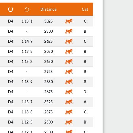
Distance
Cat
D4
1'13''1
3025
C
D4
-
2300
B
D4
1'14''9
2625
C
D4
1'13''8
2050
B
D4
1'15''2
2650
B
D4
-
2925
B
D4
1'13''9
2650
B
D4
-
2675
D
D4
1'15''7
3525
A
D4
1'13''8
2875
C
D4
1'12''5
2300
B
D4
1'12''1
2300
C