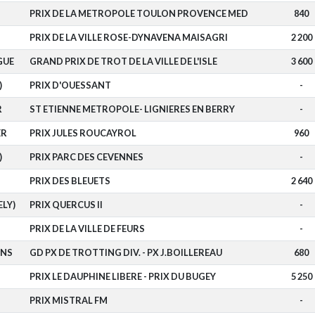
PRIX DE LA METROPOLE TOULON PROVENCE MED
840
PRIX DE LA VILLE ROSE-DYNAVENA MAISAGRI
2 200
GUE
GRAND PRIX DE TROT DE LA VILLE DE L'ISLE
3 600
)
PRIX D'OUESSANT
-
R
ST ETIENNE METROPOLE- LIGNIERES EN BERRY
-
ER
PRIX JULES ROUCAYROL
960
)
PRIX PARC DES CEVENNES
-
PRIX DES BLEUETS
2 640
ELY)
PRIX QUERCUS II
-
PRIX DE LA VILLE DE FEURS
-
INS
GD PX DE TROTTING DIV. - PX J.BOILLEREAU
680
PRIX LE DAUPHINE LIBERE - PRIX DU BUGEY
5 250
PRIX MISTRAL FM
-