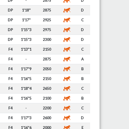
DP
-
2875
D
DP
1'18''
2875
D
DP
1'17''
2925
C
DP
1'15''3
2975
D
DP
1'15''3
2300
D
F4
1'13''1
2150
C
F4
-
2875
A
F4
1'17''9
2050
B
F4
1'16''5
2150
B
F4
1'18''4
2650
C
F4
1'16''5
2100
B
F4
-
2200
C
F4
1'17''3
2600
D
F4
1'16''6
2000
E