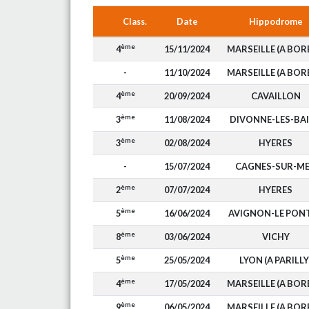
Class.
Date
Hippodrome
ème
4
15/11/2024
MARSEILLE (A BOR
-
11/10/2024
MARSEILLE (A BOR
ème
4
20/09/2024
CAVAILLON
ème
3
11/08/2024
DIVONNE-LES-BA
ème
3
02/08/2024
HYERES
-
15/07/2024
CAGNES-SUR-M
ème
2
07/07/2024
HYERES
ème
5
16/06/2024
AVIGNON-LE PON
ème
8
03/06/2024
VICHY
ème
5
25/05/2024
LYON (A PARILLY
ème
4
17/05/2024
MARSEILLE (A BOR
ème
9
06/05/2024
MARSEILLE (A BOR