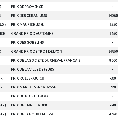
)
PRIX DE PROVENCE
-
R
PRIX DES GERANIUMS
14 850
AUX)
PRIX MAURICE UZEL
1 550
NCE
GRAND PRIX D'AUTOMNE
1 650
PRIX DES GOBELINS
-
)
GRAND PRIX DE TROT DE LYON
14 850
PRIX DE LA SOCIETE DU CHEVAL FRANCAIS
8 000
PRIX DE LA VILLE DE FEURS
-
ER
PRIX ROLLER QUICK
600
ER
PRIX MARCEL VERCRUYSSE
720
PRIX DU BOIS DU BOUC
-
ELY)
PRIX DE SAINT TRONC
640
ELY)
PRIX DE LA BOUILLADISSE
4 620