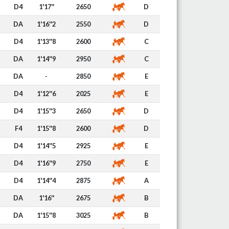
D4
1'17''
2650
D
DA
1'16''2
2550
D
D4
1'13''8
2600
C
DA
1'14''9
2950
C
DA
-
2850
E
D4
1'12''6
2025
E
D4
1'15''3
2650
D
F4
1'15''8
2600
D
D4
1'14''5
2925
E
D4
1'16''9
2750
E
D4
1'14''4
2875
A
DA
1'16''
2675
B
DA
1'15''8
3025
B