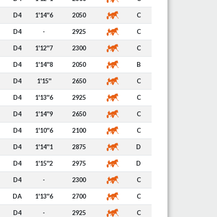
D4
1'14''6
2050
C
D4
-
2925
C
D4
1'12''7
2300
C
D4
1'14''8
2050
B
D4
1'15''
2650
C
D4
1'13''6
2925
C
D4
1'14''9
2650
C
D4
1'10''6
2100
C
D4
1'14''1
2875
D
D4
1'15''2
2975
D
D4
-
2300
C
DA
1'13''6
2700
C
D4
-
2925
C