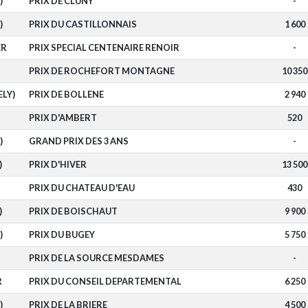
)
PRIX DE CLUNY
-
)
PRIX DU CASTILLONNAIS
1 600
ER
PRIX SPECIAL CENTENAIRE RENOIR
-
PRIX DE ROCHEFORT MONTAGNE
10 350
ELY)
PRIX DE BOLLENE
2 940
PRIX D'AMBERT
520
)
GRAND PRIX DES 3 ANS
-
)
PRIX D'HIVER
13 500
PRIX DU CHATEAU D'EAU
430
)
PRIX DE BOISCHAUT
9 900
)
PRIX DU BUGEY
5 750
PRIX DE LA SOURCE MESDAMES
-
R
PRIX DU CONSEIL DEPARTEMENTAL
6 250
)
PRIX DE LA BRIERE
4 500