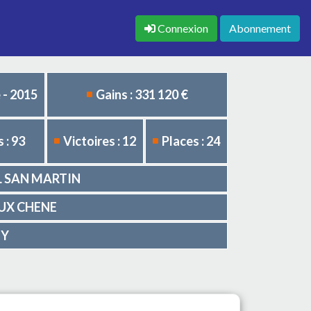
Connexion
Abonnement
 - 2015
Gains : 331 120 €
 : 93
Victoires : 12
Places : 24
OL SAN MARTIN
IEUX CHENE
MY