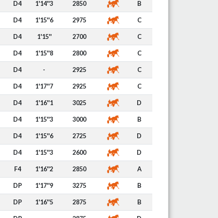
D4
1'14''3
2850
B
D4
1'15''6
2975
C
D4
1'15''
2700
C
D4
1'15''8
2800
C
D4
-
2925
C
D4
1'17''7
2925
C
D4
1'16''1
3025
D
D4
1'15''3
3000
B
D4
1'15''6
2725
D
D4
1'15''3
2600
D
F4
1'16''2
2850
A
DP
1'17''9
3275
B
DP
1'16''5
2875
B