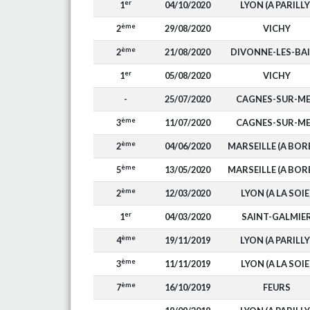
er
1
04/10/2020
LYON (A PARILLY
ème
2
29/08/2020
VICHY
ème
2
21/08/2020
DIVONNE-LES-BA
er
1
05/08/2020
VICHY
-
25/07/2020
CAGNES-SUR-M
ème
3
11/07/2020
CAGNES-SUR-M
ème
2
04/06/2020
MARSEILLE (A BOR
ème
5
13/05/2020
MARSEILLE (A BOR
ème
2
12/03/2020
LYON (A LA SOIE
er
1
04/03/2020
SAINT-GALMIE
ème
4
19/11/2019
LYON (A PARILLY
ème
3
11/11/2019
LYON (A LA SOIE
ème
7
16/10/2019
FEURS