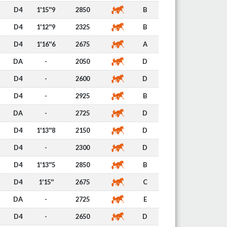
D4
1'15''9
2850
B
D4
1'12''9
2325
B
D4
1'16''6
2675
A
DA
-
2050
D
D4
-
2600
D
D4
-
2925
B
DA
-
2725
D
D4
1'13''8
2150
D
D4
-
2300
D
D4
1'13''5
2850
B
D4
1'15''
2675
C
DA
-
2725
E
D4
-
2650
D