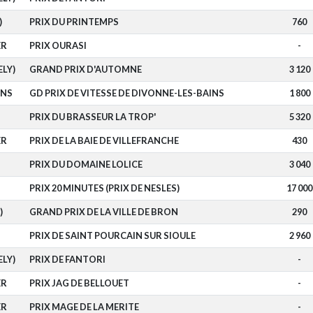
)
PRIX DU PRINTEMPS
760
ER
PRIX OURASI
-
ELY)
GRAND PRIX D'AUTOMNE
3 120
INS
GD PRIX DE VITESSE DE DIVONNE-LES-BAINS
1 800
PRIX DU BRASSEUR LA TROP'
5 320
ER
PRIX DE LA BAIE DE VILLEFRANCHE
430
PRIX DU DOMAINE LOLICE
3 040
PRIX 20 MINUTES (PRIX DE NESLES)
17 000
)
GRAND PRIX DE LA VILLE DE BRON
290
PRIX DE SAINT POURCAIN SUR SIOULE
2 960
ELY)
PRIX DE FANTORI
-
ER
PRIX JAG DE BELLOUET
-
ER
PRIX MAGE DE LA MERITE
-