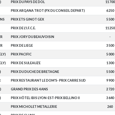
)
PRIX DU PAYS DE DOL
11 700
PRIX ARQANA TROT (PX DU CONSEIL DEPART)
6 250
INS
PRIX ETS GINOT GEX
5 500
PRIX DE L'I.F.C.E.
11 250
ER
PRIX JORY DU BEAUVOISIN
-
ER
PRIX DE LIEGE
3 500
ELY)
PRIX PACIFIC
5 000
ELY)
PRIX DE SULEAUZE
1 300
)
PRIX DU DUCHE DE BRETAGNE
5 500
R
PRIX RESTAURANT LE DOM'S- PRIX CARRE SUD
9 900
)
GRAND PRIX DES 4 ANS
2 720
)
PRIX HÔTEL IBIS LYON-EST-PRIX BELLINO II
3 640
PRIX MICHOLET METALLERIE
260