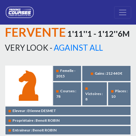
FERVENTE
1'11''1 - 1'12''6M
VERY LOOK -
AGAINST ALL
Femelle -
Gains : 212 440 €
2015
Courses :
Places :
Victoires :
78
10
8
Eleveur : Etienne DESMET
Propriétaire : Benoît ROBIN
Entraîneur : Benoît ROBIN