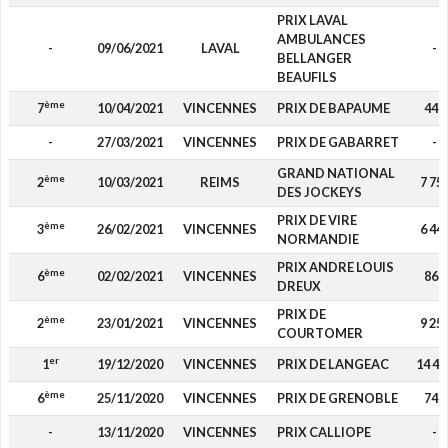
PRIX LAVAL
AMBULANCES
-
09/06/2021
LAVAL
-
BELLANGER
BEAUFILS
ème
7
10/04/2021
VINCENNES
PRIX DE BAPAUME
440
-
27/03/2021
VINCENNES
PRIX DE GABARRET
-
GRAND NATIONAL
ème
2
10/03/2021
REIMS
7 75
DES JOCKEYS
PRIX DE VIRE
ème
3
26/02/2021
VINCENNES
6 44
NORMANDIE
PRIX ANDRE LOUIS
ème
6
02/02/2021
VINCENNES
860
DREUX
PRIX DE
ème
2
23/01/2021
VINCENNES
9 25
COURTOMER
er
1
19/12/2020
VINCENNES
PRIX DE LANGEAC
14 40
ème
6
25/11/2020
VINCENNES
PRIX DE GRENOBLE
740
-
13/11/2020
VINCENNES
PRIX CALLIOPE
-