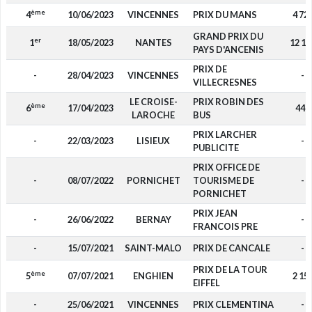
ème
4
10/06/2023
VINCENNES
PRIX DU MANS
4 72
GRAND PRIX DU
er
1
18/05/2023
NANTES
12 15
PAYS D'ANCENIS
PRIX DE
-
28/04/2023
VINCENNES
-
VILLECRESNES
LE CROISE-
PRIX ROBIN DES
ème
6
17/04/2023
440
LAROCHE
BUS
PRIX LARCHER
-
22/03/2023
LISIEUX
-
PUBLICITE
PRIX OFFICE DE
-
08/07/2022
PORNICHET
TOURISME DE
-
PORNICHET
PRIX JEAN
-
26/06/2022
BERNAY
-
FRANCOIS PRE
-
15/07/2021
SAINT-MALO
PRIX DE CANCALE
-
PRIX DE LA TOUR
ème
5
07/07/2021
ENGHIEN
2 15
EIFFEL
-
25/06/2021
VINCENNES
PRIX CLEMENTINA
-