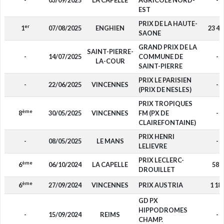
-
03/09/2025
LA CAPELLE
AGRICOLE NORD-
-
EST
PRIX DE LA HAUTE-
er
1
07/08/2025
ENGHIEN
23 40
SAONE
GRAND PRIX DE LA
SAINT-PIERRE-
-
14/07/2025
COMMUNE DE
-
LA-COUR
SAINT-PIERRE
PRIX LE PARISIEN
-
22/06/2025
VINCENNES
-
(PRIX DE NESLES)
PRIX TROPIQUES
ème
8
30/05/2025
VINCENNES
FM (PX DE
-
CLAIREFONTAINE)
PRIX HENRI
-
08/05/2025
LE MANS
-
LELIEVRE
PRIX LECLERC-
ème
6
06/10/2024
LA CAPELLE
580
DROUILLET
ème
6
27/09/2024
VINCENNES
PRIX AUSTRIA
1 18
GD PX
HIPPODROMES
-
15/09/2024
REIMS
-
CHAMP.