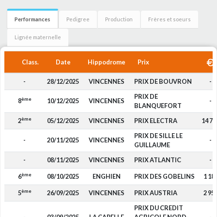
Performances
Pedigree
Production
Frères et soeurs
Lignée maternelle
Class.
Date
Hippodrome
Prix
-
28/12/2025
VINCENNES
PRIX DE BOUVRON
-
PRIX DE
ème
8
10/12/2025
VINCENNES
-
BLANQUEFORT
ème
2
05/12/2025
VINCENNES
PRIX ELECTRA
14 75
PRIX DE SILLE LE
-
20/11/2025
VINCENNES
-
GUILLAUME
-
08/11/2025
VINCENNES
PRIX ATLANTIC
-
ème
6
08/10/2025
ENGHIEN
PRIX DES GOBELINS
1 18
ème
5
26/09/2025
VINCENNES
PRIX AUSTRIA
2 95
PRIX DU CREDIT