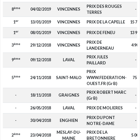
PRIX DES ROUGES
ème
8
04/02/2019
VINCENNES
-
TERRES
er
1
13/01/2019
VINCENNES
PRIX DE LA CAPELLE
15 75
er
1
08/01/2019
VINCENNES
PRIX DE FENEU
13 95
PRIX DE
ème
3
29/12/2018
VINCENNES
4 90
LANDERNEAU
PRIX JULES
ème
9
09/12/2018
LAVAL
-
PAILLARD
PRIX
ème
5
24/11/2018
SAINT-MALO
WWW.FEDERATION-
750
OUEST.FR (Gr B)
PRIX ROBERT MARC
-
18/11/2018
GRAIGNES
-
(Gr B)
-
26/05/2018
LAVAL
PRIX DE MOLIERES
-
PRIX DU PONT
-
30/04/2018
ENGHIEN
-
NOTRE-DAME
MESLAY-DU-
PRIX DE LA
ème
2
23/04/2018
5 00
MAINE
BRETONNIERE