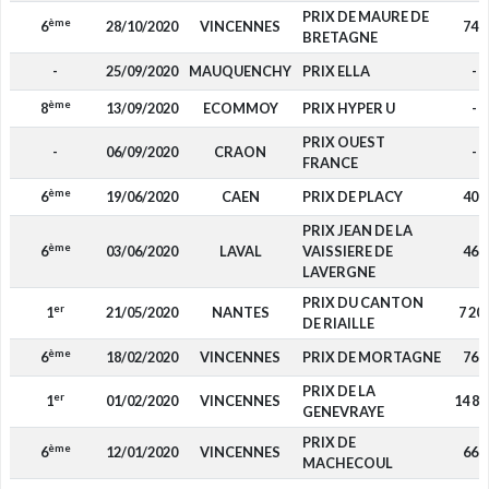
PRIX DE MAURE DE
ème
6
28/10/2020
VINCENNES
740
BRETAGNE
-
25/09/2020
MAUQUENCHY
PRIX ELLA
-
ème
8
13/09/2020
ECOMMOY
PRIX HYPER U
-
PRIX OUEST
-
06/09/2020
CRAON
-
FRANCE
ème
6
19/06/2020
CAEN
PRIX DE PLACY
400
PRIX JEAN DE LA
ème
6
03/06/2020
LAVAL
VAISSIERE DE
460
LAVERGNE
PRIX DU CANTON
er
1
21/05/2020
NANTES
7 20
DE RIAILLE
ème
6
18/02/2020
VINCENNES
PRIX DE MORTAGNE
760
PRIX DE LA
er
1
01/02/2020
VINCENNES
14 85
GENEVRAYE
PRIX DE
ème
6
12/01/2020
VINCENNES
660
MACHECOUL