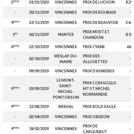
ème
2
01/01/2020
VINCENNES
PRIX DE LUCHON
8 25
-
30/11/2019
VINCENNES
PRIX DE ROUBAIX
-
ème
4
23/11/2019
VINCENNES
PRIX DE BEAUVOIR
2 64
PRIX MOET ET
er
1
06/11/2019
NANTES
8 10
CHANDON
ème
6
22/10/2019
VINCENNES
PRIX CYANE
660
MESLAY-DU-
PRIX DES
-
02/10/2019
-
MAINE
ALLOUETTES
-
09/09/2019
VINCENNES
PRIX D'ASNIERES
-
LE MONT-
PRIX COM AGGLO
SAINT-
ème
9
03/09/2019
MT ST MICHEL
-
MICHEL-
NORMANDIE
PONTORSON
ème
9
12/08/2019
BREHAL
PRIX BOLD EAGLE
-
-
02/04/2019
VINCENNES
PRIX OBERON
-
PRIX DE
ème
9
18/02/2019
VINCENNES
-
CARQUEBUT