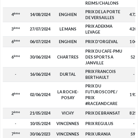
REIMS/CHALONS
PRIX DE LA PORTE
ème
4
14/08/2024
ENGHIEN
4 72
DE VERSAILLES
PRIX ADEKMA
ème
3
27/07/2024
LE MANS
4 20
LEVAGE
ème
6
06/07/2024
ENGHIEN
PRIX D'ORGEVAL
1 04
PRIX DU CAFE-PMU
ème
6
30/06/2024
CHARTRES
DES SPORTS A
520
JANVILLE
PRIX FRANCOIS
-
16/06/2024
DURTAL
-
BERTHAULT
PRIX DU
LA ROCHE-
FUTUROSCOPE /
ème
4
02/06/2024
1 92
POSAY
PRIX
#RACEANDCARE
ème
2
21/05/2024
VICHY
PRIX DE BRANSAT
8 25
-
10/05/2024
VINCENNES
PRIX REGULUS
-
ème
7
30/06/2023
VINCENNES
PRIX URANIA
590