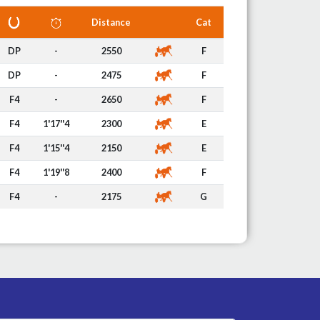
Distance
Cat
DP
-
2550
F
DP
-
2475
F
F4
-
2650
F
F4
1'17''4
2300
E
F4
1'15''4
2150
E
F4
1'19''8
2400
F
F4
-
2175
G