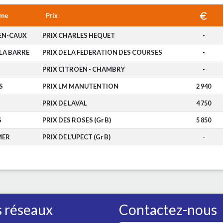
ome
Prix
EN-CAUX
PRIX CHARLES HEQUET
-
LA BARRE
PRIX DE LA FEDERATION DES COURSES
-
PRIX CITROEN - CHAMBRY
-
S
PRIX LM MANUTENTION
2 940
PRIX DE LAVAL
4 750
S
PRIX DES ROSES (Gr B)
5 850
MER
PRIX DE L'UPECT (Gr B)
-
 réseaux
Contactez-nous