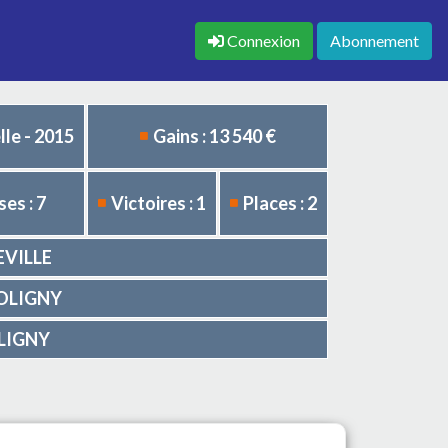
Connexion
Abonnement
le - 2015
Gains : 13 540 €
es : 7
Victoires : 1
Places : 2
SEVILLE
 COLIGNY
OLIGNY