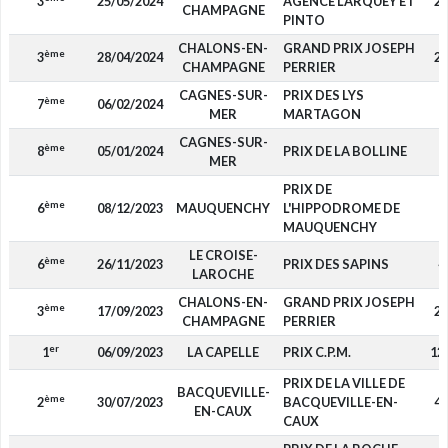
3
25/05/2024
AGENCE LARQUEY ET
2 
CHAMPAGNE
PINTO
CHALONS-EN-
GRAND PRIX JOSEPH
ème
3
28/04/2024
2 
CHAMPAGNE
PERRIER
CAGNES-SUR-
PRIX DES LYS
ème
7
06/02/2024
MER
MARTAGON
CAGNES-SUR-
ème
8
05/01/2024
PRIX DE LA BOLLINE
MER
PRIX DE
ème
6
08/12/2023
MAUQUENCHY
L'HIPPODROME DE
7
MAUQUENCHY
LE CROISE-
ème
6
26/11/2023
PRIX DES SAPINS
4
LAROCHE
CHALONS-EN-
GRAND PRIX JOSEPH
ème
3
17/09/2023
2 
CHAMPAGNE
PERRIER
er
1
06/09/2023
LA CAPELLE
PRIX C.P.M.
12
PRIX DE LA VILLE DE
BACQUEVILLE-
ème
2
30/07/2023
BACQUEVILLE-EN-
4 
EN-CAUX
CAUX