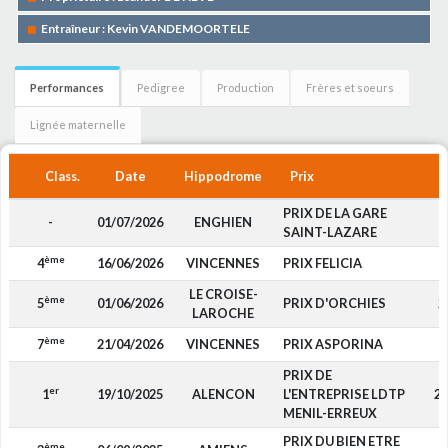
Entraîneur : Kevin VANDEMOORTELE
Performances
Pedigree
Production
Frères et soeurs
Lignée maternelle
Class.
Date
Hippodrome
Prix
PRIX DE LA GARE
-
01/07/2026
ENGHIEN
SAINT-LAZARE
ème
4
16/06/2026
VINCENNES
PRIX FELICIA
9
LE CROISE-
ème
5
01/06/2026
PRIX D'ORCHIES
2
LAROCHE
ème
7
21/04/2026
VINCENNES
PRIX ASPORINA
1
PRIX DE
er
1
19/10/2025
ALENCON
L'ENTREPRISE LDTP
2 
MENIL-ERREUX
PRIX DU BIEN ETRE
ème