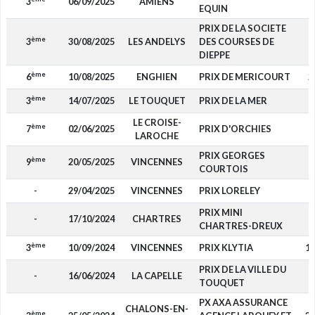
3
06/09/2025
AMIENS
7
EQUIN
PRIX DE LA SOCIETE
ème
3
30/08/2025
LES ANDELYS
DES COURSES DE
7
DIEPPE
ème
6
10/08/2025
ENGHIEN
PRIX DE MERICOURT
2
ème
3
14/07/2025
LE TOUQUET
PRIX DE LA MER
7
LE CROISE-
ème
7
02/06/2025
PRIX D'ORCHIES
LAROCHE
PRIX GEORGES
ème
9
20/05/2025
VINCENNES
COURTOIS
-
29/04/2025
VINCENNES
PRIX LORELEY
PRIX MINI
-
17/10/2024
CHARTRES
CHARTRES-DREUX
ème
3
10/09/2024
VINCENNES
PRIX KLYTIA
1 
PRIX DE LA VILLE DU
-
16/06/2024
LA CAPELLE
TOUQUET
PX AXA ASSURANCE
CHALONS-EN-
ème