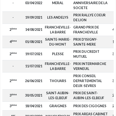
-
03/04/2022
MERAL
ANNIVERSAIRE DE LA
SOCIETE
PRIX RALLYE COEUR
-
19/09/2021
LES ANDELYS
DE LION
FRANCHEVILLE-
GRAND PRIX DE
ème
2
14/08/2021
4 
LA BARRE
FRANCHEVILLE
SAINTE-MARIE-
PRIX D'ISIGNY-
ème
4
01/08/2021
1 
DU-MONT
SAINTE-MERE
PRIX DU CREDIT
ème
2
19/07/2021
PLESSE
3 
MUTUEL
FRANCHEVILLE-
PRIX INTERMARCHE
-
11/07/2021
LA BARRE
VERNEUIL
PRIX CONSEIL
ème
2
26/06/2021
THOUARS
DEPARTEMENTAL
3 
DEUX-SEVRES
SAINT-AUBIN-
PRIX DE SAINT-
ème
3
30/05/2021
2 
LES-ELBEUF
AUBIN-LES-ELBEUF
ème
3
18/04/2021
GRAIGNES
PRIX DES CIGOGNES
2 
PRIX AREAS CABINET
er