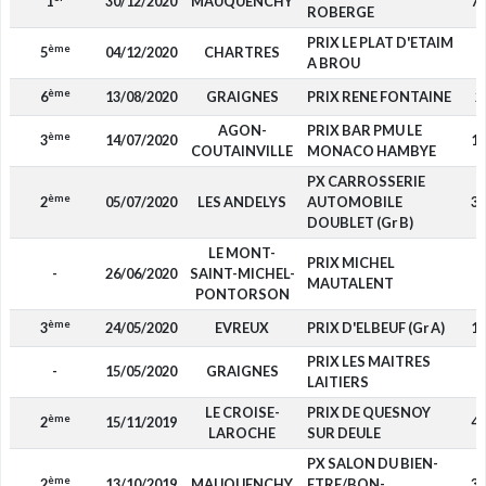
1
30/12/2020
MAUQUENCHY
7 
ROBERGE
PRIX LE PLAT D'ETAIM
ème
5
04/12/2020
CHARTRES
7
A BROU
ème
6
13/08/2020
GRAIGNES
PRIX RENE FONTAINE
2
AGON-
PRIX BAR PMU LE
ème
3
14/07/2020
1 
COUTAINVILLE
MONACO HAMBYE
PX CARROSSERIE
ème
2
05/07/2020
LES ANDELYS
AUTOMOBILE
3 
DOUBLET (Gr B)
LE MONT-
PRIX MICHEL
-
26/06/2020
SAINT-MICHEL-
MAUTALENT
PONTORSON
ème
3
24/05/2020
EVREUX
PRIX D'ELBEUF (Gr A)
1 
PRIX LES MAITRES
-
15/05/2020
GRAIGNES
LAITIERS
LE CROISE-
PRIX DE QUESNOY
ème
2
15/11/2019
4 
LAROCHE
SUR DEULE
PX SALON DU BIEN-
ème
2
13/10/2019
MAUQUENCHY
ETRE/BON-
3 