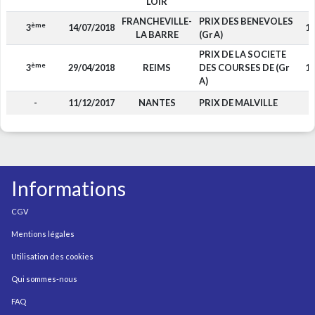
LOIR
FRANCHEVILLE-
PRIX DES BENEVOLES
ème
3
14/07/2018
1 
LA BARRE
(Gr A)
PRIX DE LA SOCIETE
ème
3
29/04/2018
REIMS
DES COURSES DE (Gr
1 
A)
-
11/12/2017
NANTES
PRIX DE MALVILLE
Informations
CGV
Mentions légales
Utilisation des cookies
Qui sommes-nous
FAQ