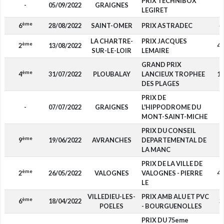
PRIX TECHNIBOX
-
05/09/2022
GRAIGNES
LEGIRET
ème
6
28/08/2022
SAINT-OMER
PRIX ASTRADEC
4
LA CHARTRE-
PRIX JACQUES
ème
2
13/08/2022
4 
SUR-LE-LOIR
LEMAIRE
GRAND PRIX
ème
4
31/07/2022
PLOUBALAY
LANCIEUX TROPHEE
1 
DES PLAGES
PRIX DE
-
07/07/2022
GRAIGNES
L'HIPPODROME DU
MONT-SAINT-MICHE
PRIX DU CONSEIL
ème
9
19/06/2022
AVRANCHES
DEPARTEMENTAL DE
LA MANC
PRIX DE LA VILLE DE
ème
2
26/05/2022
VALOGNES
VALOGNES - PIERRE
4 
LE
VILLEDIEU-LES-
PRIX AMB ALU ET PVC
ème
6
18/04/2022
3
POELES
- BOURGUENOLLES
PRIX DU 75eme