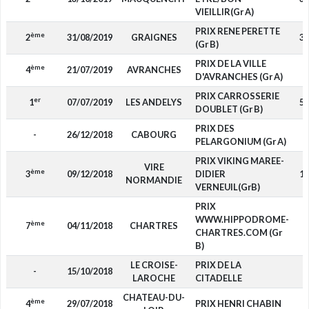
VIEILLIR(Gr A)
PRIX RENE PERETTE
ème
2
31/08/2019
GRAIGNES
3 
(Gr B)
PRIX DE LA VILLE
ème
4
21/07/2019
AVRANCHES
8
D'AVRANCHES (Gr A)
PRIX CARROSSERIE
er
1
07/07/2019
LES ANDELYS
5 
DOUBLET (Gr B)
PRIX DES
-
26/12/2018
CABOURG
PELARGONIUM (Gr A)
PRIX VIKING MAREE-
VIRE
ème
3
09/12/2018
DIDIER
1 
NORMANDIE
VERNEUIL(GrB)
PRIX
WWW.HIPPODROME-
ème
7
04/11/2018
CHARTRES
1
CHARTRES.COM (Gr
B)
LE CROISE-
PRIX DE LA
-
15/10/2018
LAROCHE
CITADELLE
CHATEAU-DU-
ème
4
29/07/2018
PRIX HENRI CHABIN
8