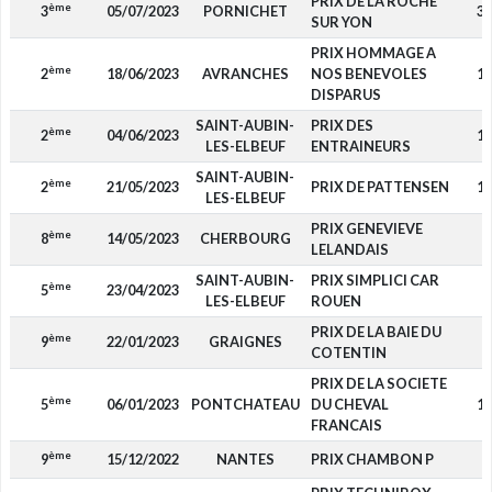
PRIX DE LA ROCHE
ème
3
05/07/2023
PORNICHET
3 
SUR YON
PRIX HOMMAGE A
ème
2
18/06/2023
AVRANCHES
NOS BENEVOLES
1 
DISPARUS
SAINT-AUBIN-
PRIX DES
ème
2
04/06/2023
1 
LES-ELBEUF
ENTRAINEURS
SAINT-AUBIN-
ème
2
21/05/2023
PRIX DE PATTENSEN
1 
LES-ELBEUF
PRIX GENEVIEVE
ème
8
14/05/2023
CHERBOURG
LELANDAIS
SAINT-AUBIN-
PRIX SIMPLICI CAR
ème
5
23/04/2023
9
LES-ELBEUF
ROUEN
PRIX DE LA BAIE DU
ème
9
22/01/2023
GRAIGNES
COTENTIN
PRIX DE LA SOCIETE
ème
5
06/01/2023
PONTCHATEAU
DU CHEVAL
1 
FRANCAIS
ème
9
15/12/2022
NANTES
PRIX CHAMBON P