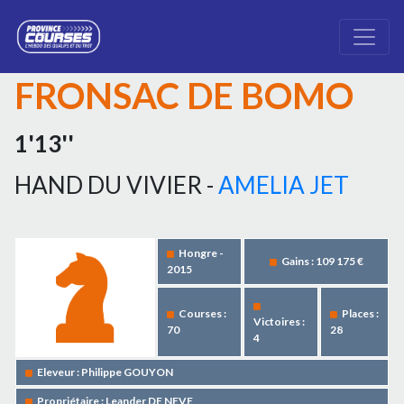
FRONSAC DE BOMO
1'13''
HAND DU VIVIER -
AMELIA JET
Hongre -
Gains : 109 175 €
2015
Courses :
Places :
Victoires :
70
28
4
Eleveur : Philippe GOUYON
Propriétaire : Leander DE NEVE