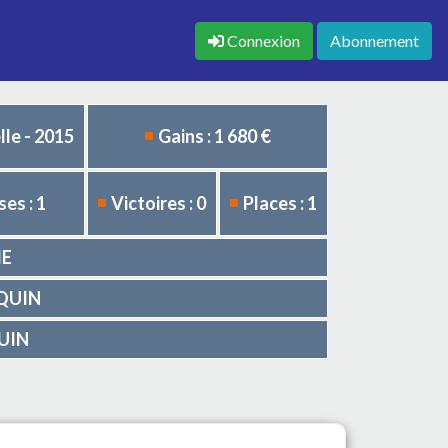
Connexion
Abonnement
le - 2015
Gains : 1 680 €
es : 1
Victoires : 0
Places : 1
IE
CQUIN
QUIN