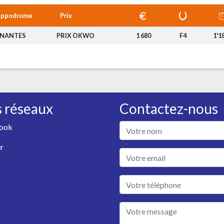
ippodrome
Prix
NANTES
PRIX OKWO
1 680
F4
1'18
 réseaux
Contactez-nous
ook
r