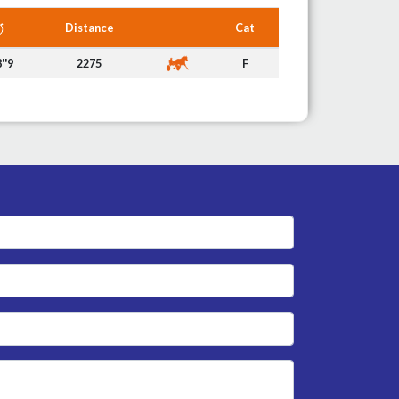
Distance
Cat
''9
2275
F