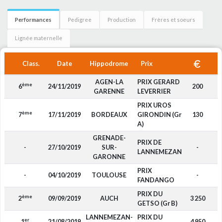
Performances
Pedigree
Production
Frères et soeurs
Lignée maternelle
Class.
Date
Hippodrome
Prix
AGEN-LA
PRIX GERARD
ème
6
24/11/2019
200
D
GARENNE
LEVERRIER
PRIX UROS
ème
7
17/11/2019
BORDEAUX
GIRONDIN (Gr
130
D
A)
GRENADE-
PRIX DE
-
27/10/2019
SUR-
-
F
LANNEMEZAN
GARONNE
PRIX
-
04/10/2019
TOULOUSE
-
D
FANDANGO
PRIX DU
ème
2
09/09/2019
AUCH
3 250
D
GETSO (Gr B)
LANNEMEZAN-
PRIX DU
er
1
21/08/2019
4 950
D