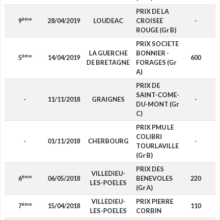
PRIX DE LA
ème
9
28/04/2019
LOUDEAC
CROISEE
-
F
ROUGE (Gr B)
PRIX SOCIETE
LA GUERCHE
BONNIER -
ème
5
14/04/2019
600
D
DE BRETAGNE
FORAGES (Gr
A)
PRIX DE
SAINT-COME-
-
11/11/2018
GRAIGNES
-
F
DU-MONT (Gr
C)
PRIX PMU LE
COLIBRI
-
01/11/2018
CHERBOURG
-
F
TOURLAVILLE
(Gr B)
PRIX DES
VILLEDIEU-
ème
6
06/05/2018
BENEVOLES
220
F
LES-POELES
(Gr A)
VILLEDIEU-
PRIX PIERRE
ème
7
15/04/2018
110
F
LES-POELES
CORBIN