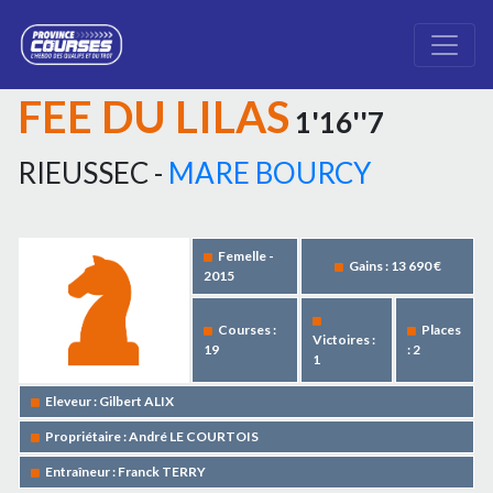
FEE DU LILAS
1'16''7
RIEUSSEC -
MARE BOURCY
Femelle -
Gains : 13 690 €
2015
Courses :
Places
Victoires :
19
: 2
1
Eleveur : Gilbert ALIX
Propriétaire : André LE COURTOIS
Entraîneur : Franck TERRY