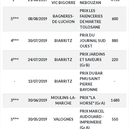
VIC BIGORRE
NEBOUZAN
PRIX LES
BAGNERES-
FAIENCERIES
ème
5
08/08/2019
600
D
DE-LUCHON
DE MARTRE
TOLOSANE
PRIX DU
ème
4
30/07/2019
BIARRITZ
JOURNAL SUD
880
D
OUEST
PRIX JARDINS
ème
6
24/07/2019
BIARRITZ
ET SAVEURS
220
D
(Gr B)
PRIX DU BAR
PMU SAINT
-
13/07/2019
BIARRITZ
-
D
PIERRE
BAYONNE
MOULINS-LA-
PRIX "LA
ème
3
30/06/2019
1 680
F
MARCHE
HORSE" (Gr A)
PRIX MARCEL
AUDOUARD -
ème
5
30/05/2019
VALOGNES
550
D
IMPRIMERIE
(Gr A)