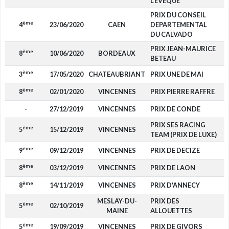
L'EVEQUE
PRIX DU CONSEIL
ème
4
23/06/2020
CAEN
DEPARTEMENTAL
1
DU CALVADO
PRIX JEAN-MAURICE
ème
8
10/06/2020
BORDEAUX
BETEAU
ème
3
17/05/2020
CHATEAUBRIANT
PRIX UNE DE MAI
2
ème
8
02/01/2020
VINCENNES
PRIX PIERRE RAFFRE
-
27/12/2019
VINCENNES
PRIX DE CONDE
PRIX SES RACING
ème
5
15/12/2019
VINCENNES
1
TEAM (PRIX DE LUXE)
ème
9
09/12/2019
VINCENNES
PRIX DE DECIZE
ème
8
03/12/2019
VINCENNES
PRIX DE LAON
ème
8
14/11/2019
VINCENNES
PRIX D'ANNECY
MESLAY-DU-
PRIX DES
ème
5
02/10/2019
1
MAINE
ALLOUETTES
ème
5
19/09/2019
VINCENNES
PRIX DE GIVORS
1