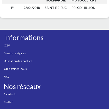
NORMANDIE
MOTOCULTURE
er
1
22/01/2018
SAINT-BRIEUC
PRIX D'HILLION
5
Informations
CGV
Mentions légales
Utilisation des cookies
Qui sommes-nous
FAQ
Nos réseaux
Facebook
Twitter