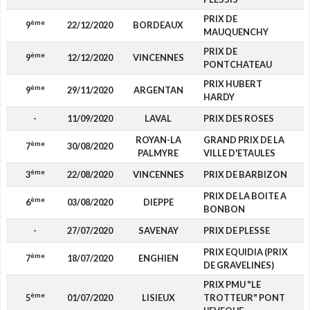
PRIX DE
ème
9
22/12/2020
BORDEAUX
MAUQUENCHY
PRIX DE
ème
9
12/12/2020
VINCENNES
PONTCHATEAU
PRIX HUBERT
ème
9
29/11/2020
ARGENTAN
HARDY
-
11/09/2020
LAVAL
PRIX DES ROSES
ROYAN-LA
GRAND PRIX DE LA
ème
7
30/08/2020
PALMYRE
VILLE D'ETAULES
ème
3
22/08/2020
VINCENNES
PRIX DE BARBIZON
4
PRIX DE LA BOITE A
ème
6
03/08/2020
DIEPPE
BONBON
-
27/07/2020
SAVENAY
PRIX DE PLESSE
PRIX EQUIDIA (PRIX
ème
7
18/07/2020
ENGHIEN
DE GRAVELINES)
PRIX PMU "LE
ème
5
01/07/2020
LISIEUX
TROTTEUR" PONT
1