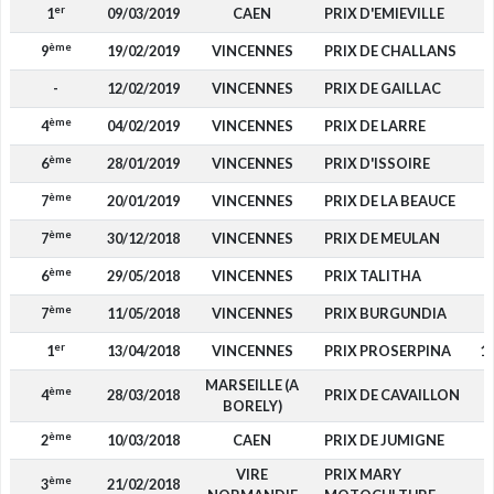
er
1
09/03/2019
CAEN
PRIX D'EMIEVILLE
9
ème
9
19/02/2019
VINCENNES
PRIX DE CHALLANS
-
12/02/2019
VINCENNES
PRIX DE GAILLAC
ème
4
04/02/2019
VINCENNES
PRIX DE LARRE
2
ème
6
28/01/2019
VINCENNES
PRIX D'ISSOIRE
ème
7
20/01/2019
VINCENNES
PRIX DE LA BEAUCE
ème
7
30/12/2018
VINCENNES
PRIX DE MEULAN
ème
6
29/05/2018
VINCENNES
PRIX TALITHA
ème
7
11/05/2018
VINCENNES
PRIX BURGUNDIA
er
1
13/04/2018
VINCENNES
PRIX PROSERPINA
15
MARSEILLE (A
ème
4
28/03/2018
PRIX DE CAVAILLON
1
BORELY)
ème
2
10/03/2018
CAEN
PRIX DE JUMIGNE
4
VIRE
PRIX MARY
ème
3
21/02/2018
2