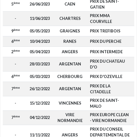
PRIX DE SAINT-
ème
5
26/06/2023
CAEN
GATIEN
PRIX MMA
-
11/06/2023
CHARTRES
COURVILLE
ème
9
05/05/2023
GRAIGNES
PRIX TREFIBOIS
ème
6
10/04/2023
RANES
PRIX DU PERCHE
ème
2
05/04/2023
ANGERS
PRIX INTERMEDE
1
PRIX DU CHATEAU
-
28/03/2023
ARGENTAN
D'O
ème
6
05/03/2023
CHERBOURG
PRIX D'OZEVILLE
PRIX DE LA
ème
7
26/12/2022
ARGENTAN
CITADELLE
PRIX DE SAINT-
-
15/12/2022
VINCENNES
MALO
VIRE
PRIX EUROPE CLEAN
ème
7
04/12/2022
NORMANDIE
- VIRE NORMANDIE
PRIX DU CONSEIL
-
11/11/2022
ANGERS
DEPARTEMENTAL DE