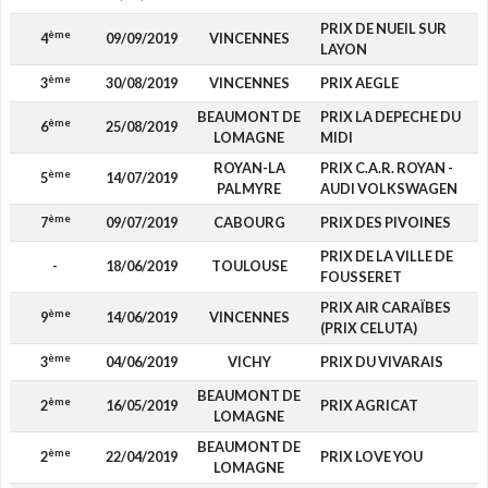
PRIX DE NUEIL SUR
ème
4
09/09/2019
VINCENNES
3
LAYON
ème
3
30/08/2019
VINCENNES
PRIX AEGLE
5
BEAUMONT DE
PRIX LA DEPECHE DU
ème
6
25/08/2019
LOMAGNE
MIDI
ROYAN-LA
PRIX C.A.R. ROYAN -
ème
5
14/07/2019
PALMYRE
AUDI VOLKSWAGEN
ème
7
09/07/2019
CABOURG
PRIX DES PIVOINES
PRIX DE LA VILLE DE
-
18/06/2019
TOULOUSE
FOUSSERET
PRIX AIR CARAÏBES
ème
9
14/06/2019
VINCENNES
(PRIX CELUTA)
ème
3
04/06/2019
VICHY
PRIX DU VIVARAIS
3
BEAUMONT DE
ème
2
16/05/2019
PRIX AGRICAT
6
LOMAGNE
BEAUMONT DE
ème
2
22/04/2019
PRIX LOVE YOU
5
LOMAGNE