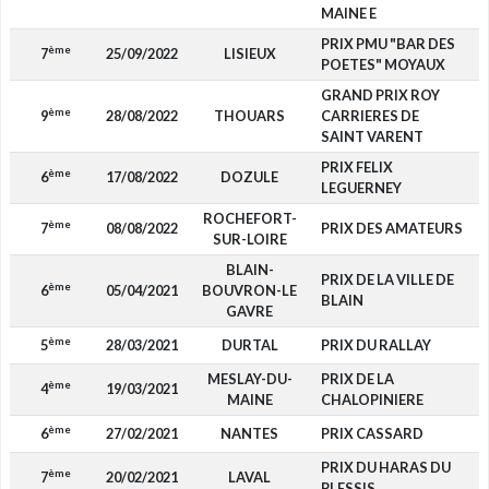
MAINE E
PRIX PMU "BAR DES
ème
7
25/09/2022
LISIEUX
POETES" MOYAUX
GRAND PRIX ROY
ème
9
28/08/2022
THOUARS
CARRIERES DE
SAINT VARENT
PRIX FELIX
ème
6
17/08/2022
DOZULE
LEGUERNEY
ROCHEFORT-
ème
7
08/08/2022
PRIX DES AMATEURS
SUR-LOIRE
BLAIN-
PRIX DE LA VILLE DE
ème
6
05/04/2021
BOUVRON-LE
BLAIN
GAVRE
ème
5
28/03/2021
DURTAL
PRIX DU RALLAY
MESLAY-DU-
PRIX DE LA
ème
4
19/03/2021
1
MAINE
CHALOPINIERE
ème
6
27/02/2021
NANTES
PRIX CASSARD
PRIX DU HARAS DU
ème
7
20/02/2021
LAVAL
PLESSIS