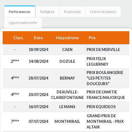
Performances
Pedigree
Production
Frères et soeurs
Lignée maternelle
Class.
Date
Hippodrome
Prix
-
18/09/2024
CAEN
PRIX DE MERVILLE
PRIX FELIX
ème
2
14/08/2024
DOZULE
1
LEGUERNEY
PRIX BOULANGERIE
ème
4
28/07/2024
BERNAY
"LES PETITES
DOUCEURS"
DEAUVILLE-
PRIX DE L'AMITIE
ème
4
20/07/2024
CLAIREFONTAINE
FRANCE/MAJORQUE
-
16/07/2024
LE MANS
PRIX EQUIDEOS
GRAND PRIX DE
ème
7
07/07/2024
MONTMIRAIL
MONTMIRAIL - PRIX
ALTAIR