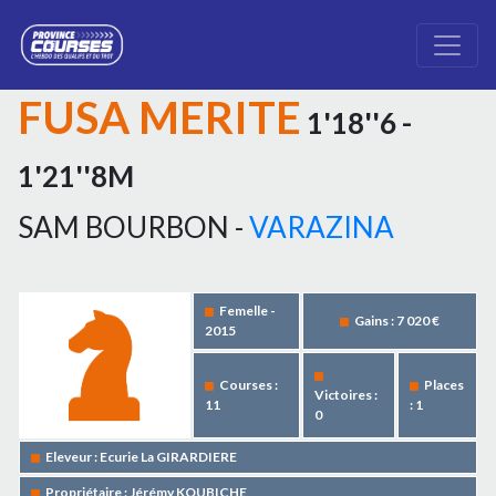
FUSA MERITE
1'18''6 -
1'21''8M
SAM BOURBON -
VARAZINA
Femelle -
Gains : 7 020 €
2015
Courses :
Places
Victoires :
11
: 1
0
Eleveur : Ecurie La GIRARDIERE
Propriétaire : Jérémy KOUBICHE