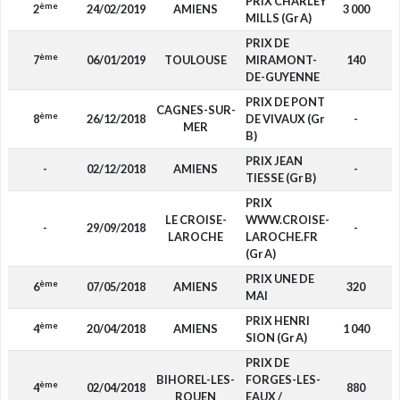
PRIX CHARLEY
ème
2
24/02/2019
AMIENS
3 000
F
MILLS (Gr A)
PRIX DE
ème
7
06/01/2019
TOULOUSE
MIRAMONT-
140
D
DE-GUYENNE
PRIX DE PONT
CAGNES-SUR-
ème
8
26/12/2018
DE VIVAUX (Gr
-
F
MER
B)
PRIX JEAN
-
02/12/2018
AMIENS
-
F
TIESSE (Gr B)
PRIX
LE CROISE-
WWW.CROISE-
-
29/09/2018
-
F
LAROCHE
LAROCHE.FR
(Gr A)
PRIX UNE DE
ème
6
07/05/2018
AMIENS
320
F
MAI
PRIX HENRI
ème
4
20/04/2018
AMIENS
1 040
F
SION (Gr A)
PRIX DE
BIHOREL-LES-
FORGES-LES-
ème
4
02/04/2018
880
F
ROUEN
EAUX /