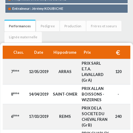
Entraîneur : Jérémy KOUBICHE
Performances
Pedigree
Production
Frères et soeurs
Lignée maternelle
Class.
Date
Hippodrome
Prix
PRIX SARL
E.T.A.
ème
7
12/05/2019
ARRAS
120
D
LAVALLARD
(Gr A)
PRIX ALLAN
ème
8
14/04/2019
SAINT-OMER
BOISSONS -
-
D
WIZERNES
PRIX DE LA
SOCIETE DU
ème
6
17/03/2019
REIMS
240
F
CHEVAL FRAN
(Gr B)