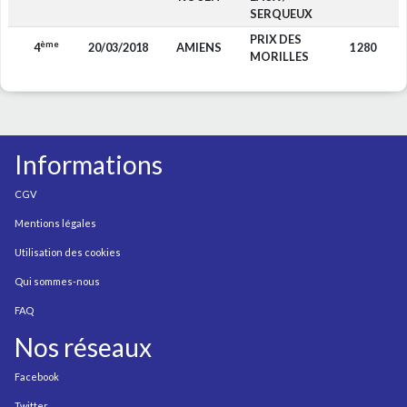
SERQUEUX
PRIX DES
ème
4
20/03/2018
AMIENS
1 280
F
MORILLES
Informations
CGV
Mentions légales
Utilisation des cookies
Qui sommes-nous
FAQ
Nos réseaux
Facebook
Twitter