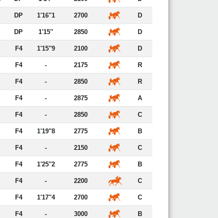
DP
1'16''1
2700
D
DP
1'15''
2850
D
F4
1'15''9
2100
D
F4
-
2175
R
F4
-
2850
R
F4
-
2875
A
F4
-
2850
C
F4
1'19''8
2775
B
F4
-
2150
C
F4
1'25''2
2775
B
F4
-
2200
C
F4
1'17''4
2700
C
F4
-
3000
B