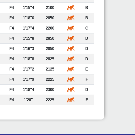
F4
1'15''4
2100
B
F4
1'18''6
2850
B
F4
1'17''4
2200
C
F4
1'15''8
2850
D
F4
1'16''3
2850
D
F4
1'18''8
2825
D
F4
1'17''2
2125
E
F4
1'17''9
2225
F
F4
1'18''4
2300
D
F4
1'20''
2225
F