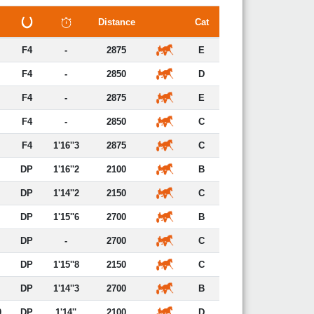
Distance
Cat
F4
-
2875
E
F4
-
2850
D
F4
-
2875
E
F4
-
2850
C
F4
1'16''3
2875
C
DP
1'16''2
2100
B
DP
1'14''2
2150
C
DP
1'15''6
2700
B
DP
-
2700
C
DP
1'15''8
2150
C
DP
1'14''3
2700
B
0
DP
1'14''
2100
D