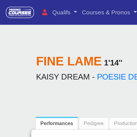
Qualifs
Courses & Pronos
FINE LAME
1'14''
KAISY DREAM -
POESIE D
Performances
Pedigree
Productio