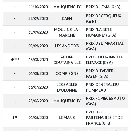
-
11/10/2020
MAUQUENCHY
PRIX DILEMA (Gr B)
PRIX DE CERQUEUX
-
28/09/2020
CAEN
(Gr B)
MOULINS-LA-
PRIX "LA BETE
-
13/09/2020
MARCHE
HUMAINE" (Gr A)
PRIX DE L'IMPARTIAL
-
05/09/2020
LES ANDELYS
(Gr A)
AGON-
PRIX COUTAINVILLE
ème
4
16/08/2020
COUTAINVILLE
ELEVAGE (Gr A)
PRIX DU VIVIER
-
01/08/2020
COMPIEGNE
PAYEN (Gr A)
LES SABLES
PRIX GENERAL DU
-
16/07/2020
D'OLONNE
POMMEAU
PRIX FC PIECES AUTO
-
28/06/2020
MAUQUENCHY
(Gr A)
PRIX DES
er
1
01/06/2020
LE MANS
PARTENAIRES ET DE
FRANCE (Gr B)