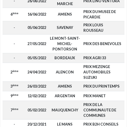
-
26/06/2022
PRIX LINO VENTURA
MARCHE
PRIX DU MUSEE DE
ème
6
16/06/2022
AMIENS
PICARDIE
PRIX LOUIS
-
05/06/2022
SAVENAY
ROUSSEAU
LE MONT-SAINT-
-
27/05/2022
MICHEL-
PRIX DES BENEVOLES
PONTORSON
-
05/05/2022
BORDEAUX
PRIX AGRI 33
PRIX MEZENGE
ème
2
24/04/2022
ALENCON
AUTOMOBILES
SUZUKI
ème
3
26/03/2022
AMIENS
PRIX DU PRINTEMPS
ème
9
12/02/2022
ARGENTAN
PRIX MANET
PRIX DE LA
ème
7
05/02/2022
MAUQUENCHY
COMMUNAUTE DE
COMMUNES
-
20/12/2021
LE MANS
PRIX B2H CONSEILS