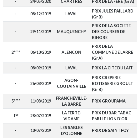
-
24/05/2020
CHARTRES
PRIX DE LA FERE (Gr A)
PRIX JULES PAILLARD
-
08/12/2019
LAVAL
(Gr B)
PRIX DE LA SOCIETE
-
29/11/2019
MAUQUENCHY
DES COURSES DE
BIHORE
PRIX DE LA
ème
2
06/10/2019
ALENCON
COMMUNE DE LARRE
(Gr A)
-
08/09/2019
LAVAL
PRIX LA CITE DU LAIT
PRIX CREPERIE
AGON-
-
26/08/2019
ROTISSERIE GROULT
COUTAINVILLE
(Gr B)
FRANCHEVILLE-
ème
5
11/08/2019
PRIX GROUPAMA
LA BARRE
LA FERTE-
PRIX DU BAR TABAC
er
1
28/07/2019
VIDAME
PMU LE LION D'OR
LES SABLES
-
10/07/2019
PRIX DE SAINT FOY
D'OLONNE