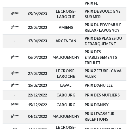
PRIX FL
LE CROISE-
PRIX DE BOULOGNE
ème
4
05/06/2023
LAROCHE
SUR MER
PRIX DU PDV PMU LE
ème
3
22/05/2023
AMIENS
RELAX - LAPUGNOY
PRIX DES PLAGES DU
-
17/04/2023
ARGENTAN
DEBARQUEMENT
PRIX DES
ème
9
06/04/2023
MAUQUENCHY
ETABLISSEMENTS
FREULET
LE CROISE-
PRIX ZETURF - CA VA
ème
4
27/02/2023
LAROCHE
ALLER
ème
8
15/02/2023
LAVAL
PRIX D'AHUILLE
-
22/12/2022
CABOURG
PRIX DES MUFLIERS
ème
9
15/12/2022
CABOURG
PRIX D'ANISY
PRIX LEVASSEUR
ème
6
04/12/2022
MAUQUENCHY
RECEPTIONS
LE CROISE-
er