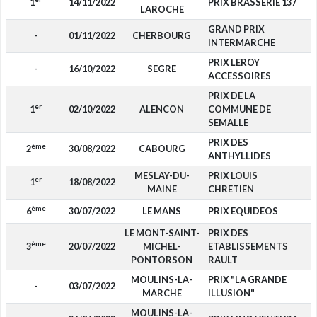
1
14/11/2022
PRIX BRASSERIE 137
LAROCHE
GRAND PRIX
-
01/11/2022
CHERBOURG
INTERMARCHE
PRIX LEROY
-
16/10/2022
SEGRE
ACCESSOIRES
PRIX DE LA
er
1
02/10/2022
ALENCON
COMMUNE DE
SEMALLE
PRIX DES
ème
2
30/08/2022
CABOURG
ANTHYLLIDES
MESLAY-DU-
PRIX LOUIS
er
1
18/08/2022
MAINE
CHRETIEN
ème
6
30/07/2022
LE MANS
PRIX EQUIDEOS
LE MONT-SAINT-
PRIX DES
ème
3
20/07/2022
MICHEL-
ETABLISSEMENTS
PONTORSON
RAULT
MOULINS-LA-
PRIX "LA GRANDE
-
03/07/2022
MARCHE
ILLUSION"
MOULINS-LA-