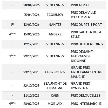
-
28/04/2026
VINCENNES
PRIX ALMAK
PRIX DE LA VILLE
-
05/04/2026
ECOMMOY
D'ECOMMOY
er
1
13/02/2026
NANTES
PRIX DU PETIT PORT
1
PRIX GAUTIER DE LA
ème
4
15/01/2026
ANGERS
SELLE
-
12/12/2025
VINCENNES
PRIX DE TOURCOING
PRIX DE SAINT-
ème
3
29/11/2025
VINCENNES
GEORGES DE
DIDONNE
GRAND PRIX
-
23/11/2025
CHERBOURG
GROUPAMA CENTRE
MANCHE
BEAUMONT DE
GRAND PRIX
-
22/10/2025
LOMAGNE
DYNAVENA
-
11/10/2025
CAEN
PRIX DE LOUCELLES
ème
4
28/09/2025
MORLAIX
PRIX INTERMARCHE