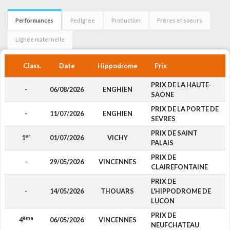
Performances
Pedigree
Production
Frères et soeurs
Lignée maternelle
Class.
Date
Hippodrome
Prix
PRIX DE LA HAUTE-
-
06/08/2026
ENGHIEN
SAONE
PRIX DE LA PORTE DE
-
11/07/2026
ENGHIEN
SEVRES
PRIX DE SAINT
er
1
01/07/2026
VICHY
PALAIS
PRIX DE
-
29/05/2026
VINCENNES
CLAIREFONTAINE
PRIX DE
-
14/05/2026
THOUARS
L'HIPPODROME DE
LUCON
PRIX DE
ème
4
06/05/2026
VINCENNES
NEUFCHATEAU