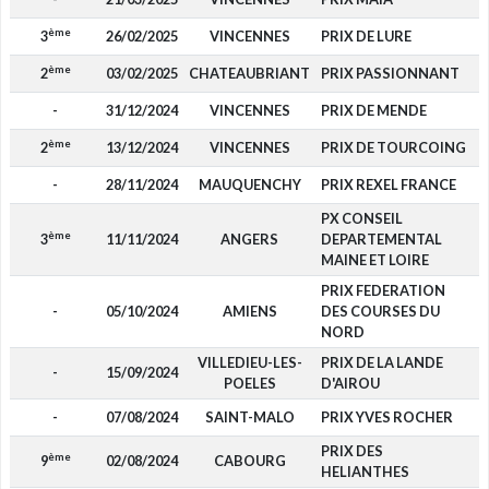
ème
3
26/02/2025
VINCENNES
PRIX DE LURE
ème
2
03/02/2025
CHATEAUBRIANT
PRIX PASSIONNANT
-
31/12/2024
VINCENNES
PRIX DE MENDE
ème
2
13/12/2024
VINCENNES
PRIX DE TOURCOING
1
-
28/11/2024
MAUQUENCHY
PRIX REXEL FRANCE
PX CONSEIL
ème
3
11/11/2024
ANGERS
DEPARTEMENTAL
MAINE ET LOIRE
PRIX FEDERATION
-
05/10/2024
AMIENS
DES COURSES DU
NORD
VILLEDIEU-LES-
PRIX DE LA LANDE
-
15/09/2024
POELES
D'AIROU
-
07/08/2024
SAINT-MALO
PRIX YVES ROCHER
PRIX DES
ème
9
02/08/2024
CABOURG
HELIANTHES