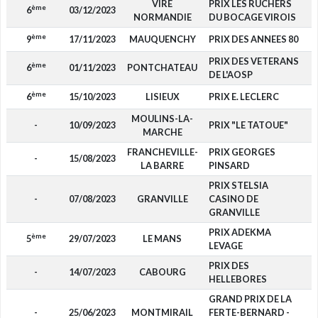
VIRE
PRIX LES RUCHERS
ème
6
03/12/2023
NORMANDIE
DU BOCAGE VIROIS
ème
9
17/11/2023
MAUQUENCHY
PRIX DES ANNEES 80
PRIX DES VETERANS
ème
6
01/11/2023
PONTCHATEAU
DE L'AOSP
ème
6
15/10/2023
LISIEUX
PRIX E. LECLERC
MOULINS-LA-
-
10/09/2023
PRIX "LE TATOUE"
MARCHE
FRANCHEVILLE-
PRIX GEORGES
-
15/08/2023
LA BARRE
PINSARD
PRIX STELSIA
-
07/08/2023
GRANVILLE
CASINO DE
GRANVILLE
PRIX ADEKMA
ème
5
29/07/2023
LE MANS
LEVAGE
PRIX DES
-
14/07/2023
CABOURG
HELLEBORES
GRAND PRIX DE LA
-
25/06/2023
MONTMIRAIL
FERTE-BERNARD -