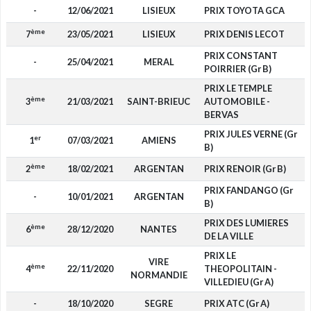
-
12/06/2021
LISIEUX
PRIX TOYOTA GCA
ème
7
23/05/2021
LISIEUX
PRIX DENIS LECOT
PRIX CONSTANT
-
25/04/2021
MERAL
POIRRIER (Gr B)
PRIX LE TEMPLE
ème
3
21/03/2021
SAINT-BRIEUC
AUTOMOBILE -
BERVAS
PRIX JULES VERNE (Gr
er
1
07/03/2021
AMIENS
B)
ème
2
18/02/2021
ARGENTAN
PRIX RENOIR (Gr B)
PRIX FANDANGO (Gr
-
10/01/2021
ARGENTAN
B)
PRIX DES LUMIERES
ème
6
28/12/2020
NANTES
DE LA VILLE
PRIX LE
VIRE
ème
4
22/11/2020
THEOPOLITAIN -
NORMANDIE
VILLEDIEU (Gr A)
-
18/10/2020
SEGRE
PRIX ATC (Gr A)