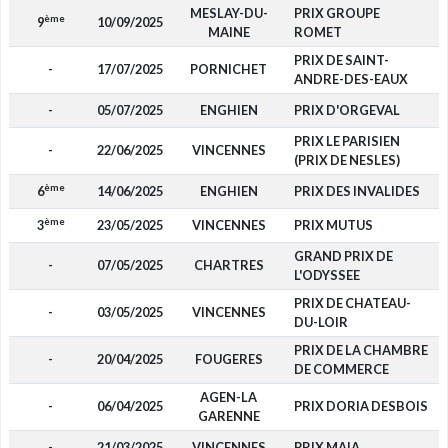
MESLAY-DU-
PRIX GROUPE
ème
9
10/09/2025
MAINE
ROMET
PRIX DE SAINT-
-
17/07/2025
PORNICHET
ANDRE-DES-EAUX
-
05/07/2025
ENGHIEN
PRIX D'ORGEVAL
PRIX LE PARISIEN
-
22/06/2025
VINCENNES
(PRIX DE NESLES)
ème
6
14/06/2025
ENGHIEN
PRIX DES INVALIDES
ème
3
23/05/2025
VINCENNES
PRIX MUTUS
GRAND PRIX DE
-
07/05/2025
CHARTRES
L'ODYSSEE
PRIX DE CHATEAU-
-
03/05/2025
VINCENNES
DU-LOIR
PRIX DE LA CHAMBRE
-
20/04/2025
FOUGERES
DE COMMERCE
AGEN-LA
-
06/04/2025
PRIX DORIA DESBOIS
GARENNE
-
21/03/2025
VINCENNES
PRIX MAIA