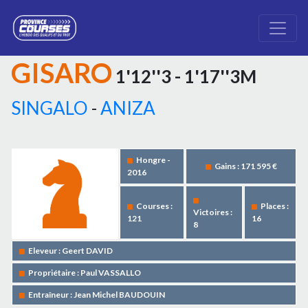
GISARO
1'12''3 - 1'17''3M
SINGALO
-
ANIZA
Hongre -
Gains : 171 595 €
2016
Courses :
Places :
Victoires :
121
16
8
Eleveur : Geert DAVID
Propriétaire : Paul VASSALLO
Entraîneur : Jean Michel BAUDOUIN