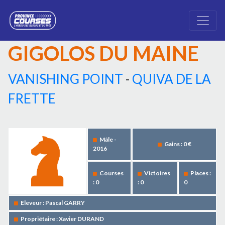
GIGOLOS DU MAINE
VANISHING POINT
-
QUIVA DE LA
FRETTE
Mâle -
Gains : 0 €
2016
Courses
Victoires
Places :
: 0
: 0
0
Eleveur : Pascal GARRY
Propriétaire : Xavier DURAND