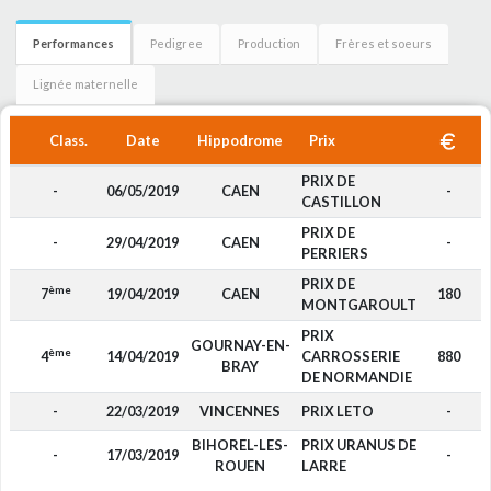
Performances
Pedigree
Production
Frères et soeurs
Lignée maternelle
Class.
Date
Hippodrome
Prix
PRIX DE
-
06/05/2019
CAEN
-
CASTILLON
PRIX DE
-
29/04/2019
CAEN
-
PERRIERS
PRIX DE
ème
7
19/04/2019
CAEN
180
MONTGAROULT
PRIX
GOURNAY-EN-
ème
4
14/04/2019
CARROSSERIE
880
BRAY
DE NORMANDIE
-
22/03/2019
VINCENNES
PRIX LETO
-
BIHOREL-LES-
PRIX URANUS DE
-
17/03/2019
-
ROUEN
LARRE