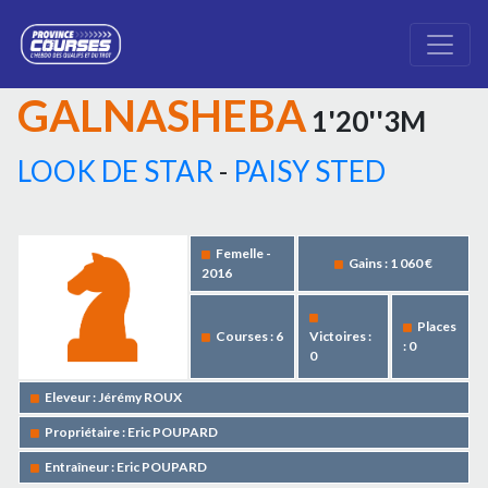
GALNASHEBA
1'20''3M
LOOK DE STAR
-
PAISY STED
Femelle -
Gains : 1 060 €
2016
Places
Courses : 6
Victoires :
: 0
0
Eleveur : Jérémy ROUX
Propriétaire : Eric POUPARD
Entraîneur : Eric POUPARD