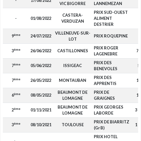
-
17/08/2022
-
VIC BIGORRE
LANNEMEZAN
PRIX SUD-OUEST
CASTERA-
-
01/08/2022
ALIMENT
-
VERDUZAN
DESTRIER
VILLENEUVE-SUR-
ème
9
24/07/2022
PRIX ROQUEPINE
-
LOT
PRIX ROGER
ème
3
26/06/2022
CASTILLONNES
70
LAGENEBRE
PRIX DES
ème
7
05/06/2022
ISSIGEAC
5
BENEVOLES
PRIX DES
ème
7
26/05/2022
MONTAUBAN
18
APPRENTIS
BEAUMONT DE
PRIX DE
ème
6
08/05/2022
11
LOMAGNE
GRAIGNES
BEAUMONT DE
PRIX GEORGES
ème
2
01/11/2021
3 0
LOMAGNE
LABORDE
PRIX DE BIARRITZ
ème
3
08/10/2021
TOULOUSE
1 8
(Gr B)
PRIX HOTEL