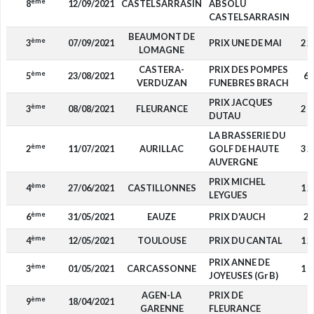
ème
8
12/09/2021
CASTELSARRASIN
ABSOLU
-
CASTELSARRASIN
BEAUMONT DE
ème
3
07/09/2021
PRIX UNE DE MAI
2 2
LOMAGNE
CASTERA-
PRIX DES POMPES
ème
5
23/08/2021
65
VERDUZAN
FUNEBRES BRACH
PRIX JACQUES
ème
3
08/08/2021
FLEURANCE
2 1
DUTAU
LA BRASSERIE DU
ème
2
11/07/2021
AURILLAC
GOLF DE HAUTE
3 2
AUVERGNE
PRIX MICHEL
ème
4
27/06/2021
CASTILLONNES
1 2
LEYGUES
ème
6
31/05/2021
EAUZE
PRIX D'AUCH
28
ème
4
12/05/2021
TOULOUSE
PRIX DU CANTAL
1 2
PRIX ANNE DE
ème
3
01/05/2021
CARCASSONNE
1 8
JOYEUSES (Gr B)
AGEN-LA
PRIX DE
ème
9
18/04/2021
-
GARENNE
FLEURANCE