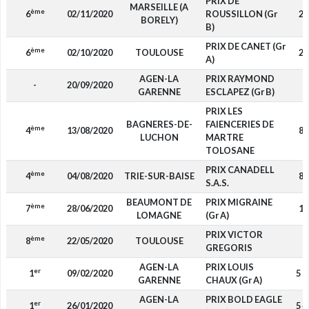
PRIX DE
MARSEILLE (A
ème
6
02/11/2020
ROUSSILLON (Gr
24
BORELY)
B)
PRIX DE CANET (Gr
ème
6
02/10/2020
TOULOUSE
28
A)
AGEN-LA
PRIX RAYMOND
-
20/09/2020
-
GARENNE
ESCLAPEZ (Gr B)
PRIX LES
BAGNERES-DE-
FAIENCERIES DE
ème
4
13/08/2020
88
LUCHON
MARTRE
TOLOSANE
PRIX CANADELL
ème
4
04/08/2020
TRIE-SUR-BAISE
88
S.A.S.
BEAUMONT DE
PRIX MIGRAINE
ème
7
28/06/2020
12
LOMAGNE
(Gr A)
PRIX VICTOR
ème
8
22/05/2020
TOULOUSE
-
GREGORIS
AGEN-LA
PRIX LOUIS
er
1
09/02/2020
5 8
GARENNE
CHAUX (Gr A)
AGEN-LA
PRIX BOLD EAGLE
er
1
26/01/2020
5 4