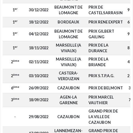
BEAUMONT DE
PRIX DE
er
1
30/12/2022
9 0
LOMAGNE
CASTELSARRASIN
er
1
18/12/2022
BORDEAUX
PRIX RENE EXPERT
6 7
BEAUMONT DE
PRIX GILBERT
er
1
04/12/2022
9 9
LOMAGNE
GAILING
MARSEILLE (A
PRIX DE LA
er
1
18/11/2022
8 5
VIVAUX)
DURANCE
MARSEILLE (A
PRIX DE LA
ème
2
02/11/2022
4 7
VIVAUX)
BRIANDE
CASTERA-
ème
2
03/10/2022
PRIX S.T.P.A.G.
2 5
VERDUZAN
ème
6
26/09/2022
CAZAUBON
PRIX DE BELMONT
30
AGEN-LA
PRIX MARCEL
ème
3
18/09/2022
77
GARENNE
VAUTHIER
GRAND PRIX DE
-
29/08/2022
CAZAUBON
LA VILLE DE
-
CAZAUBON
LANNEMEZAN-
GRAND PRIX DE