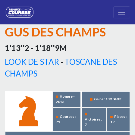
GUS DES CHAMPS
1'13''2 - 1'18''9M
LOOK DE STAR
-
TOSCANE DES
CHAMPS
Hongre -
Gains : 139 040 €
2016
Courses :
Places :
Victoires :
79
19
7