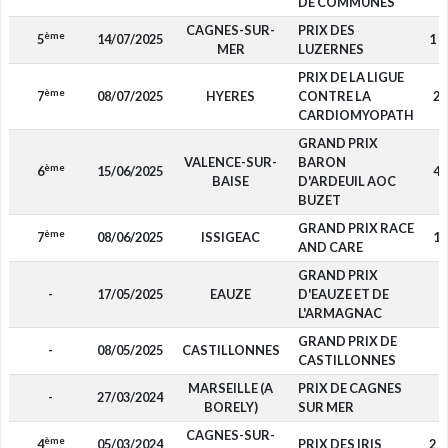
DE COMMUNES
CAGNES-SUR-
PRIX DES
ème
5
14/07/2025
1 6
MER
LUZERNES
PRIX DE LA LIGUE
ème
7
08/07/2025
HYERES
CONTRE LA
29
CARDIOMYOPATH
GRAND PRIX
VALENCE-SUR-
BARON
ème
6
15/06/2025
44
BAISE
D'ARDEUIL AOC
BUZET
GRAND PRIX RACE
ème
7
08/06/2025
ISSIGEAC
19
AND CARE
GRAND PRIX
-
17/05/2025
EAUZE
D'EAUZE ET DE
-
L'ARMAGNAC
GRAND PRIX DE
-
08/05/2025
CASTILLONNES
-
CASTILLONNES
MARSEILLE (A
PRIX DE CAGNES
-
27/03/2024
-
BORELY)
SUR MER
CAGNES-SUR-
ème
4
05/03/2024
PRIX DES IRIS
2 6