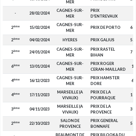
MER
CAGNES-SUR-
PRIX
-
28/02/2024
-
MER
D'ENTREVAUX
CAGNES-SUR-
ème
2
15/02/2024
PRIX DE PORTO
6 5
MER
ème
2
04/02/2024
HYERES
PRIX GALIUS
5 2
CAGNES-SUR-
PRIX RASTEL
ème
2
24/01/2024
7 7
MER
BIHAN
CAGNES-SUR-
PRIX ROGER
ème
6
13/01/2024
16
MER
CERAN-MAILLARD
CAGNES-SUR-
PRIX HAMSTER
ème
4
16/12/2023
64
MER
DORE
MARSEILLE (A
PRIX DE LA
ème
4
17/11/2023
1 9
VIVAUX)
POURRAQUE
MARSEILLE (A
PRIX DE LA
ème
3
04/11/2023
3 7
VIVAUX)
PROVENCE
SALON DE
PRIX GENERAL
ème
2
22/10/2023
5 0
PROVENCE
BONNAFE
BEAUMONT DE
PRIX BILOOKA DU