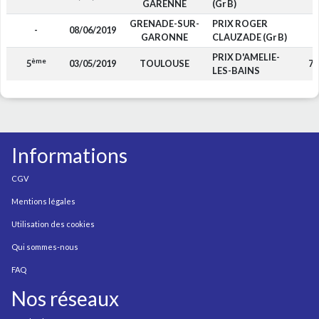
GARENNE
(Gr B)
GRENADE-SUR-
PRIX ROGER
-
08/06/2019
-
GARONNE
CLAUZADE (Gr B)
PRIX D'AMELIE-
ème
5
03/05/2019
TOULOUSE
70
LES-BAINS
Informations
CGV
Mentions légales
Utilisation des cookies
Qui sommes-nous
FAQ
Nos réseaux