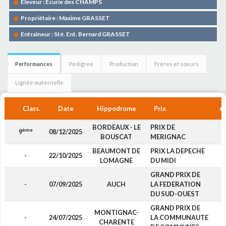
Eleveur : Ecurie des CHAMPS
Propriétaire : Maxime GRASSET
Entraîneur : Sté. Ent. Bernard GRASSET
Performances
Pedigree
Production
Frères et soeurs
Lignée maternelle
Class.
Date
Hippodrome
Prix
BORDEAUX - LE
PRIX DE
ème
9
08/12/2025
-
BOUSCAT
MERIGNAC
BEAUMONT DE
PRIX LA DEPECHE
-
22/10/2025
-
LOMAGNE
DU MIDI
GRAND PRIX DE
-
07/09/2025
AUCH
LA FEDERATION
-
DU SUD-OUEST
GRAND PRIX DE
MONTIGNAC-
-
24/07/2025
LA COMMUNAUTE
-
CHARENTE