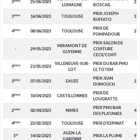
ème
3
25/06/2023
2 5
LOMAGNE
BOSCAIL
PRIX JOSEPH
ème
3
16/06/2023
TOULOUSE
3 0
RUFFATO
PRIX DE
ème
4
08/06/2023
TOULOUSE
2 0
POMPADOUR
PRIX SALON DE
MIRAMONT DE
-
29/05/2023
COIFFURE
-
GUYENNE
CECIL'COIFF
VILLENEUVE-SUR-
PRIX DU BAR PMU
ème
9
21/05/2023
-
LOT
LE TOTEM
PRIX JEAN
ème
3
07/05/2023
EAUZE
2 2
DUMOUCH
PRIX DE
ème
8
10/04/2023
CASTILLONNES
-
LOUGRATTE
PRIX PMU BAR
ème
2
02/04/2023
NIMES
4 6
DES PLATANES
ème
4
22/02/2023
TOULOUSE
PRIX D'ESPINAT
1 8
AGEN-LA
er
1
14/02/2023
PRIX LA PLUME
9 0
GARENNE