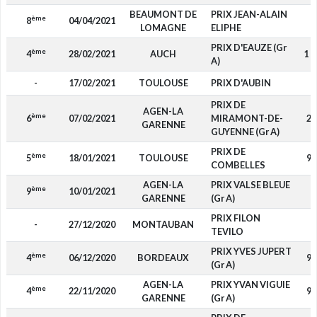
BEAUMONT DE
PRIX JEAN-ALAIN
ème
8
04/04/2021
-
LOMAGNE
ELIPHE
PRIX D'EAUZE (Gr
ème
4
28/02/2021
AUCH
1 0
A)
-
17/02/2021
TOULOUSE
PRIX D'AUBIN
-
PRIX DE
AGEN-LA
ème
6
07/02/2021
MIRAMONT-DE-
26
GARENNE
GUYENNE (Gr A)
PRIX DE
ème
5
18/01/2021
TOULOUSE
90
COMBELLES
AGEN-LA
PRIX VALSE BLEUE
ème
9
10/01/2021
-
GARENNE
(Gr A)
PRIX FILON
-
27/12/2020
MONTAUBAN
-
TEVILO
PRIX YVES JUPERT
ème
4
06/12/2020
BORDEAUX
96
(Gr A)
AGEN-LA
PRIX YVAN VIGUIE
ème
4
22/11/2020
96
GARENNE
(Gr A)