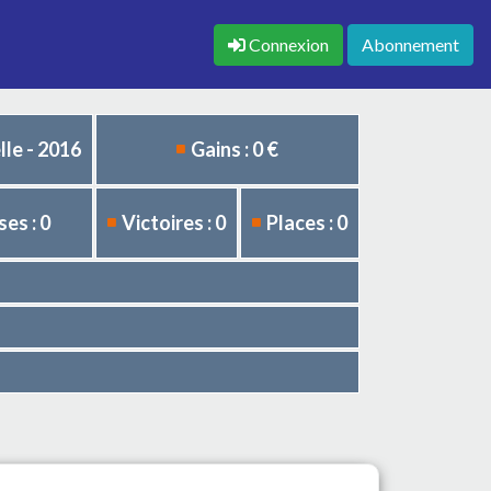
Connexion
Abonnement
le - 2016
Gains : 0 €
es : 0
Victoires : 0
Places : 0