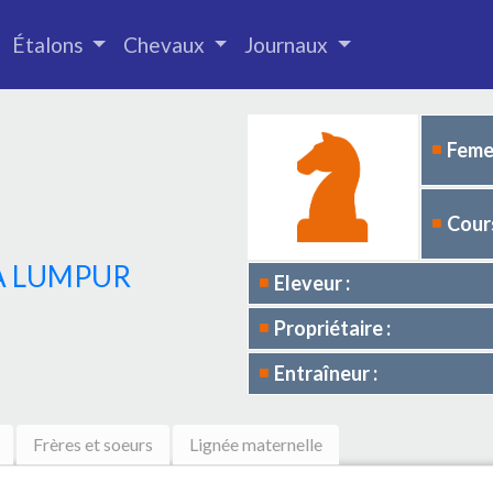
Étalons
Chevaux
Journaux
Femel
Cours
A LUMPUR
Eleveur :
Propriétaire :
Entraîneur :
Frères et soeurs
Lignée maternelle