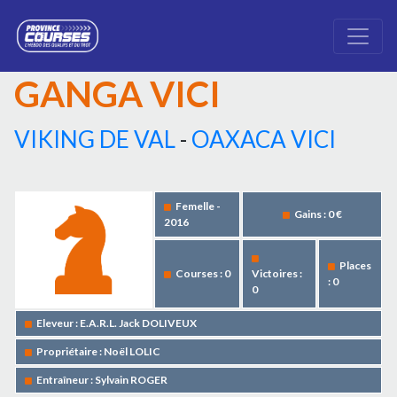
GANGA VICI
VIKING DE VAL
-
OAXACA VICI
Femelle -
Gains : 0 €
2016
Places
Courses : 0
Victoires :
: 0
0
Eleveur : E.A.R.L. Jack DOLIVEUX
Propriétaire : Noël LOLIC
Entraîneur : Sylvain ROGER