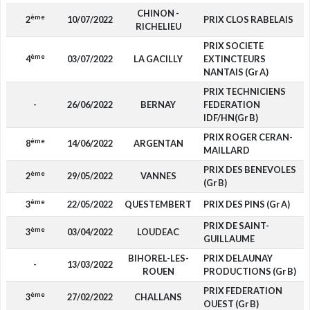
CHINON -
ème
2
10/07/2022
PRIX CLOS RABELAIS
RICHELIEU
PRIX SOCIETE
ème
4
03/07/2022
LA GACILLY
EXTINCTEURS
NANTAIS (Gr A)
PRIX TECHNICIENS
-
26/06/2022
BERNAY
FEDERATION
IDF/HN(Gr B)
PRIX ROGER CERAN-
ème
8
14/06/2022
ARGENTAN
MAILLARD
PRIX DES BENEVOLES
ème
2
29/05/2022
VANNES
(Gr B)
ème
3
22/05/2022
QUESTEMBERT
PRIX DES PINS (Gr A)
PRIX DE SAINT-
ème
3
03/04/2022
LOUDEAC
GUILLAUME
BIHOREL-LES-
PRIX DELAUNAY
-
13/03/2022
ROUEN
PRODUCTIONS (Gr B)
PRIX FEDERATION
ème
3
27/02/2022
CHALLANS
OUEST (Gr B)