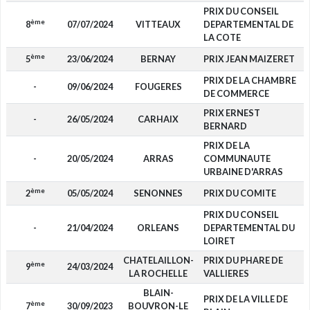
PRIX DU CONSEIL
ème
8
07/07/2024
VITTEAUX
DEPARTEMENTAL DE
LA COTE
ème
5
23/06/2024
BERNAY
PRIX JEAN MAIZERET
PRIX DE LA CHAMBRE
-
09/06/2024
FOUGERES
DE COMMERCE
PRIX ERNEST
-
26/05/2024
CARHAIX
BERNARD
PRIX DE LA
-
20/05/2024
ARRAS
COMMUNAUTE
URBAINE D'ARRAS
ème
2
05/05/2024
SENONNES
PRIX DU COMITE
PRIX DU CONSEIL
-
21/04/2024
ORLEANS
DEPARTEMENTAL DU
LOIRET
CHATELAILLON-
PRIX DU PHARE DE
ème
9
24/03/2024
LA ROCHELLE
VALLIERES
BLAIN-
PRIX DE LA VILLE DE
ème
7
30/09/2023
BOUVRON-LE