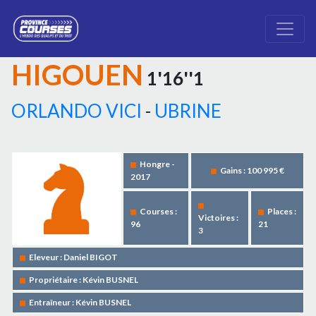
HIGOUEN
1'16''1
ORLANDO VICI
-
UBRINE
Hongre -
Gains : 100 995 €
2017
Courses :
Places :
Victoires :
96
21
3
Eleveur : Daniel BIGOT
Propriétaire : Kévin BUSNEL
Entraîneur : Kévin BUSNEL