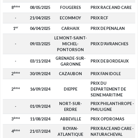
ème
8
08/05/2025
FOUGERES
PRIX RACE AND CARE
-
21/04/2025
ECOMMOY
PRIX RCF
er
1
06/04/2025
CARHAIX
PRIX DE PENALAN
LE MONT-SAINT-
-
09/03/2025
MICHEL-
PRIX D'AVRANCHES
PONTORSON
GRENADE-SUR-
-
03/11/2024
PRIX DE BORDEAUX
GARONNE
ème
2
30/09/2024
CAZAUBON
PRIX FAN IDOLE
PRIX DU
ème
2
16/09/2024
DIEPPE
DEPARTEMENT DE
SEINE MARITIME
NORT-SUR-
PRIX PHILANTHROPE -
-
01/09/2024
ERDRE
PMU LIGNE
ème
3
11/08/2024
ABBEVILLE
PRIX OPDROMAS
ROYAN-
PRIX RACE AND CARE -
ème
4
21/07/2024
ATLANTIQUE
NATURACHEVAL