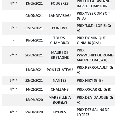
PRIX DE LA TAVERNE -
ème
4
13/05/2021
FOUGERES
BAR LE COMPTOIR
PRIX YVES COMBOT
-
08/05/2021
LANDIVISIAU
(Gr A)
PRIX T.S.E. - LORIS (Gr
ème
3
02/05/2021
PONTIVY
A)
TOURS-
PRIX DOMINIQUE
-
18/04/2021
CHAMBRAY
GINIAUX (Gr A)
PRIX
MAURE DE
ème
7
20/03/2021
WWW.LHIPPODROME-
BRETAGNE
MAURE.COM (Gr B)
PRIX KERROUAULT (Gr
-
14/03/2021
PONTCHATEAU
A)
ème
5
22/02/2021
NANTES
PRIX NIKY (Gr B)
ème
4
14/02/2021
CHALLANS
PRIX OSCAR RL (Gr B)
MARSEILLE (A
PRIX DE VIDAUQUE (Gr
-
16/09/2020
BORELY)
A)
PRIX DES SALINS DE
ème
4
29/08/2020
HYERES
HYERES