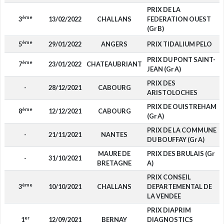
PRIX DE LA
ème
3
13/02/2022
CHALLANS
FEDERATION OUEST
(Gr B)
ème
5
29/01/2022
ANGERS
PRIX TIDALIUM PELO
PRIX DU PONT SAINT-
ème
7
23/01/2022
CHATEAUBRIANT
JEAN (Gr A)
PRIX DES
-
28/12/2021
CABOURG
ARISTOLOCHES
PRIX DE OUISTREHAM
ème
8
12/12/2021
CABOURG
(Gr A)
PRIX DE LA COMMUNE
-
21/11/2021
NANTES
DU BOUFFAY (Gr A)
MAURE DE
PRIX DES BRULAIS (Gr
-
31/10/2021
BRETAGNE
A)
PRIX CONSEIL
ème
3
10/10/2021
CHALLANS
DEPARTEMENTAL DE
LA VENDEE
PRIX DIAPRIM
er
1
12/09/2021
BERNAY
DIAGNOSTICS