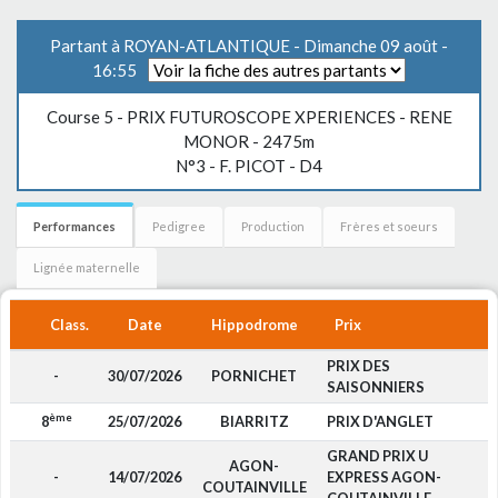
Partant à ROYAN-ATLANTIQUE - Dimanche 09 août -
16:55
Course 5 -
PRIX FUTUROSCOPE XPERIENCES - RENE
MONOR
- 2475m
N°3 - F. PICOT - D4
Performances
Pedigree
Production
Frères et soeurs
Lignée maternelle
Class.
Date
Hippodrome
Prix
PRIX DES
-
30/07/2026
PORNICHET
SAISONNIERS
ème
8
25/07/2026
BIARRITZ
PRIX D'ANGLET
GRAND PRIX U
AGON-
-
14/07/2026
EXPRESS AGON-
COUTAINVILLE