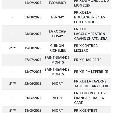
PRIX DU MONDIAL DU
-
14/09/2025
ECOMMOY
LION 2025
PRIX DE LA
-
31/08/2025
BERNAY
BOULANGERIE "LES
PETITES DOUC
PRIX DE
LA ROCHE-
-
23/08/2025
L'AGGLOMERATION
POSAY
GRAND CHATELLERA
CHINON-
PRIX CENTRE E.
ème
3
15/08/2025
RICHELIEU
LECLERC
SAINT-JEAN-DE-
-
27/07/2025
PRIX CHARIER TP
MONTS
SAINT-JEAN-DE-
-
13/07/2025
PRIX BIPM LE PERRIER
MONTS
PRIX DE LA TAVERNE
ème
2
22/06/2025
NIORT
TABLE DE CARACTERE
PRIX DU TROTTEUR
-
01/06/2025
VITRE
FRANCAIS - RACE &
CARE
ème
5
18/05/2025
NIORT
PRIX GENYBET