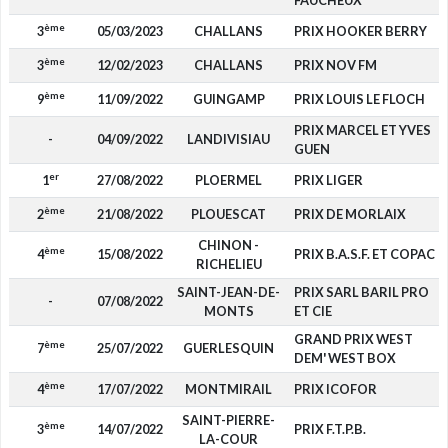
FAUCHEUX
ème
3
05/03/2023
CHALLANS
PRIX HOOKER BERRY
ème
3
12/02/2023
CHALLANS
PRIX NOV FM
ème
9
11/09/2022
GUINGAMP
PRIX LOUIS LE FLOCH
PRIX MARCEL ET YVES
-
04/09/2022
LANDIVISIAU
GUEN
er
1
27/08/2022
PLOERMEL
PRIX LIGER
ème
2
21/08/2022
PLOUESCAT
PRIX DE MORLAIX
CHINON -
ème
4
15/08/2022
PRIX B.A.S.F. ET COPAC
RICHELIEU
SAINT-JEAN-DE-
PRIX SARL BARIL PRO
-
07/08/2022
MONTS
ET CIE
GRAND PRIX WEST
ème
7
25/07/2022
GUERLESQUIN
DEM' WEST BOX
ème
4
17/07/2022
MONTMIRAIL
PRIX ICOFOR
SAINT-PIERRE-
ème
3
14/07/2022
PRIX F.T.P.B.
LA-COUR