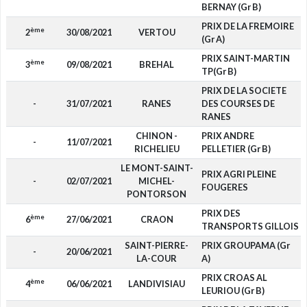
BERNAY (Gr B)
PRIX DE LA FREMOIRE
ème
2
30/08/2021
VERTOU
(Gr A)
PRIX SAINT-MARTIN
ème
3
09/08/2021
BREHAL
TP(Gr B)
PRIX DE LA SOCIETE
-
31/07/2021
RANES
DES COURSES DE
RANES
CHINON -
PRIX ANDRE
-
11/07/2021
RICHELIEU
PELLETIER (Gr B)
LE MONT-SAINT-
PRIX AGRI PLEINE
-
02/07/2021
MICHEL-
FOUGERES
PONTORSON
PRIX DES
ème
6
27/06/2021
CRAON
TRANSPORTS GILLOIS
SAINT-PIERRE-
PRIX GROUPAMA (Gr
-
20/06/2021
LA-COUR
A)
PRIX CROAS AL
ème
4
06/06/2021
LANDIVISIAU
LEURIOU (Gr B)