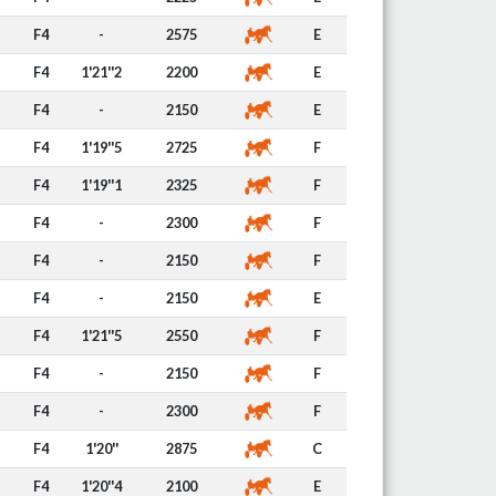
F4
-
2575
E
F4
1'21''2
2200
E
F4
-
2150
E
F4
1'19''5
2725
F
F4
1'19''1
2325
F
F4
-
2300
F
F4
-
2150
F
F4
-
2150
E
F4
1'21''5
2550
F
F4
-
2150
F
F4
-
2300
F
F4
1'20''
2875
C
F4
1'20''4
2100
E