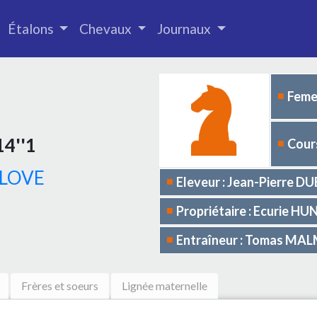
Étalons
Chevaux
Journaux
Femel
14''1
Cours
 LOVE
Eleveur : Jean-Pierre D
Propriétaire : Ecurie H
Entraîneur : Tomas MA
Frères et soeurs
Lignée maternelle