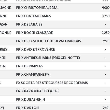
OMAGNE
PRIX CHRISTOPHE ALBESA
4 000
URNE
PRIX CHATEAU CAMUS
3 750
UZAN
PRIX DE LA BAISE
-
ARONNE
PRIX ROGER CLAUZADE
3 250
PRIX DE LA SOCIETE DU CHEVAL FRANCAIS
960
RELY)
PRIX D'AIX EN PROVENCE
-
MER
PRIX ANTIBES SHARKS (PRIX GELINOTTE)
-
MER
PRIX DE RIMPLAS
-
PRIX CHAMPAGNE FM
-
S
PX SOCIETAIRES STE COURSES DE CORDEMAIS
-
PRIX BARJOUBASKET (Gr B)
-
PRIX DU BAS-RHIN
-
LY)
PRIX D'ARTOIS
240