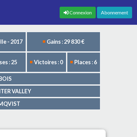
Connexion
Abonnement
le - 2017
Gains : 29 830 €
es : 25
Victoires : 0
Places : 6
UBOIS
UNTER VALLEY
LMQVIST