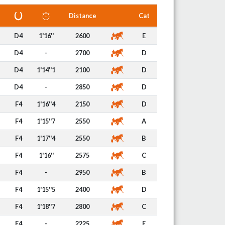
Distance
Cat
D4
1'16''
2600
E
D4
-
2700
D
D4
1'14''1
2100
D
D4
-
2850
D
F4
1'16''4
2150
D
F4
1'15''7
2550
A
F4
1'17''4
2550
B
F4
1'16''
2575
C
F4
-
2950
B
F4
1'15''5
2400
D
F4
1'18''7
2800
C
F4
-
2225
E