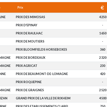
e
Prix
INE
PRIX DES MIMOSAS
4 250
PRIX D'EPINAY
-
PRIX DE RAULHAC
1 650
PRIX DE MOUTIERS
-
PRIX BLOOMFIELDS HORSEBOXES
360
OMAGNE
PRIX DE BORDEAUX
2 320
OMAGNE
PRIX AGRICAT
230
NNE
PRIX DE BEAUMONT-DE-LOMAGNE
420
PRIX ROQUEPINE
-
OMAGNE
PRIX DE GRAIGNES
2 520
UZAN
GRAND PRIX DE LA VILLE DE RIXHEIM
4 500
URNE
PRIX DES ETABLISSEMENTS CLABEL
750