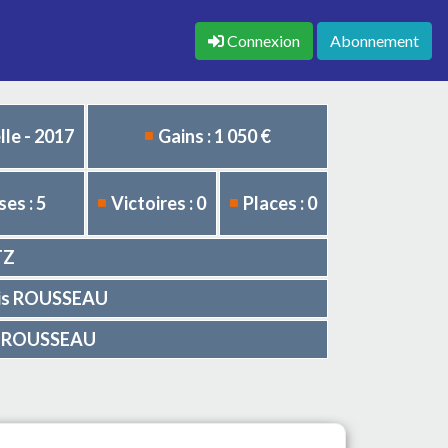
Connexion
Abonnement
le - 2017
Gains : 1 050 €
es : 5
Victoires : 0
Places : 0
TZ
ouis ROUSSEAU
uis ROUSSEAU