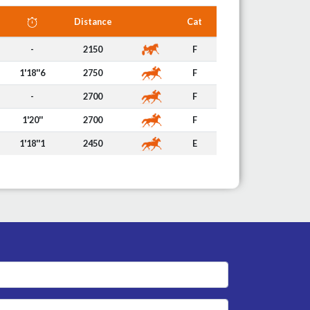
Distance
Cat
-
2150
F
1'18''6
2750
F
-
2700
F
1'20''
2700
F
1'18''1
2450
E