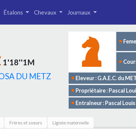
Étalons
Chevaux
Journaux
Femel
Z
1'18''1M
Cours
OSA DU METZ
Eleveur : G.A.E.C. du ME
Propriétaire : Pascal L
Entraîneur : Pascal Lo
Frères et soeurs
Lignée maternelle