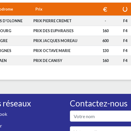
odrome
Prix
ES D'OLONNE
PRIX PIERRE CREMET
-
F4
BOURG
PRIX DES EUPHRAISES
160
F4
EGRE
PRIX JACQUES MOREAU
600
F4
IGNES
PRIX OCTAVE MARIE
130
F4
AEN
PRIX DE CANISY
160
F4
 réseaux
Contactez-nous
ook
r