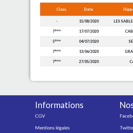
Class.
Date
Hipp
-
15/08/2020
LES SABL
ème
7
17/07/2020
CA
ème
5
04/07/2020
S
ème
7
13/06/2020
GRA
ème
7
27/05/2020
C
Informations
Nos
CGV
Faceb
Mentions légales
Twitte